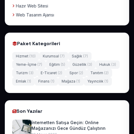
Hazır Web Sitesi
Web Tasarım Ajansı
Paket Kategorileri
Hizmet
(10)
Kurumsal
(7)
Sağlık
(7)
Yeme-İçme
(7)
Eğitim
(5)
Güzellik
(3)
Hukuk
(3)
Turizm
(3)
E-Ticaret
(2)
Spor
(2)
Tanıtım
(2)
Emlak
(1)
Finans
(1)
Mağaza
(1)
Yayıncılık
(1)
Son Yazılar
İnternetten Satışa Geçin: Online
Mağazanızı Gece Gündüz Çalıştırın