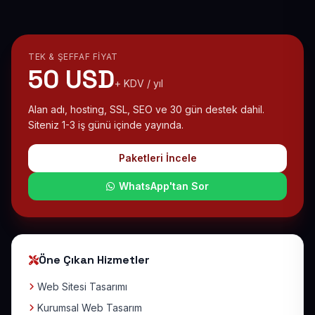
TEK & ŞEFFAF FIYAT
50 USD
+ KDV / yıl
Alan adı, hosting, SSL, SEO ve 30 gün destek dahil.
Siteniz 1-3 iş günü içinde yayında.
Paketleri İncele
WhatsApp'tan Sor
Öne Çıkan Hizmetler
Web Sitesi Tasarımı
Kurumsal Web Tasarım