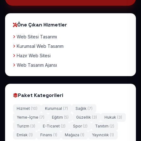
Öne Çıkan Hizmetler
Web Sitesi Tasarımı
Kurumsal Web Tasarım
Hazır Web Sitesi
Web Tasarım Ajansı
Paket Kategorileri
Hizmet
(10)
Kurumsal
(7)
Sağlık
(7)
Yeme-İçme
(7)
Eğitim
(5)
Güzellik
(3)
Hukuk
(3)
Turizm
(3)
E-Ticaret
(2)
Spor
(2)
Tanıtım
(2)
Emlak
(1)
Finans
(1)
Mağaza
(1)
Yayıncılık
(1)