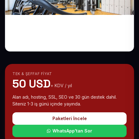
Üyelik Satışını Hızlandıran Spor Salonu
Web Sitesi
TEK & ŞEFFAF FIYAT
50 USD
+ KDV / yıl
Alan adı, hosting, SSL, SEO ve 30 gün destek dahil.
Siteniz 1-3 iş günü içinde yayında.
Paketleri İncele
WhatsApp'tan Sor