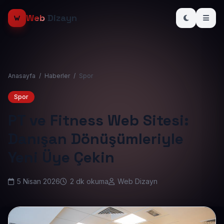
Web
Dizayn
Anasayfa
/
Haberler
/
Spor
Spor
PT ve Fitness Web Sitesi:
Danışan Dönüşümleriyle
Yeni Üye Çekin
5 Nisan 2026
2 dk okuma
Web Dizayn