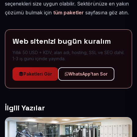
seçenekleri size uygun olabilir. Sektörünüze en yakın
çözümü bulmak için
tüm paketler
sayfasına göz atın.
Web sitenizi bugün kuralım
Yıllık 50 USD + KDV; alan adı, hosting, SSL ve SEO dahil.
1-3 iş günü içinde yayında.
Paketleri Gör
WhatsApp'tan Sor
İlgili Yazılar