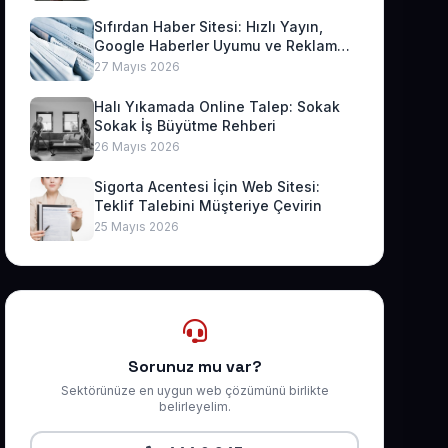
Sıfırdan Haber Sitesi: Hızlı Yayın,
Google Haberler Uyumu ve Reklam
Geliri
27 Mayıs 2026
Halı Yıkamada Online Talep: Sokak
Sokak İş Büyütme Rehberi
26 Mayıs 2026
Sigorta Acentesi İçin Web Sitesi:
Teklif Talebini Müşteriye Çevirin
25 Mayıs 2026
Sorunuz mu var?
Sektörünüze en uygun web çözümünü birlikte
belirleyelim.