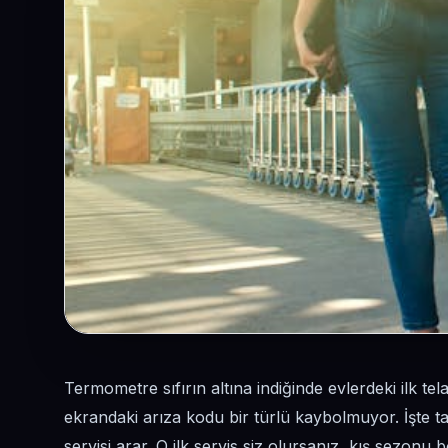
Termometre sıfırın altına indiğinde evlerdeki ilk tel
ekrandaki arıza kodu bir türlü kaybolmuyor. İşte ta
servisi arar. O ilk servis siz olursanız, kış sezonu