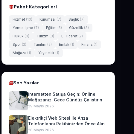
Paket Kategorileri
Hizmet
(10)
Kurumsal
(7)
Sağlık
(7)
Yeme-İçme
(7)
Eğitim
(5)
Güzellik
(3)
Hukuk
(3)
Turizm
(3)
E-Ticaret
(2)
Spor
(2)
Tanıtım
(2)
Emlak
(1)
Finans
(1)
Mağaza
(1)
Yayıncılık
(1)
Son Yazılar
İnternetten Satışa Geçin: Online
Mağazanızı Gece Gündüz Çalıştırın
29 Mayıs 2026
Elektrikçi Web Sitesi ile Arıza
Telefonlarını Rakibinizden Önce Alın
28 Mayıs 2026