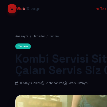
Web
Dizayn
Tek 
Anasayfa
/
Haberler
/
Turizm
Turizm
Kombi Servisi Si
Çalan Servis Siz 
11 Mayıs 2026
2 dk okuma
Web Dizayn