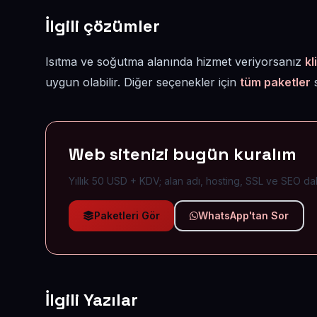
İlgili çözümler
Isıtma ve soğutma alanında hizmet veriyorsanız
kl
uygun olabilir. Diğer seçenekler için
tüm paketler
s
Web sitenizi bugün kuralım
Yıllık 50 USD + KDV; alan adı, hosting, SSL ve SEO dah
Paketleri Gör
WhatsApp'tan Sor
İlgili Yazılar