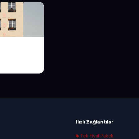
eb Sitesi ile
ıza İlk Sıcak
ı Verin
Hızlı Bağlantılar
Tek Fiyat Paketi