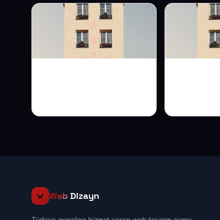
Oteliniz İçin Web Sitesi:
Pansiyon W
Komisyonsuz
Konukların
Rezervasyonun Yolu
Karşılamay
Web
Dizayn
Türkiye geneline hizmet veren web tasarım ajansı.