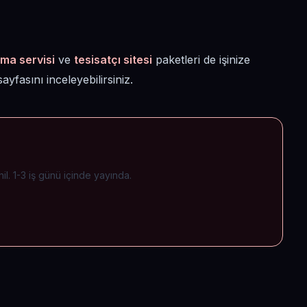
ima servisi
ve
tesisatçı sitesi
paketleri de işinize
ayfasını inceleyebilirsiniz.
il. 1-3 iş günü içinde yayında.