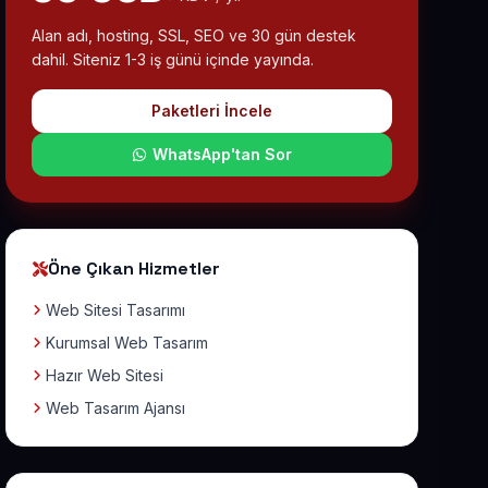
Alan adı, hosting, SSL, SEO ve 30 gün destek
dahil. Siteniz 1-3 iş günü içinde yayında.
Paketleri İncele
WhatsApp'tan Sor
Öne Çıkan Hizmetler
Web Sitesi Tasarımı
Kurumsal Web Tasarım
Hazır Web Sitesi
Web Tasarım Ajansı