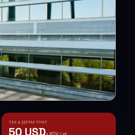
TEK & ŞEFFAF FIYAT
50 USD
+ KDV / yıl