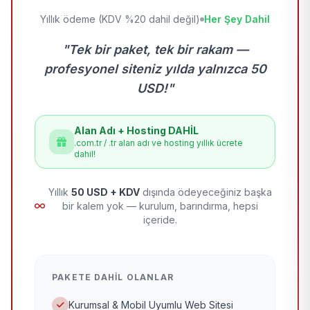
Yıllık ödeme (KDV %20 dahil değil)
Her Şey Dahil
"Tek bir paket, tek bir rakam —
profesyonel siteniz yılda yalnızca 50
USD!"
Alan Adı + Hosting DAHİL
.com.tr / .tr alan adı ve hosting yıllık ücrete
dahil!
Yıllık
50 USD + KDV
dışında ödeyeceğiniz başka
bir kalem yok — kurulum, barındırma, hepsi
içeride.
PAKETE DAHIL OLANLAR
Kurumsal & Mobil Uyumlu Web Sitesi