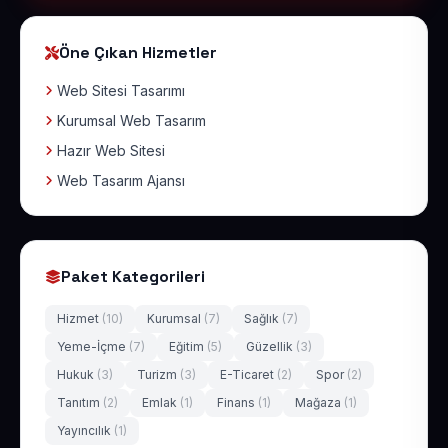
Öne Çıkan Hizmetler
Web Sitesi Tasarımı
Kurumsal Web Tasarım
Hazır Web Sitesi
Web Tasarım Ajansı
Paket Kategorileri
Hizmet
(10)
Kurumsal
(7)
Sağlık
(7)
Yeme-İçme
(7)
Eğitim
(5)
Güzellik
(3)
Hukuk
(3)
Turizm
(3)
E-Ticaret
(2)
Spor
(2)
Tanıtım
(2)
Emlak
(1)
Finans
(1)
Mağaza
(1)
Yayıncılık
(1)