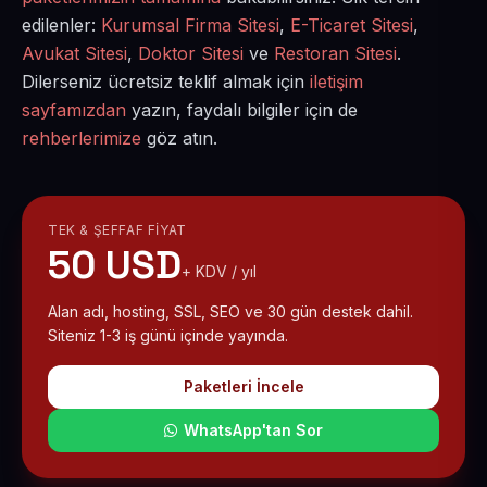
edilenler:
Kurumsal Firma Sitesi
,
E-Ticaret Sitesi
,
Avukat Sitesi
,
Doktor Sitesi
ve
Restoran Sitesi
.
Dilerseniz ücretsiz teklif almak için
iletişim
sayfamızdan
yazın, faydalı bilgiler için de
rehberlerimize
göz atın.
TEK & ŞEFFAF FIYAT
50 USD
+ KDV / yıl
Alan adı, hosting, SSL, SEO ve 30 gün destek dahil.
Siteniz 1-3 iş günü içinde yayında.
Paketleri İncele
WhatsApp'tan Sor