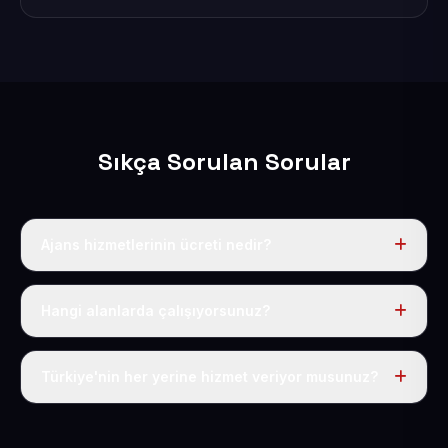
Sıkça Sorulan Sorular
Ajans hizmetlerinin ücreti nedir?
Hazır paketlerimiz yıllık 50 USD + KDV'dir; daha
kapsamlı, özel projeler için iletişim sayfamızdan size
Hangi alanlarda çalışıyorsunuz?
özel teklif çıkarıyoruz.
Web tasarım, kurumsal site, e-ticaret, sektörel hazır
paketler, SEO ve hosting hizmetlerinin tamamını
Türkiye'nin her yerine hizmet veriyor musunuz?
veriyoruz.
Evet; 81 ilin tamamına online olarak ulaşıyor,
hizmetlerimizi uzaktan eksiksiz sunuyoruz.