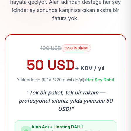
hayata geçiyor. Alan adından desteğe her şey
içinde; ay sonunda karşınıza çıkan ekstra bir
fatura yok.
100 USD
%50 İNDİRİM
50 USD
+ KDV / yıl
Yıllık ödeme (KDV %20 dahil değil)
Her Şey Dahil
"Tek bir paket, tek bir rakam —
profesyonel siteniz yılda yalnızca 50
USD!"
Alan Adı + Hosting DAHİL