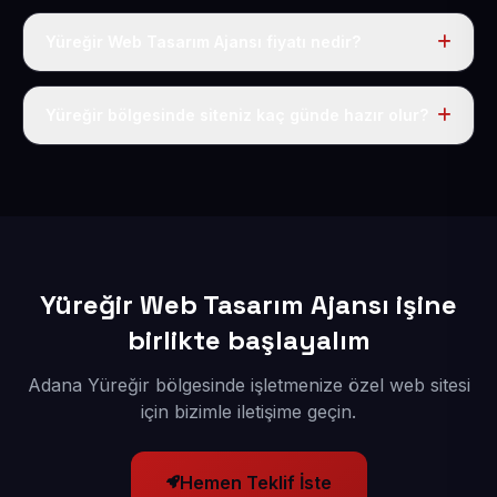
Yüreğir Web Tasarım Ajansı fiyatı nedir?
Tek fiyat uygulanır: yıllık 50 USD + KDV. Bu bedele alan
adı, hosting, SSL ve temel SEO da dahildir.
Yüreğir bölgesinde siteniz kaç günde hazır olur?
İçerikleriniz elimize geçtikten sonra siteniz 1-3 iş günü
içerisinde yayına alınır.
Yüreğir Web Tasarım Ajansı işine
birlikte başlayalım
Adana Yüreğir bölgesinde işletmenize özel web sitesi
için bizimle iletişime geçin.
Hemen Teklif İste