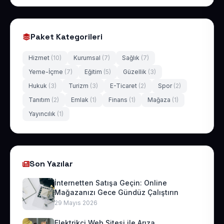
Paket Kategorileri
Hizmet
(10)
Kurumsal
(7)
Sağlık
(7)
Yeme-İçme
(7)
Eğitim
(5)
Güzellik
(3)
Hukuk
(3)
Turizm
(3)
E-Ticaret
(2)
Spor
(2)
Tanıtım
(2)
Emlak
(1)
Finans
(1)
Mağaza
(1)
Yayıncılık
(1)
Son Yazılar
İnternetten Satışa Geçin: Online
Mağazanızı Gece Gündüz Çalıştırın
29 Mayıs 2026
Elektrikçi Web Sitesi ile Arıza