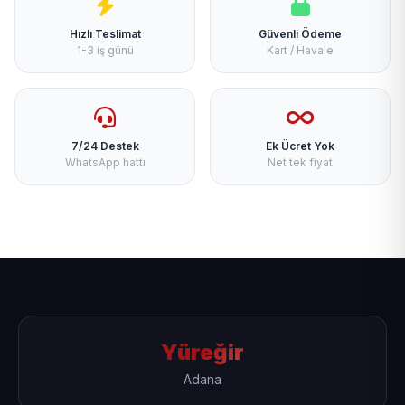
Hızlı Teslimat
Güvenli Ödeme
1-3 iş günü
Kart / Havale
7/24 Destek
Ek Ücret Yok
WhatsApp hattı
Net tek fiyat
Yüreğir
Adana