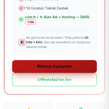
1 Yıl Ücretsiz Teknik Destek
.com.tr / .tr Alan Adı + Hosting — DAHİL
Yıllık
Ne gizli ücret ne ek kalem. Yılda yalnızca
50
USD + KDV
; alan adı, barındırma ve fazlası bu
rakamın içinde.
Hemen Başlayalım
WhatsApp'tan Sor