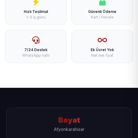
Hızlı Teslimat
Güvenli Ödeme
1-3 iş günü
Kart / Havale
7/24 Destek
Ek Ücret Yok
WhatsApp hattı
Net tek fiyat
Bayat
Afyonkarahisar