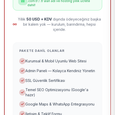
.com.tr / .tr alan adı ve hosting yıllık ücrete
dahil!
Yıllık
50 USD + KDV
dışında ödeyeceğiniz başka
bir kalem yok — kurulum, barındırma, hepsi
içeride.
PAKETE DAHIL OLANLAR
Kurumsal & Mobil Uyumlu Web Sitesi
Admin Paneli — Kolayca Kendiniz Yönetin
SSL Güvenlik Sertifikası
Temel SEO Optimizasyonu (Google'a
hazır)
Google Maps & WhatsApp Entegrasyonu
İletişim & Teklif Formu