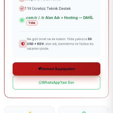
1 Yıl Ücretsiz Teknik Destek
.com.tr / .tr Alan Adı + Hosting — DAHİL
Yıllık
Ne gizli ücret ne ek kalem. Yılda yalnızca
50
USD + KDV
; alan adı, barındırma ve fazlası bu
rakamın içinde.
Hemen Başlayalım
WhatsApp'tan Sor