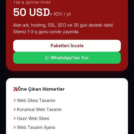
TEK & ŞEFFAF FIYAT
50 USD
+ KDV / yıl
Alan adı, hosting, SSL, SEO ve 30 gün destek dahil.
Siteniz 1-3 iş günü içinde yayında.
Paketleri İncele
WhatsApp'tan Sor
Öne Çıkan Hizmetler
Web Sitesi Tasarımı
Kurumsal Web Tasarım
Hazır Web Sitesi
Web Tasarım Ajansı