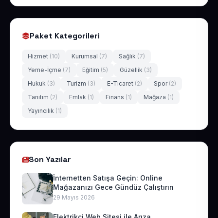
Paket Kategorileri
Hizmet
(10)
Kurumsal
(7)
Sağlık
(7)
Yeme-İçme
(7)
Eğitim
(5)
Güzellik
(3)
Hukuk
(3)
Turizm
(3)
E-Ticaret
(2)
Spor
(2)
Tanıtım
(2)
Emlak
(1)
Finans
(1)
Mağaza
(1)
Yayıncılık
(1)
Son Yazılar
İnternetten Satışa Geçin: Online
Mağazanızı Gece Gündüz Çalıştırın
29 Mayıs 2026
Elektrikçi Web Sitesi ile Arıza