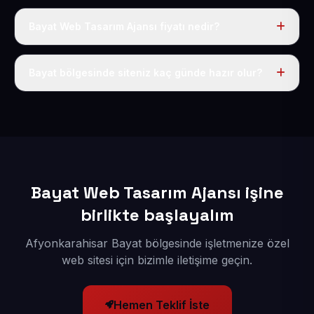
Bayat Web Tasarım Ajansı fiyatı nedir?
Tek fiyat uygulanır: yıllık 50 USD + KDV. Bu bedele alan
adı, hosting, SSL ve temel SEO da dahildir.
Bayat bölgesinde siteniz kaç günde hazır olur?
İçerikleriniz elimize geçtikten sonra siteniz 1-3 iş günü
içerisinde yayına alınır.
Bayat Web Tasarım Ajansı işine
birlikte başlayalım
Afyonkarahisar Bayat bölgesinde işletmenize özel
web sitesi için bizimle iletişime geçin.
Hemen Teklif İste