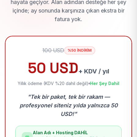
hayata geçiyor. Alan adından desteğe her şey
içinde; ay sonunda karşınıza çıkan ekstra bir
fatura yok.
100 USD
%50 İNDİRİM
50 USD
+ KDV / yıl
Yıllık ödeme (KDV %20 dahil değil)
Her Şey Dahil
"Tek bir paket, tek bir rakam —
profesyonel siteniz yılda yalnızca 50
USD!"
Alan Adı + Hosting DAHİL