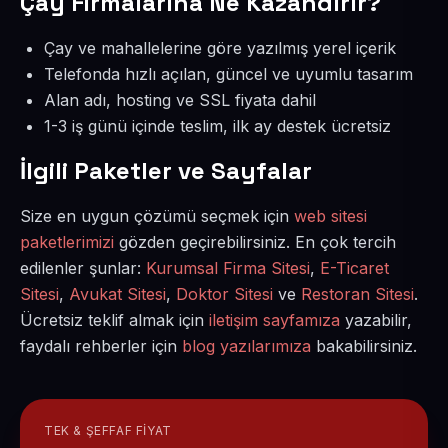
Çay Firmalarına Ne Kazandırır?
Çay ve mahallelerine göre yazılmış yerel içerik
Telefonda hızlı açılan, güncel ve uyumlu tasarım
Alan adı, hosting ve SSL fiyata dahil
1-3 iş günü içinde teslim, ilk ay destek ücretsiz
İlgili Paketler ve Sayfalar
Size en uygun çözümü seçmek için
web sitesi
paketlerimizi
gözden geçirebilirsiniz. En çok tercih
edilenler şunlar:
Kurumsal Firma Sitesi
,
E-Ticaret
Sitesi
,
Avukat Sitesi
,
Doktor Sitesi
ve
Restoran Sitesi
.
Ücretsiz teklif almak için
iletişim sayfamıza
yazabilir,
faydalı rehberler için
blog yazılarımıza
bakabilirsiniz.
TEK & ŞEFFAF FIYAT