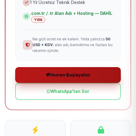
1 Yıl Ücretsiz Teknik Destek
.com.tr / .tr Alan Adı + Hosting — DAHİL
Yıllık
Ne gizli ücret ne ek kalem. Yılda yalnızca
50
USD + KDV
; alan adı, barındırma ve fazlası bu
rakamın içinde.
Hemen Başlayalım
WhatsApp'tan Sor