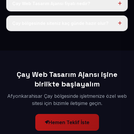
Çay Web Tasarım Ajansı fiyatı nedir?
Tek fiyat uygulanır: yıllık 50 USD + KDV. Bu bedele alan
adı, hosting, SSL ve temel SEO da dahildir.
Çay bölgesinde siteniz kaç günde hazır olur?
İçerikleriniz elimize geçtikten sonra siteniz 1-3 iş günü
içerisinde yayına alınır.
Çay Web Tasarım Ajansı işine
birlikte başlayalım
Afyonkarahisar Çay bölgesinde işletmenize özel web
sitesi için bizimle iletişime geçin.
Hemen Teklif İste