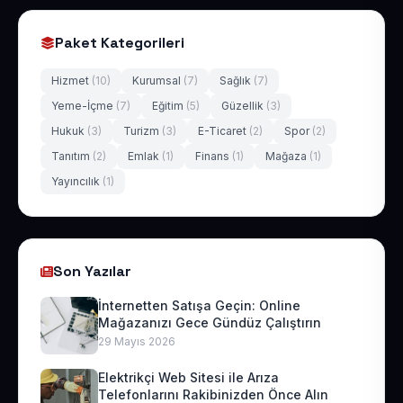
Paket Kategorileri
Hizmet
(10)
Kurumsal
(7)
Sağlık
(7)
Yeme-İçme
(7)
Eğitim
(5)
Güzellik
(3)
Hukuk
(3)
Turizm
(3)
E-Ticaret
(2)
Spor
(2)
Tanıtım
(2)
Emlak
(1)
Finans
(1)
Mağaza
(1)
Yayıncılık
(1)
Son Yazılar
İnternetten Satışa Geçin: Online
Mağazanızı Gece Gündüz Çalıştırın
29 Mayıs 2026
Elektrikçi Web Sitesi ile Arıza
Telefonlarını Rakibinizden Önce Alın