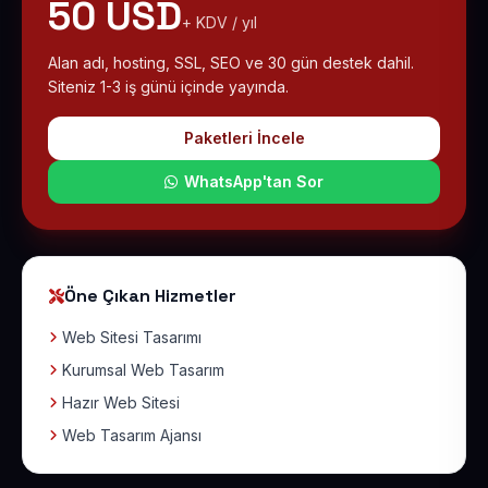
50 USD
+ KDV / yıl
Alan adı, hosting, SSL, SEO ve 30 gün destek dahil.
Siteniz 1-3 iş günü içinde yayında.
Paketleri İncele
WhatsApp'tan Sor
Öne Çıkan Hizmetler
Web Sitesi Tasarımı
Kurumsal Web Tasarım
Hazır Web Sitesi
Web Tasarım Ajansı