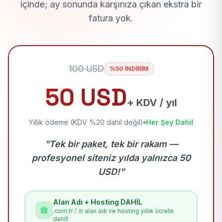
içinde; ay sonunda karşınıza çıkan ekstra bir
fatura yok.
100 USD
%50 İNDİRİM
50 USD
+ KDV / yıl
Yıllık ödeme (KDV %20 dahil değil)
Her Şey Dahil
"Tek bir paket, tek bir rakam —
profesyonel siteniz yılda yalnızca 50
USD!"
Alan Adı + Hosting DAHİL
.com.tr / .tr alan adı ve hosting yıllık ücrete
dahil!