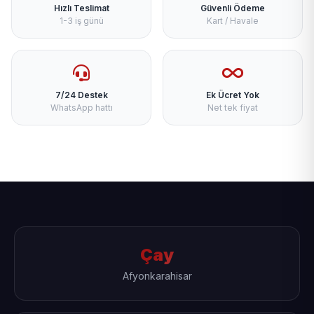
Hızlı Teslimat
Güvenli Ödeme
1-3 iş günü
Kart / Havale
7/24 Destek
Ek Ücret Yok
WhatsApp hattı
Net tek fiyat
Çay
Afyonkarahisar