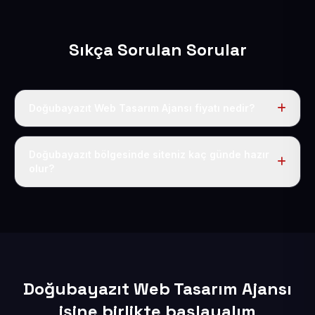
Sıkça Sorulan Sorular
Doğubayazıt Web Tasarım Ajansı fiyatı nedir?
Tek fiyat uygulanır: yıllık 50 USD + KDV. Bu bedele alan
adı, hosting, SSL ve temel SEO da dahildir.
Doğubayazıt bölgesinde siteniz kaç günde hazır
olur?
İçerikleriniz elimize geçtikten sonra siteniz 1-3 iş günü
içerisinde yayına alınır.
Doğubayazıt Web Tasarım Ajansı
işine birlikte başlayalım