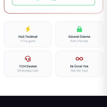
Hızlı Teslimat
Güvenli Ödeme
1-3 iş günü
Kart / Havale
7/24 Destek
Ek Ücret Yok
WhatsApp hattı
Net tek fiyat