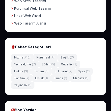
Web Sitesi Tasarımı
Kurumsal Web Tasarım
Hazır Web Sitesi
Web Tasarım Ajansı
Paket Kategorileri
Hizmet
(10)
Kurumsal
(7)
Sağlık
(7)
Yeme-İçme
(7)
Eğitim
(5)
Güzellik
(3)
Hukuk
(3)
Turizm
(3)
E-Ticaret
(2)
Spor
(2)
Tanıtım
(2)
Emlak
(1)
Finans
(1)
Mağaza
(1)
Yayıncılık
(1)
Son Yazılar