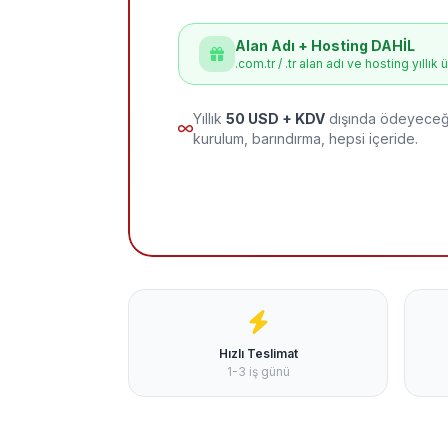
Alan Adı + Hosting DAHİL
.com.tr / .tr alan adı ve hosting yıllık 
Yıllık
50 USD + KDV
dışında ödeyeceği
kurulum, barındırma, hepsi içeride.
Hızlı Teslimat
1-3 iş günü