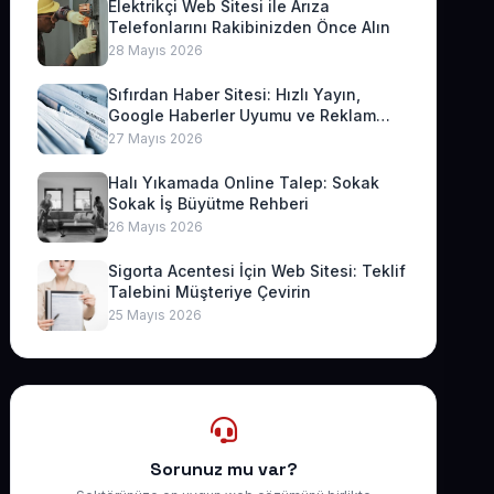
Elektrikçi Web Sitesi ile Arıza
Telefonlarını Rakibinizden Önce Alın
28 Mayıs 2026
Sıfırdan Haber Sitesi: Hızlı Yayın,
Google Haberler Uyumu ve Reklam
Geliri
27 Mayıs 2026
Halı Yıkamada Online Talep: Sokak
Sokak İş Büyütme Rehberi
26 Mayıs 2026
Sigorta Acentesi İçin Web Sitesi: Teklif
Talebini Müşteriye Çevirin
25 Mayıs 2026
Sorunuz mu var?