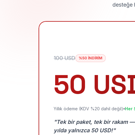
desteğe h
100 USD
%50 İNDİRİM
50 US
Yıllık ödeme (KDV %20 dahil değil)
Her 
"Tek bir paket, tek bir rakam —
yılda yalnızca 50 USD!"