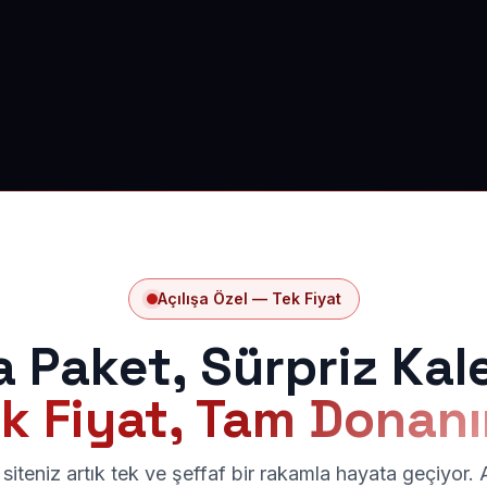
Açılışa Özel — Tek Fiyat
a Paket, Sürpriz Kal
k Fiyat, Tam Donan
siteniz artık tek ve şeffaf bir rakamla hayata geçiyor.