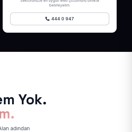
Sektörünüze en uygun web çözümünü birlikte
belirleyelim.
444 0 947
em Yok.
ım.
 Alan adından