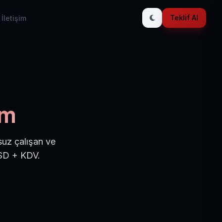
Teklif Al
İletişim
am
suz çalışan ve
USD + KDV.