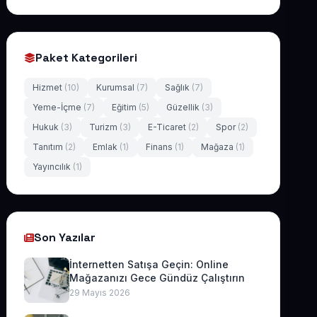
Paket Kategorileri
Hizmet
(10)
Kurumsal
(7)
Sağlık
(7)
Yeme-İçme
(7)
Eğitim
(5)
Güzellik
(3)
Hukuk
(3)
Turizm
(3)
E-Ticaret
(2)
Spor
(2)
Tanıtım
(2)
Emlak
(1)
Finans
(1)
Mağaza
(1)
Yayıncılık
(1)
Son Yazılar
İnternetten Satışa Geçin: Online
Mağazanızı Gece Gündüz Çalıştırın
29 Mayıs 2026