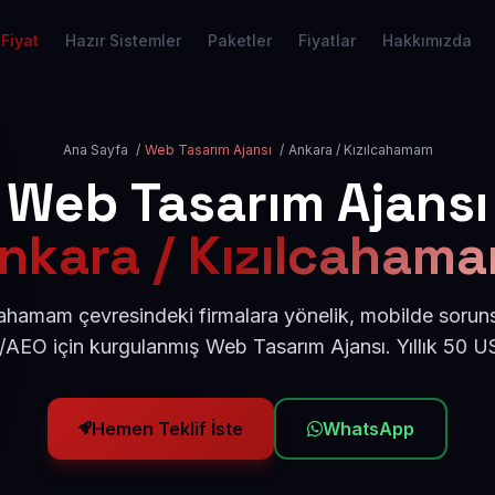
Fiyat
Hazır Sistemler
Paketler
Fiyatlar
Hakkımızda
Ana Sayfa
/
Web Tasarım Ajansı
/
Ankara / Kızılcahamam
Web Tasarım Ajansı
nkara / Kızılcaham
ahamam çevresindeki firmalara yönelik, mobilde sorun
/AEO için kurgulanmış Web Tasarım Ajansı. Yıllık 50 
Hemen Teklif İste
WhatsApp