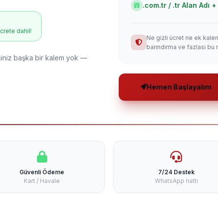
.com.tr / .tr Alan Adı
ücrete dahil!
Ne gizli ücret ne ek kale
barındırma ve fazlası bu 
niz başka bir kalem yok —
Hemen Başlayalım
Güvenli Ödeme
7/24 Destek
Kart / Havale
WhatsApp hattı