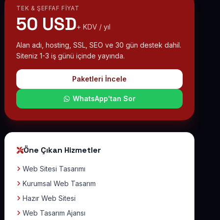
TEK & ŞEFFAF FIYAT
50 USD
+ KDV / yıl
Alan adı, hosting, SSL, SEO ve 30 gün destek dahil.
Siteniz 1-3 iş günü içinde yayında.
Paketleri İncele
WhatsApp'tan Sor
Öne Çıkan Hizmetler
Web Sitesi Tasarımı
Kurumsal Web Tasarım
Hazır Web Sitesi
Web Tasarım Ajansı