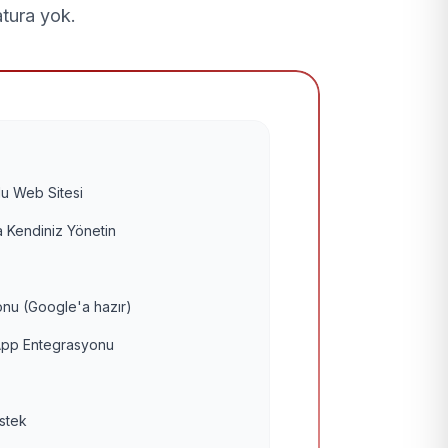
atura yok.
u Web Sitesi
 Kendiniz Yönetin
nu (Google'a hazır)
pp Entegrasyonu
estek