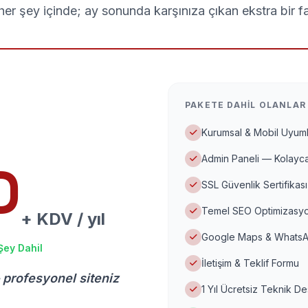
er şey içinde; ay sonunda karşınıza çıkan ekstra bir f
PAKETE DAHIL OLANLAR
Kurumsal & Mobil Uyuml
Admin Paneli — Kolayca
D
SSL Güvenlik Sertifikası
Temel SEO Optimizasyo
+ KDV / yıl
Google Maps & WhatsA
Şey Dahil
İletişim & Teklif Formu
 profesyonel siteniz
1 Yıl Ücretsiz Teknik D