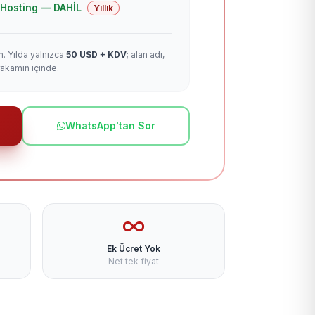
 + Hosting — DAHİL
Yıllık
m. Yılda yalnızca
50 USD + KDV
; alan adı,
rakamın içinde.
WhatsApp'tan Sor
Ek Ücret Yok
Net tek fiyat