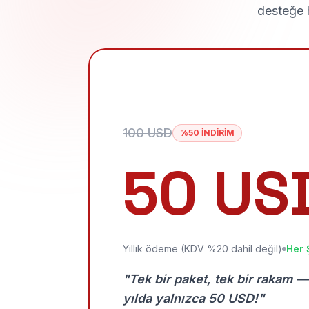
desteğe h
100 USD
%50 İNDİRİM
50 US
Yıllık ödeme (KDV %20 dahil değil)
Her 
"Tek bir paket, tek bir rakam —
yılda yalnızca 50 USD!"