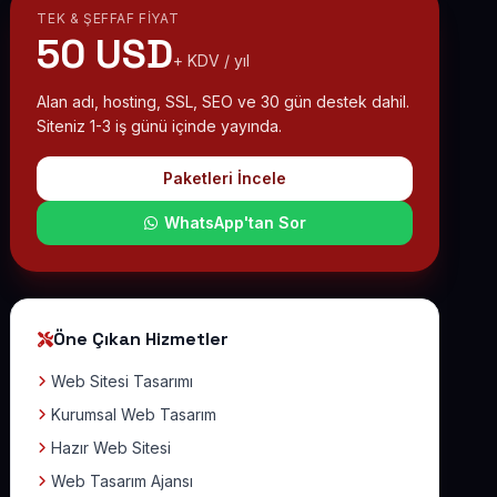
TEK & ŞEFFAF FIYAT
50 USD
+ KDV / yıl
Alan adı, hosting, SSL, SEO ve 30 gün destek dahil.
Siteniz 1-3 iş günü içinde yayında.
Paketleri İncele
WhatsApp'tan Sor
Öne Çıkan Hizmetler
Web Sitesi Tasarımı
Kurumsal Web Tasarım
Hazır Web Sitesi
Web Tasarım Ajansı