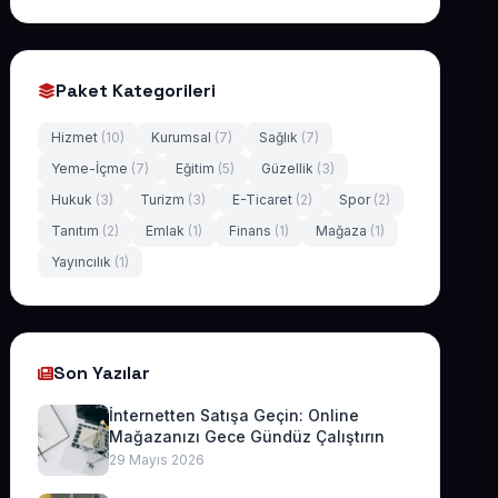
Paket Kategorileri
Hizmet
(10)
Kurumsal
(7)
Sağlık
(7)
Yeme-İçme
(7)
Eğitim
(5)
Güzellik
(3)
Hukuk
(3)
Turizm
(3)
E-Ticaret
(2)
Spor
(2)
Tanıtım
(2)
Emlak
(1)
Finans
(1)
Mağaza
(1)
Yayıncılık
(1)
Son Yazılar
İnternetten Satışa Geçin: Online
Mağazanızı Gece Gündüz Çalıştırın
29 Mayıs 2026