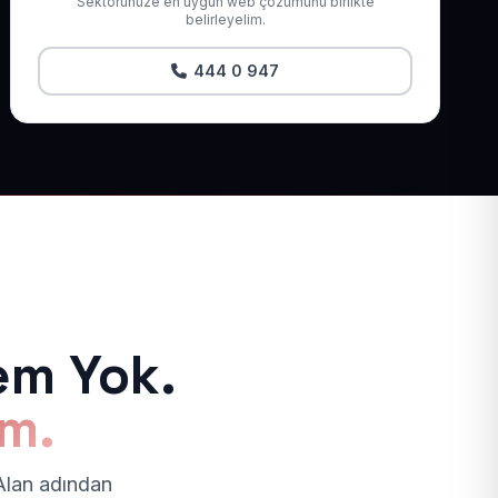
Sektörünüze en uygun web çözümünü birlikte
belirleyelim.
444 0 947
em Yok.
ım.
 Alan adından