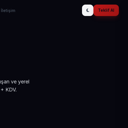
Teklif Al
İletişim
ışan ve yerel
 + KDV.