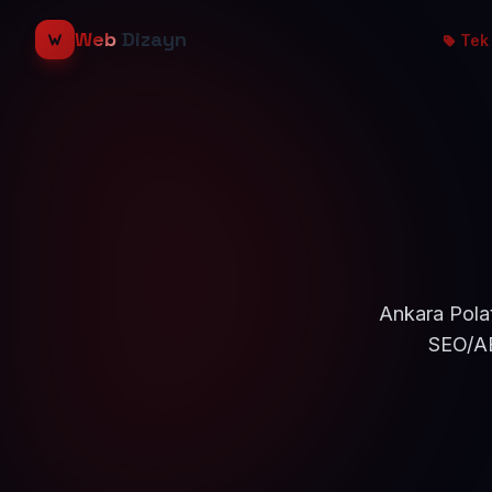
Web
Dizayn
Tek 
Ankara Polat
SEO/AE