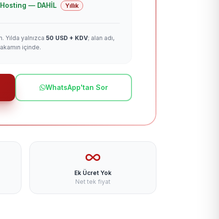
 + Hosting — DAHİL
Yıllık
m. Yılda yalnızca
50 USD + KDV
; alan adı,
rakamın içinde.
WhatsApp'tan Sor
Ek Ücret Yok
Net tek fiyat