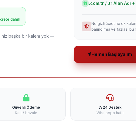
.com.tr / .tr Alan Adı
ücrete dahil!
Ne gizli ücret ne ek kale
barındırma ve fazlası bu 
niz başka bir kalem yok —
Hemen Başlayalım
Güvenli Ödeme
7/24 Destek
Kart / Havale
WhatsApp hattı