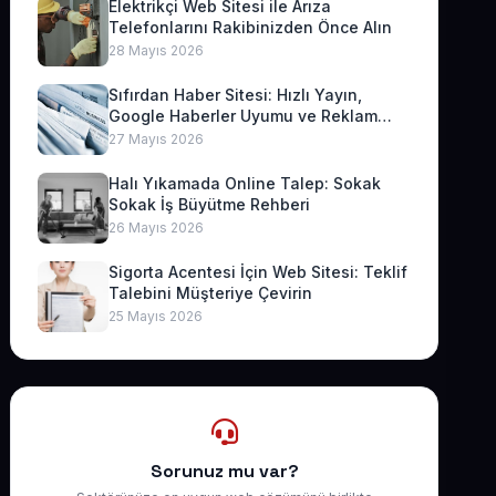
Elektrikçi Web Sitesi ile Arıza
Telefonlarını Rakibinizden Önce Alın
28 Mayıs 2026
Sıfırdan Haber Sitesi: Hızlı Yayın,
Google Haberler Uyumu ve Reklam
Geliri
27 Mayıs 2026
Halı Yıkamada Online Talep: Sokak
Sokak İş Büyütme Rehberi
26 Mayıs 2026
Sigorta Acentesi İçin Web Sitesi: Teklif
Talebini Müşteriye Çevirin
25 Mayıs 2026
Sorunuz mu var?