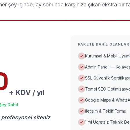
er şey içinde; ay sonunda karşınıza çıkan ekstra bir f
PAKETE DAHIL OLANLAR
Kurumsal & Mobil Uyuml
Admin Paneli — Kolayca
D
SSL Güvenlik Sertifikası
Temel SEO Optimizasyo
+ KDV / yıl
Google Maps & WhatsA
Şey Dahil
İletişim & Teklif Formu
 profesyonel siteniz
1 Yıl Ücretsiz Teknik D