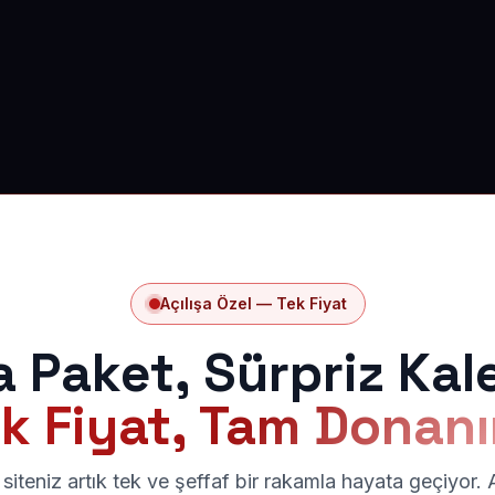
Açılışa Özel — Tek Fiyat
a Paket, Sürpriz Kal
k Fiyat, Tam Donan
siteniz artık tek ve şeffaf bir rakamla hayata geçiyor.