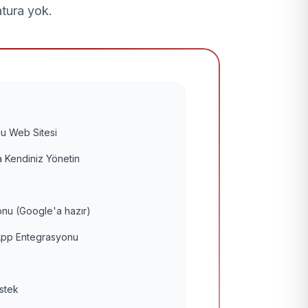
atura yok.
u Web Sitesi
 Kendiniz Yönetin
nu (Google'a hazır)
pp Entegrasyonu
estek