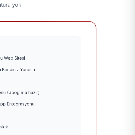
atura yok.
u Web Sitesi
 Kendiniz Yönetin
nu (Google'a hazır)
pp Entegrasyonu
estek