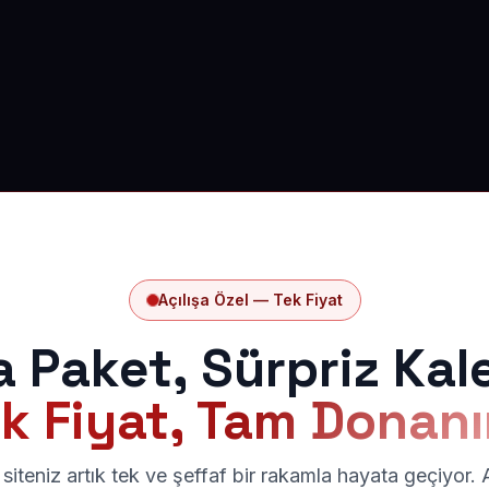
Açılışa Özel — Tek Fiyat
a Paket, Sürpriz Kal
k Fiyat, Tam Donan
siteniz artık tek ve şeffaf bir rakamla hayata geçiyor.