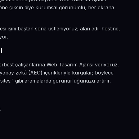
da öne çıksın diye kurumsal görünümlü, her ekrana
si işini baştan sona üstleniyoruz; alan adı, hosting,
yor.
i
erbest çalışanlarına Web Tasarım Ajansı veriyoruz.
yapay zekâ (AEO) içerikleriyle kurgular; böylece
tesi” gibi aramalarda görünürlüğünüzü artırır.
?
k