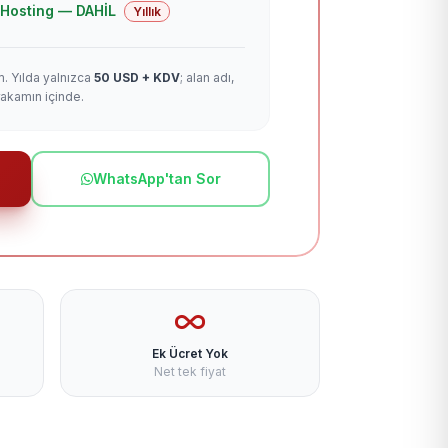
 + Hosting — DAHİL
Yıllık
m. Yılda yalnızca
50 USD + KDV
; alan adı,
rakamın içinde.
WhatsApp'tan Sor
Ek Ücret Yok
Net tek fiyat