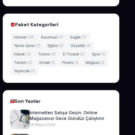
Paket Kategorileri
Hizmet
(10)
Kurumsal
(7)
Sağlık
(7)
Yeme-İçme
(7)
Eğitim
(5)
Güzellik
(3)
Hukuk
(3)
Turizm
(3)
E-Ticaret
(2)
Spor
(2)
Tanıtım
(2)
Emlak
(1)
Finans
(1)
Mağaza
(1)
Yayıncılık
(1)
Son Yazılar
İnternetten Satışa Geçin: Online
Mağazanızı Gece Gündüz Çalıştırın
29 Mayıs 2026