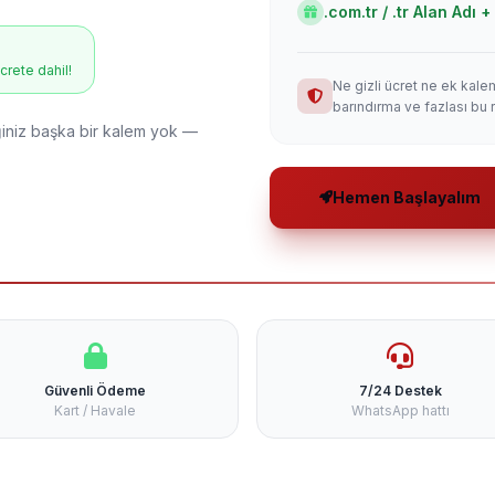
.com.tr / .tr Alan Adı
ücrete dahil!
Ne gizli ücret ne ek kale
barındırma ve fazlası bu 
niz başka bir kalem yok —
Hemen Başlayalım
Güvenli Ödeme
7/24 Destek
Kart / Havale
WhatsApp hattı