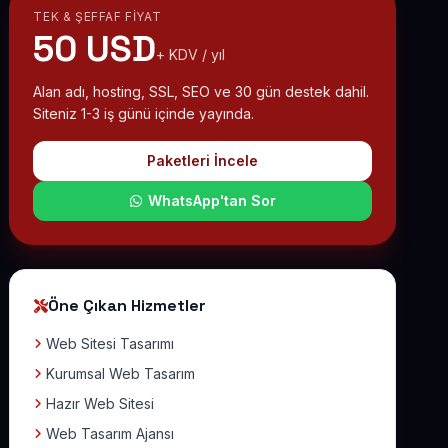
TEK & ŞEFFAF FIYAT
50 USD
+ KDV / yıl
Alan adı, hosting, SSL, SEO ve 30 gün destek dahil.
Siteniz 1-3 iş günü içinde yayında.
Paketleri İncele
WhatsApp'tan Sor
Öne Çıkan Hizmetler
Web Sitesi Tasarımı
Kurumsal Web Tasarım
Hazır Web Sitesi
Web Tasarım Ajansı