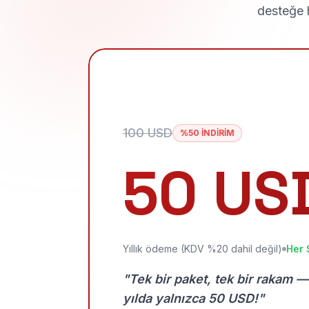
desteğe h
100 USD
%50 İNDİRİM
50 US
Yıllık ödeme (KDV %20 dahil değil)
Her 
"Tek bir paket, tek bir rakam —
yılda yalnızca 50 USD!"