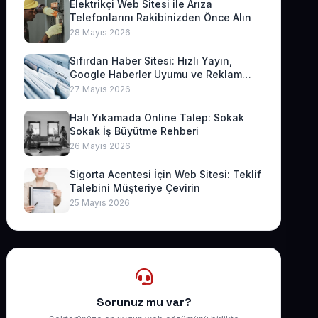
Elektrikçi Web Sitesi ile Arıza
Telefonlarını Rakibinizden Önce Alın
28 Mayıs 2026
Sıfırdan Haber Sitesi: Hızlı Yayın,
Google Haberler Uyumu ve Reklam
Geliri
27 Mayıs 2026
Halı Yıkamada Online Talep: Sokak
Sokak İş Büyütme Rehberi
26 Mayıs 2026
Sigorta Acentesi İçin Web Sitesi: Teklif
Talebini Müşteriye Çevirin
25 Mayıs 2026
Sorunuz mu var?