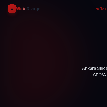
Web
Dizayn
Tek 
Ankara Sinca
SEO/AE