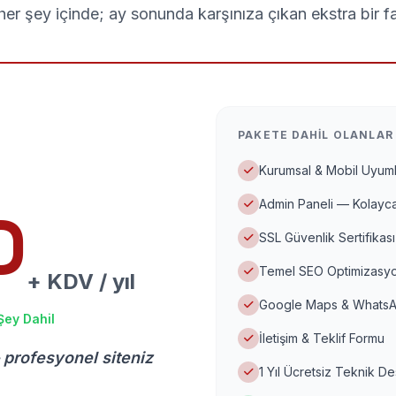
er şey içinde; ay sonunda karşınıza çıkan ekstra bir f
PAKETE DAHIL OLANLAR
Kurumsal & Mobil Uyuml
Admin Paneli — Kolayca
D
SSL Güvenlik Sertifikası
Temel SEO Optimizasyo
+ KDV / yıl
Google Maps & WhatsA
Şey Dahil
İletişim & Teklif Formu
 profesyonel siteniz
1 Yıl Ücretsiz Teknik D