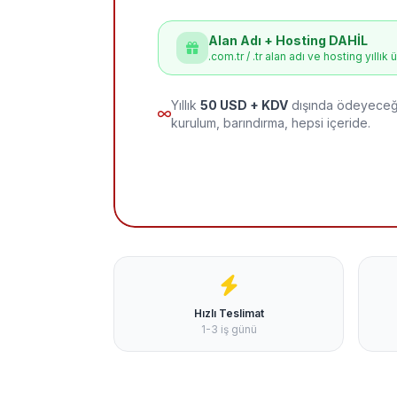
Alan Adı + Hosting DAHİL
.com.tr / .tr alan adı ve hosting yıllık 
Yıllık
50 USD + KDV
dışında ödeyeceği
kurulum, barındırma, hepsi içeride.
Hızlı Teslimat
1-3 iş günü