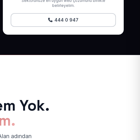
Sektörünüze en uygun web çözümünü birlikte
belirleyelim.
444 0 947
em Yok.
ım.
 Alan adından