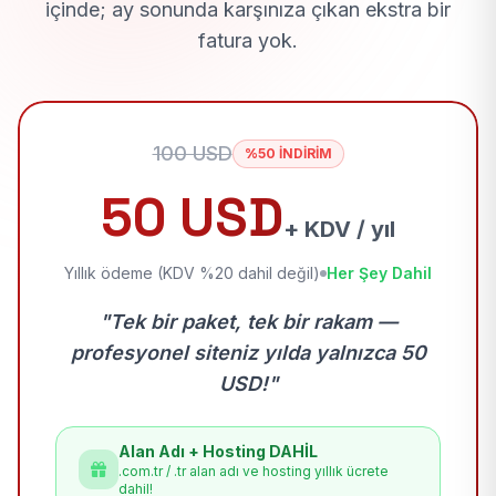
içinde; ay sonunda karşınıza çıkan ekstra bir
fatura yok.
100 USD
%50 İNDİRİM
50 USD
+ KDV / yıl
Yıllık ödeme (KDV %20 dahil değil)
Her Şey Dahil
"Tek bir paket, tek bir rakam —
profesyonel siteniz yılda yalnızca 50
USD!"
Alan Adı + Hosting DAHİL
.com.tr / .tr alan adı ve hosting yıllık ücrete
dahil!