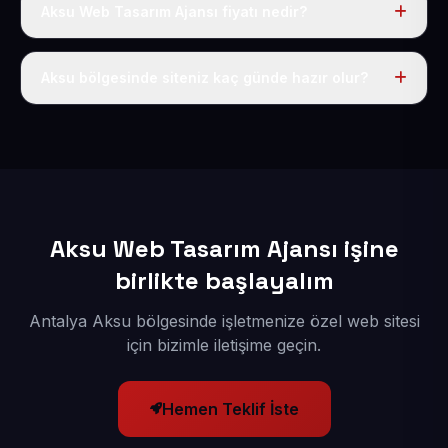
Aksu Web Tasarım Ajansı fiyatı nedir?
Tek fiyat uygulanır: yıllık 50 USD + KDV. Bu bedele alan
adı, hosting, SSL ve temel SEO da dahildir.
Aksu bölgesinde siteniz kaç günde hazır olur?
İçerikleriniz elimize geçtikten sonra siteniz 1-3 iş günü
içerisinde yayına alınır.
Aksu Web Tasarım Ajansı işine
birlikte başlayalım
Antalya Aksu bölgesinde işletmenize özel web sitesi
için bizimle iletişime geçin.
Hemen Teklif İste