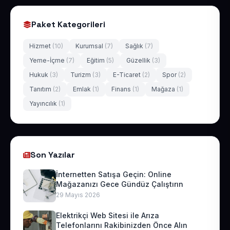
Paket Kategorileri
Hizmet
(10)
Kurumsal
(7)
Sağlık
(7)
Yeme-İçme
(7)
Eğitim
(5)
Güzellik
(3)
Hukuk
(3)
Turizm
(3)
E-Ticaret
(2)
Spor
(2)
Tanıtım
(2)
Emlak
(1)
Finans
(1)
Mağaza
(1)
Yayıncılık
(1)
Son Yazılar
İnternetten Satışa Geçin: Online
Mağazanızı Gece Gündüz Çalıştırın
29 Mayıs 2026
Elektrikçi Web Sitesi ile Arıza
Telefonlarını Rakibinizden Önce Alın