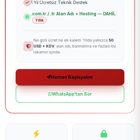
1 Yıl Ücretsiz Teknik Destek
.com.tr / .tr Alan Adı + Hosting — DAHİL
Yıllık
Ne gizli ücret ne ek kalem. Yılda yalnızca
50
USD + KDV
; alan adı, barındırma ve fazlası bu
rakamın içinde.
Hemen Başlayalım
WhatsApp'tan Sor