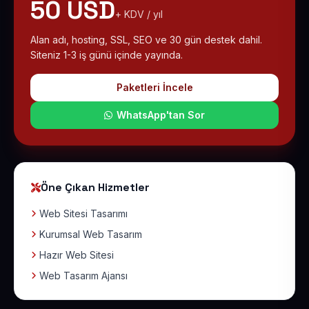
50 USD
+ KDV / yıl
Alan adı, hosting, SSL, SEO ve 30 gün destek dahil.
Siteniz 1-3 iş günü içinde yayında.
Paketleri İncele
WhatsApp'tan Sor
Öne Çıkan Hizmetler
Web Sitesi Tasarımı
Kurumsal Web Tasarım
Hazır Web Sitesi
Web Tasarım Ajansı