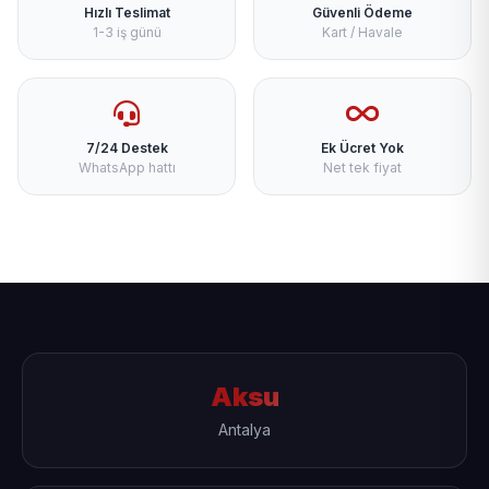
Hızlı Teslimat
Güvenli Ödeme
1-3 iş günü
Kart / Havale
7/24 Destek
Ek Ücret Yok
WhatsApp hattı
Net tek fiyat
Aksu
Antalya