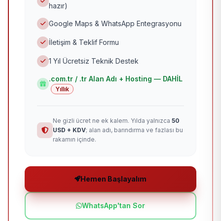
hazır)
Google Maps & WhatsApp Entegrasyonu
İletişim & Teklif Formu
1 Yıl Ücretsiz Teknik Destek
.com.tr / .tr Alan Adı + Hosting — DAHİL
Yıllık
Ne gizli ücret ne ek kalem. Yılda yalnızca
50
USD + KDV
; alan adı, barındırma ve fazlası bu
rakamın içinde.
Hemen Başlayalım
WhatsApp'tan Sor