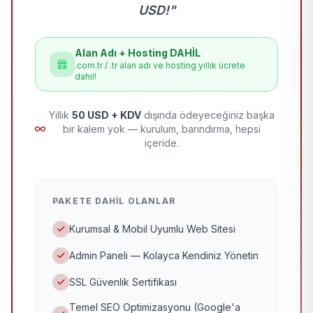
USD!"
Alan Adı + Hosting DAHİL
.com.tr / .tr alan adı ve hosting yıllık ücrete
dahil!
Yıllık
50 USD + KDV
dışında ödeyeceğiniz başka
bir kalem yok — kurulum, barındırma, hepsi
içeride.
PAKETE DAHIL OLANLAR
Kurumsal & Mobil Uyumlu Web Sitesi
Admin Paneli — Kolayca Kendiniz Yönetin
SSL Güvenlik Sertifikası
Temel SEO Optimizasyonu (Google'a