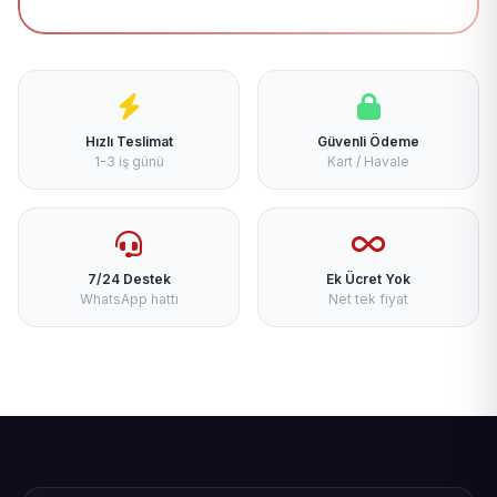
Hızlı Teslimat
Güvenli Ödeme
1-3 iş günü
Kart / Havale
7/24 Destek
Ek Ücret Yok
WhatsApp hattı
Net tek fiyat