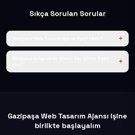
Sıkça Sorulan Sorular
Gazipaşa Web Tasarım Ajansı fiyatı nedir?
Tek fiyat uygulanır: yıllık 50 USD + KDV. Bu bedele alan
adı, hosting, SSL ve temel SEO da dahildir.
Gazipaşa bölgesinde siteniz kaç günde hazır
olur?
İçerikleriniz elimize geçtikten sonra siteniz 1-3 iş günü
içerisinde yayına alınır.
Gazipaşa Web Tasarım Ajansı işine
birlikte başlayalım