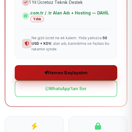
1 Yıl Ücretsiz Teknik Destek
.com.tr / .tr Alan Adı + Hosting — DAHİL
Yıllık
Ne gizli ücret ne ek kalem. Yılda yalnızca
50
USD + KDV
; alan adı, barındırma ve fazlası bu
rakamın içinde.
Hemen Başlayalım
WhatsApp'tan Sor