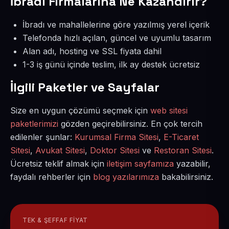
İbradı Firmalarına Ne Kazandırır?
İbradı ve mahallelerine göre yazılmış yerel içerik
Telefonda hızlı açılan, güncel ve uyumlu tasarım
Alan adı, hosting ve SSL fiyata dahil
1-3 iş günü içinde teslim, ilk ay destek ücretsiz
İlgili Paketler ve Sayfalar
Size en uygun çözümü seçmek için
web sitesi
paketlerimizi
gözden geçirebilirsiniz. En çok tercih
edilenler şunlar:
Kurumsal Firma Sitesi
,
E-Ticaret
Sitesi
,
Avukat Sitesi
,
Doktor Sitesi
ve
Restoran Sitesi
.
Ücretsiz teklif almak için
iletişim sayfamıza
yazabilir,
faydalı rehberler için
blog yazılarımıza
bakabilirsiniz.
TEK & ŞEFFAF FIYAT