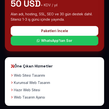
50 USD
+ KDV / yıl
Alan adı, hosting, SSL, SEO ve 30 gün destek dahil.
Siteniz 1-3 iş günü içinde yayında.
Paketleri İncele
WhatsApp'tan Sor
Öne Çıkan Hizmetler
Web Sitesi Tasarımı
Kurumsal Web Tasarım
Hazır Web Sitesi
Web Tasarım Ajansı