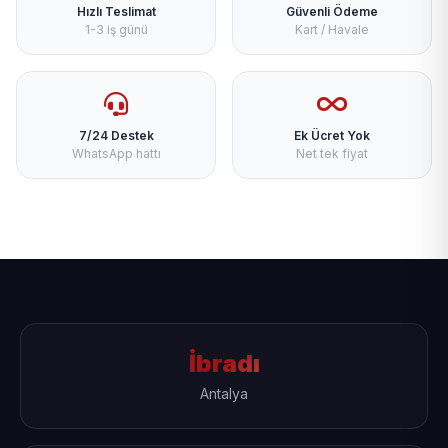
Hızlı Teslimat
Güvenli Ödeme
1-3 iş günü
Kart / Havale
7/24 Destek
Ek Ücret Yok
WhatsApp hattı
Net tek fiyat
İbradı
Antalya