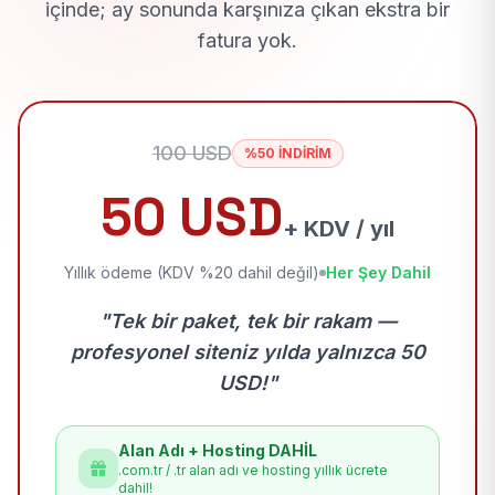
içinde; ay sonunda karşınıza çıkan ekstra bir
fatura yok.
100 USD
%50 İNDİRİM
50 USD
+ KDV / yıl
Yıllık ödeme (KDV %20 dahil değil)
Her Şey Dahil
"Tek bir paket, tek bir rakam —
profesyonel siteniz yılda yalnızca 50
USD!"
Alan Adı + Hosting DAHİL
.com.tr / .tr alan adı ve hosting yıllık ücrete
dahil!