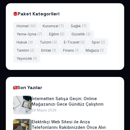
Paket Kategorileri
Hizmet
(10)
Kurumsal
(7)
Sağlık
(7)
Yeme-İçme
(7)
Eğitim
(5)
Güzellik
(3)
Hukuk
(3)
Turizm
(3)
E-Ticaret
(2)
Spor
(2)
Tanıtım
(2)
Emlak
(1)
Finans
(1)
Mağaza
(1)
Yayıncılık
(1)
Son Yazılar
İnternetten Satışa Geçin: Online
Mağazanızı Gece Gündüz Çalıştırın
29 Mayıs 2026
Elektrikçi Web Sitesi ile Arıza
Telefonlarını Rakibinizden Önce Alın