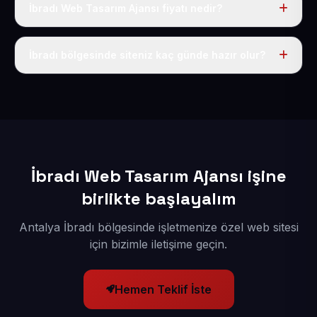
İbradı Web Tasarım Ajansı fiyatı nedir?
Tek fiyat uygulanır: yıllık 50 USD + KDV. Bu bedele alan
adı, hosting, SSL ve temel SEO da dahildir.
İbradı bölgesinde siteniz kaç günde hazır olur?
İçerikleriniz elimize geçtikten sonra siteniz 1-3 iş günü
içerisinde yayına alınır.
İbradı Web Tasarım Ajansı işine
birlikte başlayalım
Antalya İbradı bölgesinde işletmenize özel web sitesi
için bizimle iletişime geçin.
Hemen Teklif İste