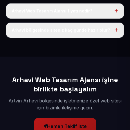
Arhavi Web Tasarım Ajansı fiyatı nedir?
Tek fiyat uygulanır: yıllık 50 USD + KDV. Bu bedele alan
adı, hosting, SSL ve temel SEO da dahildir.
Arhavi bölgesinde siteniz kaç günde hazır olur?
İçerikleriniz elimize geçtikten sonra siteniz 1-3 iş günü
içerisinde yayına alınır.
Arhavi Web Tasarım Ajansı işine
birlikte başlayalım
Artvin Arhavi bölgesinde işletmenize özel web sitesi
için bizimle iletişime geçin.
Hemen Teklif İste