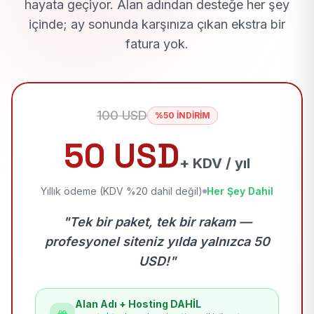
hayata geçiyor. Alan adından desteğe her şey
içinde; ay sonunda karşınıza çıkan ekstra bir
fatura yok.
100 USD
%50 İNDİRİM
50 USD
+ KDV / yıl
Yıllık ödeme (KDV %20 dahil değil)
Her Şey Dahil
"Tek bir paket, tek bir rakam —
profesyonel siteniz yılda yalnızca 50
USD!"
Alan Adı + Hosting DAHİL