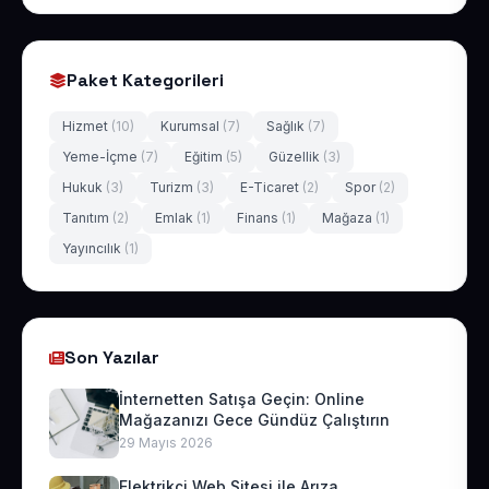
Paket Kategorileri
Hizmet
(10)
Kurumsal
(7)
Sağlık
(7)
Yeme-İçme
(7)
Eğitim
(5)
Güzellik
(3)
Hukuk
(3)
Turizm
(3)
E-Ticaret
(2)
Spor
(2)
Tanıtım
(2)
Emlak
(1)
Finans
(1)
Mağaza
(1)
Yayıncılık
(1)
Son Yazılar
İnternetten Satışa Geçin: Online
Mağazanızı Gece Gündüz Çalıştırın
29 Mayıs 2026
Elektrikçi Web Sitesi ile Arıza