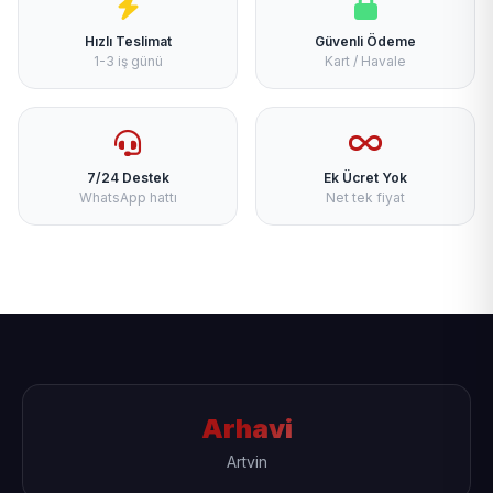
Hızlı Teslimat
Güvenli Ödeme
1-3 iş günü
Kart / Havale
7/24 Destek
Ek Ücret Yok
WhatsApp hattı
Net tek fiyat
Arhavi
Artvin