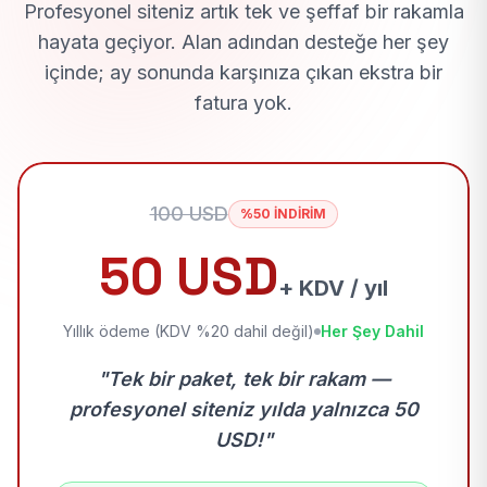
Profesyonel siteniz artık tek ve şeffaf bir rakamla
hayata geçiyor. Alan adından desteğe her şey
içinde; ay sonunda karşınıza çıkan ekstra bir
fatura yok.
100 USD
%50 İNDİRİM
50 USD
+ KDV / yıl
Yıllık ödeme (KDV %20 dahil değil)
Her Şey Dahil
"Tek bir paket, tek bir rakam —
profesyonel siteniz yılda yalnızca 50
USD!"