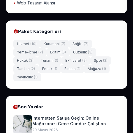
Web Tasarım Ajansı
Paket Kategorileri
Hizmet
(10)
Kurumsal
(7)
Sağlık
(7)
Yeme-İçme
(7)
Eğitim
(5)
Güzellik
(3)
Hukuk
(3)
Turizm
(3)
E-Ticaret
(2)
Spor
(2)
Tanıtım
(2)
Emlak
(1)
Finans
(1)
Mağaza
(1)
Yayıncılık
(1)
Son Yazılar
İnternetten Satışa Geçin: Online
Mağazanızı Gece Gündüz Çalıştırın
29 Mayıs 2026