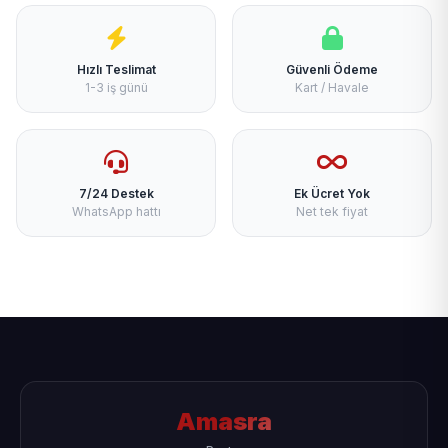
Hızlı Teslimat
Güvenli Ödeme
1-3 iş günü
Kart / Havale
7/24 Destek
Ek Ücret Yok
WhatsApp hattı
Net tek fiyat
Amasra