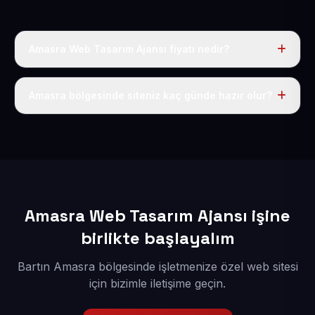
Amasra Web Tasarım Ajansı fiyatı nedir?
Tek fiyat uygulanır: yıllık 50 USD + KDV. Bu bedele alan
adı, hosting, SSL ve temel SEO da dahildir.
Amasra bölgesinde siteniz kaç günde hazır olur?
İçerikleriniz elimize geçtikten sonra siteniz 1-3 iş günü
içerisinde yayına alınır.
Amasra Web Tasarım Ajansı işine
birlikte başlayalım
Bartın Amasra bölgesinde işletmenize özel web sitesi
için bizimle iletişime geçin.