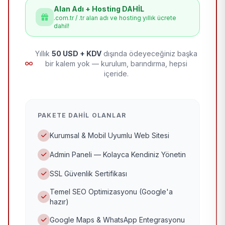
Alan Adı + Hosting DAHİL
.com.tr / .tr alan adı ve hosting yıllık ücrete
dahil!
Yıllık
50 USD + KDV
dışında ödeyeceğiniz başka
bir kalem yok — kurulum, barındırma, hepsi
içeride.
PAKETE DAHIL OLANLAR
Kurumsal & Mobil Uyumlu Web Sitesi
Admin Paneli — Kolayca Kendiniz Yönetin
SSL Güvenlik Sertifikası
Temel SEO Optimizasyonu (Google'a
hazır)
Google Maps & WhatsApp Entegrasyonu