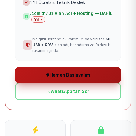
1 Yıl Ücretsiz Teknik Destek
.com.tr / .tr Alan Adı + Hosting — DAHİL
Yıllık
Ne gizli ücret ne ek kalem. Yılda yalnızca
50
USD + KDV
; alan adı, barındırma ve fazlası bu
rakamın içinde.
Hemen Başlayalım
WhatsApp'tan Sor