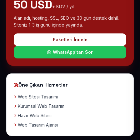
50 USD
+ KDV / yıl
Alan adı, hosting, SSL, SEO ve 30 gün destek dahil.
Siteniz 1-3 iş günü içinde yayında.
Paketleri İncele
WhatsApp'tan Sor
Öne Çıkan Hizmetler
Web Sitesi Tasarımı
Kurumsal Web Tasarım
Hazır Web Sitesi
Web Tasarım Ajansı