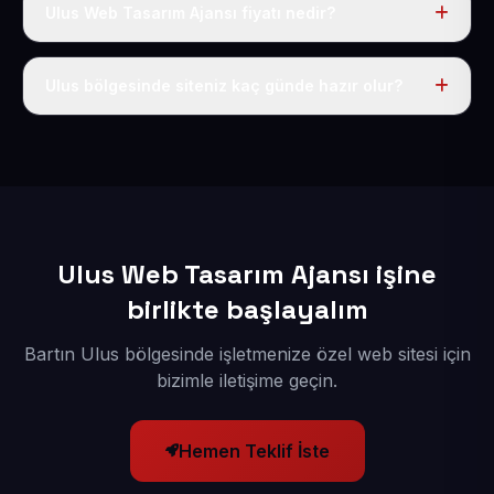
Ulus Web Tasarım Ajansı fiyatı nedir?
Tek fiyat uygulanır: yıllık 50 USD + KDV. Bu bedele alan
adı, hosting, SSL ve temel SEO da dahildir.
Ulus bölgesinde siteniz kaç günde hazır olur?
İçerikleriniz elimize geçtikten sonra siteniz 1-3 iş günü
içerisinde yayına alınır.
Ulus Web Tasarım Ajansı işine
birlikte başlayalım
Bartın Ulus bölgesinde işletmenize özel web sitesi için
bizimle iletişime geçin.
Hemen Teklif İste