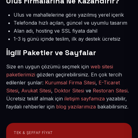
Ulus Firmalarına Ne Kazandırır?
Ulus ve mahallelerine göre yazılmış yerel içerik
Telefonda hızlı açılan, güncel ve uyumlu tasarım
Alan adı, hosting ve SSL fiyata dahil
1-3 iş günü içinde teslim, ilk ay destek ücretsiz
İlgili Paketler ve Sayfalar
Size en uygun çözümü seçmek için
web sitesi
paketlerimizi
gözden geçirebilirsiniz. En çok tercih
edilenler şunlar:
Kurumsal Firma Sitesi
,
E-Ticaret
Sitesi
,
Avukat Sitesi
,
Doktor Sitesi
ve
Restoran Sitesi
.
Ücretsiz teklif almak için
iletişim sayfamıza
yazabilir,
faydalı rehberler için
blog yazılarımıza
bakabilirsiniz.
TEK & ŞEFFAF FIYAT