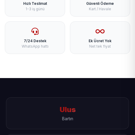
Hızlı Teslimat
Güvenli Ödeme
1-3 iş günü
Kart / Havale
7/24 Destek
Ek Ücret Yok
WhatsApp hattı
Net tek fiyat
Ulus
Bartın