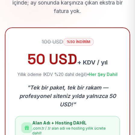
içinde; ay sonunda karşınıza çıkan ekstra bir
fatura yok.
100 USD
%50 İNDİRİM
50 USD
+ KDV / yıl
Yıllık ödeme (KDV %20 dahil değil)
Her Şey Dahil
"Tek bir paket, tek bir rakam —
profesyonel siteniz yılda yalnızca 50
USD!"
Alan Adı + Hosting DAHİL
.com.tr / .tr alan adı ve hosting yıllık ücrete
dahil!