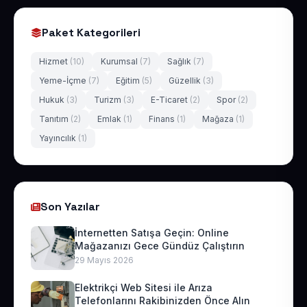
Paket Kategorileri
Hizmet
(10)
Kurumsal
(7)
Sağlık
(7)
Yeme-İçme
(7)
Eğitim
(5)
Güzellik
(3)
Hukuk
(3)
Turizm
(3)
E-Ticaret
(2)
Spor
(2)
Tanıtım
(2)
Emlak
(1)
Finans
(1)
Mağaza
(1)
Yayıncılık
(1)
Son Yazılar
İnternetten Satışa Geçin: Online
Mağazanızı Gece Gündüz Çalıştırın
29 Mayıs 2026
Elektrikçi Web Sitesi ile Arıza
Telefonlarını Rakibinizden Önce Alın