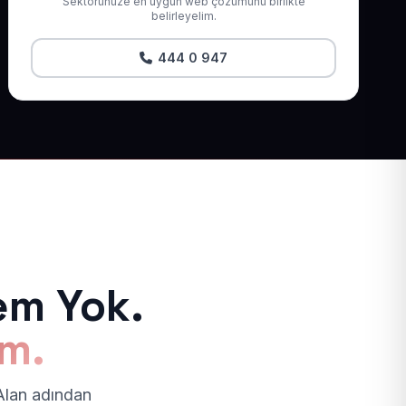
Sektörünüze en uygun web çözümünü birlikte
belirleyelim.
444 0 947
em Yok.
ım.
 Alan adından