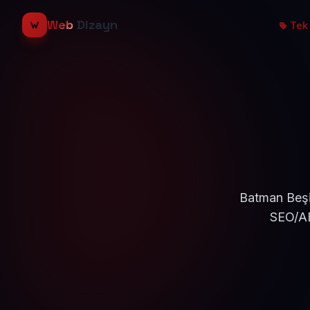
Web
Dizayn
Tek 
Batman Beşir
SEO/AE