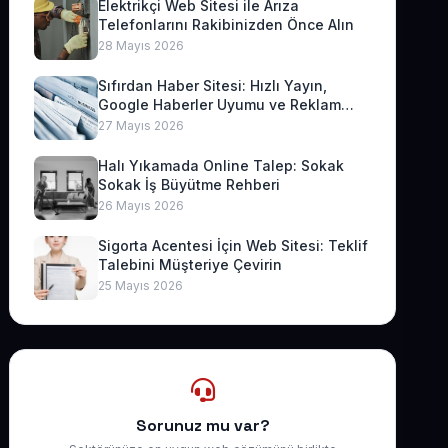
Elektrikçi Web Sitesi ile Arıza
Telefonlarını Rakibinizden Önce Alın
28 Mayıs 2026
Sıfırdan Haber Sitesi: Hızlı Yayın,
Google Haberler Uyumu ve Reklam
Geliri
27 Mayıs 2026
Halı Yıkamada Online Talep: Sokak
Sokak İş Büyütme Rehberi
26 Mayıs 2026
Sigorta Acentesi İçin Web Sitesi: Teklif
Talebini Müşteriye Çevirin
25 Mayıs 2026
Sorunuz mu var?