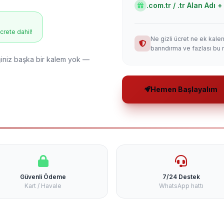
.com.tr / .tr Alan Adı
ücrete dahil!
Ne gizli ücret ne ek kale
barındırma ve fazlası bu 
niz başka bir kalem yok —
Hemen Başlayalım
Güvenli Ödeme
7/24 Destek
Kart / Havale
WhatsApp hattı