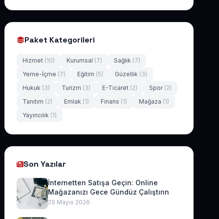
Paket Kategorileri
Hizmet
(10)
Kurumsal
(7)
Sağlık
(7)
Yeme-İçme
(7)
Eğitim
(5)
Güzellik
(3)
Hukuk
(3)
Turizm
(3)
E-Ticaret
(2)
Spor
(2)
Tanıtım
(2)
Emlak
(1)
Finans
(1)
Mağaza
(1)
Yayıncılık
(1)
Son Yazılar
İnternetten Satışa Geçin: Online
Mağazanızı Gece Gündüz Çalıştırın
29 Mayıs 2026