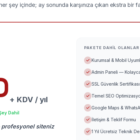
er şey içinde; ay sonunda karşınıza çıkan ekstra bir f
PAKETE DAHIL OLANLAR
Kurumsal & Mobil Uyuml
Admin Paneli — Kolayca
D
SSL Güvenlik Sertifikası
Temel SEO Optimizasyo
+ KDV / yıl
Google Maps & WhatsA
Şey Dahil
İletişim & Teklif Formu
 profesyonel siteniz
1 Yıl Ücretsiz Teknik D