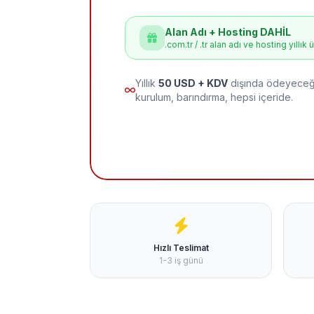
Alan Adı + Hosting DAHİL
.com.tr / .tr alan adı ve hosting yıllık 
Yıllık
50 USD + KDV
dışında ödeyeceği
kurulum, barındırma, hepsi içeride.
Hızlı Teslimat
1-3 iş günü