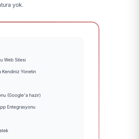
atura yok.
u Web Sitesi
 Kendiniz Yönetin
nu (Google'a hazır)
pp Entegrasyonu
estek