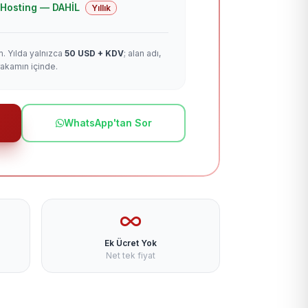
 + Hosting — DAHİL
Yıllık
m. Yılda yalnızca
50 USD + KDV
; alan adı,
rakamın içinde.
WhatsApp'tan Sor
Ek Ücret Yok
Net tek fiyat