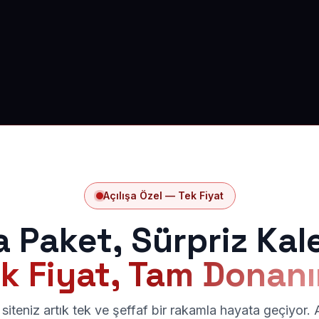
Açılışa Özel — Tek Fiyat
a Paket, Sürpriz Kal
k Fiyat, Tam Donan
siteniz artık tek ve şeffaf bir rakamla hayata geçiyor.