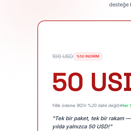
desteğe h
100 USD
%50 İNDİRİM
50 US
Yıllık ödeme (KDV %20 dahil değil)
Her 
"Tek bir paket, tek bir rakam —
yılda yalnızca 50 USD!"