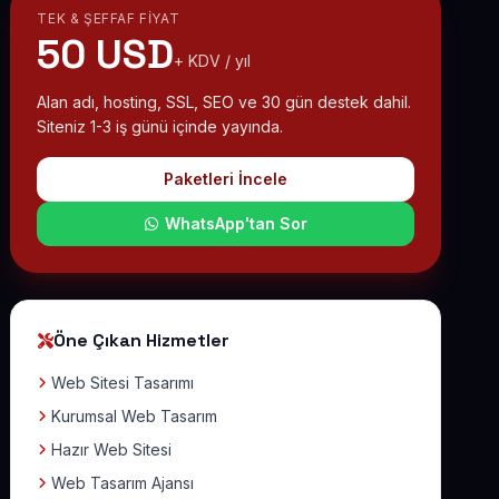
TEK & ŞEFFAF FIYAT
50 USD
+ KDV / yıl
Alan adı, hosting, SSL, SEO ve 30 gün destek dahil.
Siteniz 1-3 iş günü içinde yayında.
Paketleri İncele
WhatsApp'tan Sor
Öne Çıkan Hizmetler
Web Sitesi Tasarımı
Kurumsal Web Tasarım
Hazır Web Sitesi
Web Tasarım Ajansı