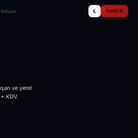
Teklif Al
İletişim
ışan ve yerel
 + KDV.