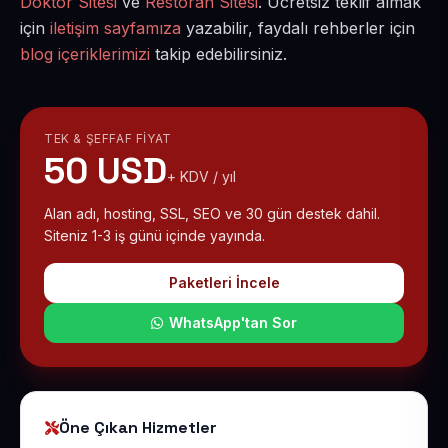
Doktor Sitesi
ve
Restoran Sitesi
. Ücretsiz teklif almak
için
iletişim sayfamıza
yazabilir, faydalı rehberler için
blog içeriklerimizi
takip edebilirsiniz.
TEK & ŞEFFAF FIYAT
50 USD
+ KDV / yıl
Alan adı, hosting, SSL, SEO ve 30 gün destek dahil.
Siteniz 1-3 iş günü içinde yayında.
Paketleri İncele
WhatsApp'tan Sor
Öne Çıkan Hizmetler