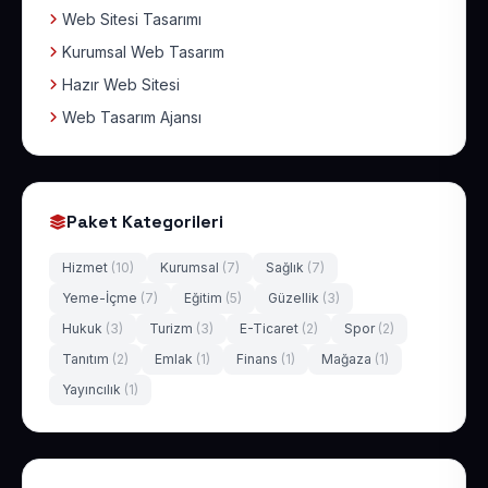
Web Sitesi Tasarımı
Kurumsal Web Tasarım
Hazır Web Sitesi
Web Tasarım Ajansı
Paket Kategorileri
Hizmet
(10)
Kurumsal
(7)
Sağlık
(7)
Yeme-İçme
(7)
Eğitim
(5)
Güzellik
(3)
Hukuk
(3)
Turizm
(3)
E-Ticaret
(2)
Spor
(2)
Tanıtım
(2)
Emlak
(1)
Finans
(1)
Mağaza
(1)
Yayıncılık
(1)