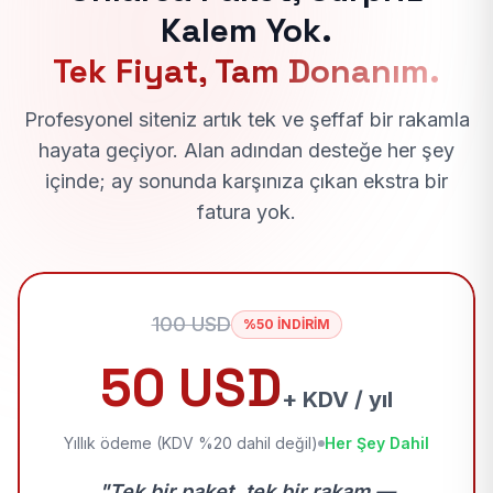
Kalem Yok.
Tek Fiyat, Tam Donanım.
Profesyonel siteniz artık tek ve şeffaf bir rakamla
hayata geçiyor. Alan adından desteğe her şey
içinde; ay sonunda karşınıza çıkan ekstra bir
fatura yok.
100 USD
%50 İNDİRİM
50 USD
+ KDV / yıl
Yıllık ödeme (KDV %20 dahil değil)
Her Şey Dahil
"Tek bir paket, tek bir rakam —