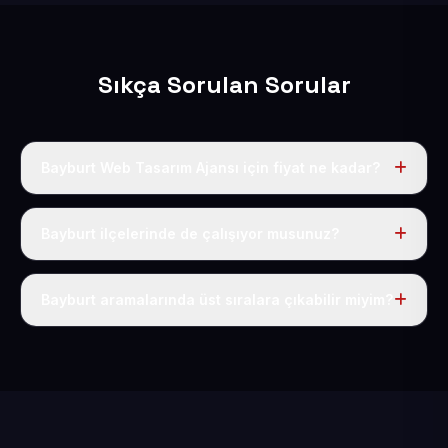
Sıkça Sorulan Sorular
Bayburt Web Tasarım Ajansı için fiyat ne kadar?
Bayburt dahil Türkiye’nin her yerinde geçerli yıllık tek
fiyatımız 50 USD + KDV’dir. Alan adı, hosting, SSL ve
Bayburt ilçelerinde de çalışıyor musunuz?
temel SEO bu fiyatın içindedir.
Elbette; Bayburt iline bağlı bütün ilçelere uzaktan ve
eksiksiz şekilde hizmet sunuyoruz.
Bayburt aramalarında üst sıralara çıkabilir miyim?
Sitenizi Bayburt odaklı yerel SEO ve AEO içerikleriyle
kuruyoruz; böylece bölgesel aramalarda daha kolay
bulunur hale gelirsiniz.