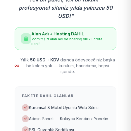
profesyonel siteniz yılda yalnızca 50
USD!"
Alan Adı + Hosting DAHİL
.com.tr / .tr alan adı ve hosting yıllık ücrete
dahil!
Yıllık
50 USD + KDV
dışında ödeyeceğiniz başka
bir kalem yok — kurulum, barındırma, hepsi
içeride.
PAKETE DAHIL OLANLAR
Kurumsal & Mobil Uyumlu Web Sitesi
Admin Paneli — Kolayca Kendiniz Yönetin
SSL Güvenlik Sertifikası