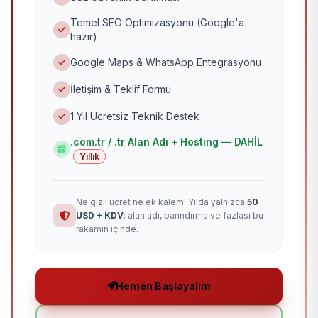
Temel SEO Optimizasyonu (Google'a
hazır)
Google Maps & WhatsApp Entegrasyonu
İletişim & Teklif Formu
1 Yıl Ücretsiz Teknik Destek
.com.tr / .tr Alan Adı + Hosting — DAHİL
Yıllık
Ne gizli ücret ne ek kalem. Yılda yalnızca
50
USD + KDV
; alan adı, barındırma ve fazlası bu
rakamın içinde.
Hemen Başlayalım