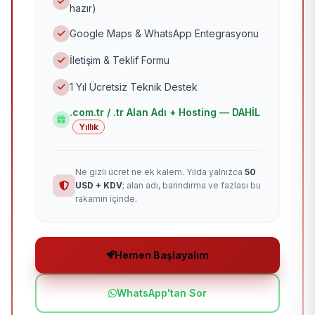
hazır)
Google Maps & WhatsApp Entegrasyonu
İletişim & Teklif Formu
1 Yıl Ücretsiz Teknik Destek
.com.tr / .tr Alan Adı + Hosting — DAHİL
Yıllık
Ne gizli ücret ne ek kalem. Yılda yalnızca
50
USD + KDV
; alan adı, barındırma ve fazlası bu
rakamın içinde.
Hemen Başlayalım
WhatsApp'tan Sor