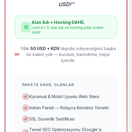
USD!"
Alan Adı + Hosting DAHİL
.com.tr / .tr alan adı ve hosting yıllık ücrete
dahil!
Yıllık
50 USD + KDV
dışında ödeyeceğiniz başka
bir kalem yok — kurulum, barındırma, hepsi
içeride.
PAKETE DAHIL OLANLAR
Kurumsal & Mobil Uyumlu Web Sitesi
Admin Paneli — Kolayca Kendiniz Yönetin
SSL Güvenlik Sertifikası
Temel SEO Optimizasyonu (Google'a