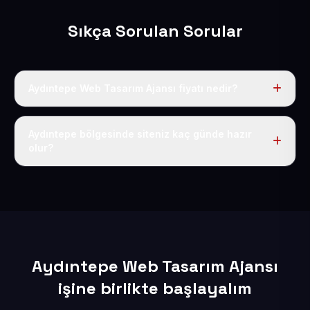
Sıkça Sorulan Sorular
Aydıntepe Web Tasarım Ajansı fiyatı nedir?
Tek fiyat uygulanır: yıllık 50 USD + KDV. Bu bedele alan
adı, hosting, SSL ve temel SEO da dahildir.
Aydıntepe bölgesinde siteniz kaç günde hazır
olur?
İçerikleriniz elimize geçtikten sonra siteniz 1-3 iş günü
içerisinde yayına alınır.
Aydıntepe Web Tasarım Ajansı
işine birlikte başlayalım