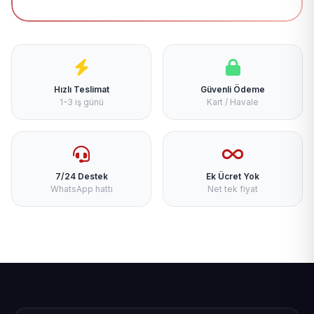
Hızlı Teslimat
Güvenli Ödeme
1-3 iş günü
Kart / Havale
7/24 Destek
Ek Ücret Yok
WhatsApp hattı
Net tek fiyat