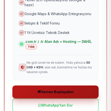
hazır)
Google Maps & WhatsApp Entegrasyonu
İletişim & Teklif Formu
1 Yıl Ücretsiz Teknik Destek
.com.tr / .tr Alan Adı + Hosting — DAHİL
Yıllık
Ne gizli ücret ne ek kalem. Yılda yalnızca
50
USD + KDV
; alan adı, barındırma ve fazlası bu
rakamın içinde.
Hemen Başlayalım
WhatsApp'tan Sor