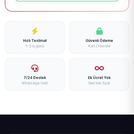
Hızlı Teslimat
Güvenli Ödeme
1-3 iş günü
Kart / Havale
7/24 Destek
Ek Ücret Yok
WhatsApp hattı
Net tek fiyat