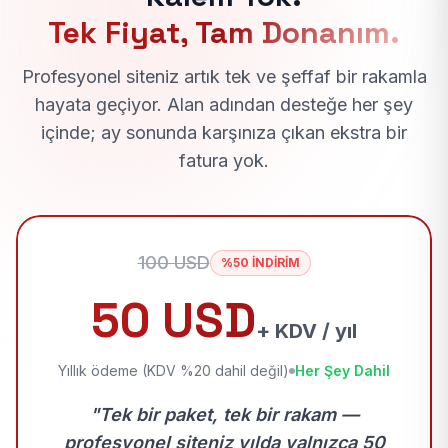
Tek Fiyat, Tam Donanım.
Profesyonel siteniz artık tek ve şeffaf bir rakamla
hayata geçiyor. Alan adından desteğe her şey
içinde; ay sonunda karşınıza çıkan ekstra bir
fatura yok.
100 USD
%50 İNDİRİM
50 USD
+ KDV / yıl
Yıllık ödeme (KDV %20 dahil değil)
Her Şey Dahil
"Tek bir paket, tek bir rakam —
profesyonel siteniz yılda yalnızca 50