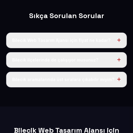
Sıkça Sorulan Sorular
Bilecik Web Tasarım Ajansı için fiyat ne kadar?
Bilecik dahil Türkiye’nin her yerinde geçerli yıllık tek
fiyatımız 50 USD + KDV’dir. Alan adı, hosting, SSL ve
Bilecik ilçelerinde de çalışıyor musunuz?
temel SEO bu fiyatın içindedir.
Elbette; Bilecik iline bağlı bütün ilçelere uzaktan ve
eksiksiz şekilde hizmet sunuyoruz.
Bilecik aramalarında üst sıralara çıkabilir miyim?
Sitenizi Bilecik odaklı yerel SEO ve AEO içerikleriyle
kuruyoruz; böylece bölgesel aramalarda daha kolay
bulunur hale gelirsiniz.
Bilecik Web Tasarım Ajansı için