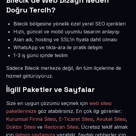
Bilecik’de Web Dizayn Neden
Doğru Tercih?
Bilecik bölgesine yönelik özel yerel SEO içerikleri
Hızlı, güncel ve mobil uyumlu tasarım anlayışı
Alan adı, hosting ve SSL’in fiyata dahil olması
WhatsApp ve tıkla-ara ile pratik iletişim
1-3 iş günü içinde teslim
Sadece Bilecik merkeze değil, ilin tüm ilçelerine de
hizmet götürüyoruz.
İlgili Paketler ve Sayfalar
Size en uygun çözümü seçmek için
web sitesi
paketlerimize
göz atabilirsiniz. En çok ilgi görenler:
Kurumsal Firma Sitesi
,
E-Ticaret Sitesi
,
Avukat Sitesi
,
Doktor Sitesi
ve
Restoran Sitesi
. Ücretsiz teklif almak
için
iletişim sayfamıza
yazabilir, faydalı rehberler için