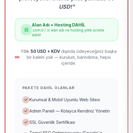
USD!"
Alan Adı + Hosting DAHİL
.com.tr / .tr alan adı ve hosting yıllık ücrete
dahil!
Yıllık
50 USD + KDV
dışında ödeyeceğiniz başka
bir kalem yok — kurulum, barındırma, hepsi
içeride.
PAKETE DAHIL OLANLAR
Kurumsal & Mobil Uyumlu Web Sitesi
Admin Paneli — Kolayca Kendiniz Yönetin
SSL Güvenlik Sertifikası
Temel SEO Optimizasyonu (Google'a