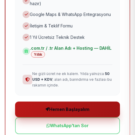
hazır)
Google Maps & WhatsApp Entegrasyonu
İletişim & Teklif Formu
1 Yıl Ücretsiz Teknik Destek
.com.tr / .tr Alan Adı + Hosting — DAHİL
Yıllık
Ne gizli ücret ne ek kalem. Yılda yalnızca
50
USD + KDV
; alan adı, barındırma ve fazlası bu
rakamın içinde.
Hemen Başlayalım
WhatsApp'tan Sor