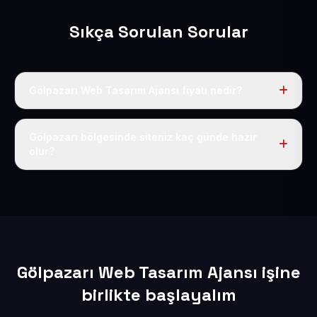
Sıkça Sorulan Sorular
Gölpazarı Web Tasarım Ajansı fiyatı nedir?
Tek fiyat uygulanır: yıllık 50 USD + KDV. Bu bedele alan
adı, hosting, SSL ve temel SEO da dahildir.
Gölpazarı bölgesinde siteniz kaç günde hazır
olur?
İçerikleriniz elimize geçtikten sonra siteniz 1-3 iş günü
içerisinde yayına alınır.
Gölpazarı Web Tasarım Ajansı işine
birlikte başlayalım