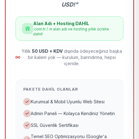
USD!"
Alan Adı + Hosting DAHİL
.com.tr / .tr alan adı ve hosting yıllık ücrete
dahil!
Yıllık
50 USD + KDV
dışında ödeyeceğiniz başka
bir kalem yok — kurulum, barındırma, hepsi
içeride.
PAKETE DAHIL OLANLAR
Kurumsal & Mobil Uyumlu Web Sitesi
Admin Paneli — Kolayca Kendiniz Yönetin
SSL Güvenlik Sertifikası
Temel SEO Optimizasyonu (Google'a