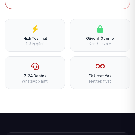
Hızlı Teslimat
Güvenli Ödeme
1-3 iş günü
Kart / Havale
7/24 Destek
Ek Ücret Yok
WhatsApp hattı
Net tek fiyat