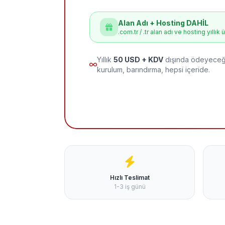
Alan Adı + Hosting DAHİL
.com.tr / .tr alan adı ve hosting yıllık 
Yıllık
50 USD + KDV
dışında ödeyeceği
kurulum, barındırma, hepsi içeride.
Hızlı Teslimat
1-3 iş günü