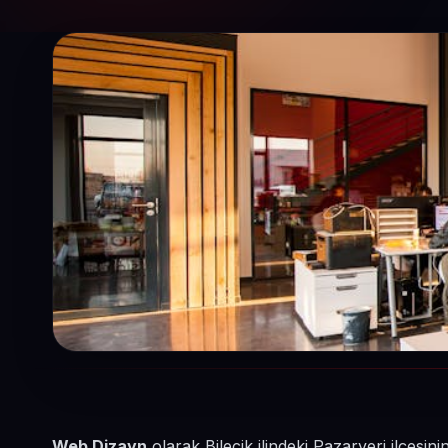
Web Dizayn
olarak Bilecik ilindeki Pazaryeri ilçesi