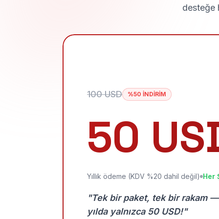
desteğe h
100 USD
%50 İNDİRİM
50 US
Yıllık ödeme (KDV %20 dahil değil)
Her 
"Tek bir paket, tek bir rakam —
yılda yalnızca 50 USD!"