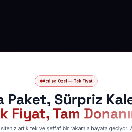
Açılışa Özel — Tek Fiyat
a Paket, Sürpriz Kal
k Fiyat, Tam Donan
siteniz artık tek ve şeffaf bir rakamla hayata geçiyor.