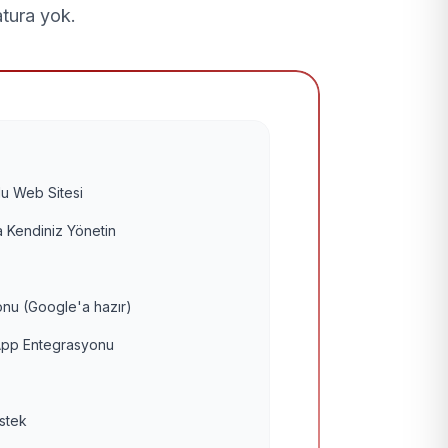
atura yok.
u Web Sitesi
 Kendiniz Yönetin
nu (Google'a hazır)
pp Entegrasyonu
estek