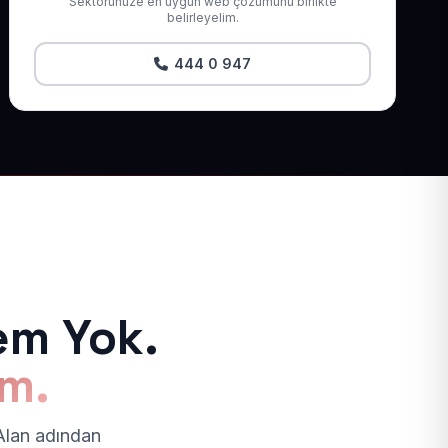
Sektörünüze en uygun web çözümünü birlikte
belirleyelim.
444 0 947
em Yok.
ım.
 Alan adından