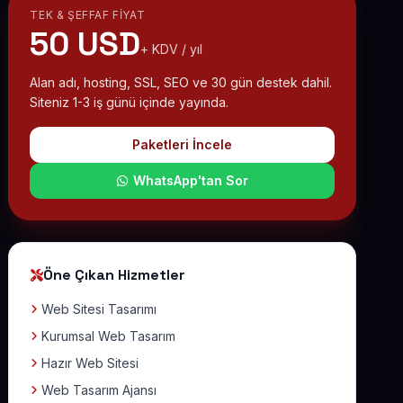
TEK & ŞEFFAF FIYAT
50 USD
+ KDV / yıl
Alan adı, hosting, SSL, SEO ve 30 gün destek dahil.
Siteniz 1-3 iş günü içinde yayında.
Paketleri İncele
WhatsApp'tan Sor
Öne Çıkan Hizmetler
Web Sitesi Tasarımı
Kurumsal Web Tasarım
Hazır Web Sitesi
Web Tasarım Ajansı