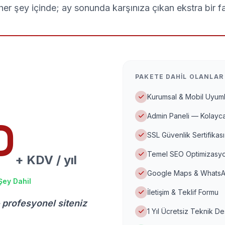
er şey içinde; ay sonunda karşınıza çıkan ekstra bir f
PAKETE DAHIL OLANLAR
Kurumsal & Mobil Uyuml
Admin Paneli — Kolayca
D
SSL Güvenlik Sertifikası
Temel SEO Optimizasyo
+ KDV / yıl
Google Maps & WhatsA
Şey Dahil
İletişim & Teklif Formu
 profesyonel siteniz
1 Yıl Ücretsiz Teknik D