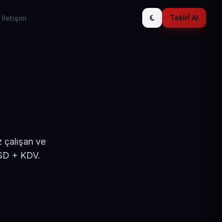
Teklif Al
İletişim
z çalışan ve
USD + KDV.