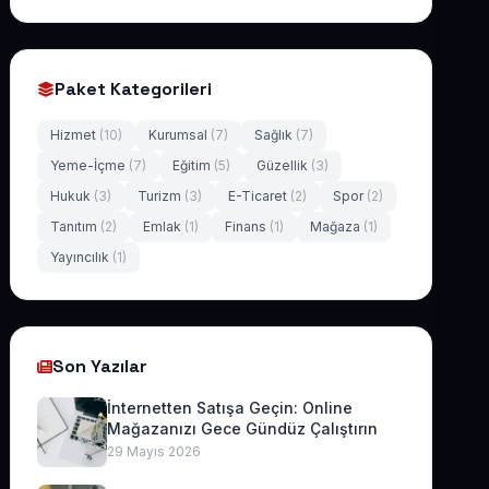
Paket Kategorileri
Hizmet
(10)
Kurumsal
(7)
Sağlık
(7)
Yeme-İçme
(7)
Eğitim
(5)
Güzellik
(3)
Hukuk
(3)
Turizm
(3)
E-Ticaret
(2)
Spor
(2)
Tanıtım
(2)
Emlak
(1)
Finans
(1)
Mağaza
(1)
Yayıncılık
(1)
Son Yazılar
İnternetten Satışa Geçin: Online
Mağazanızı Gece Gündüz Çalıştırın
29 Mayıs 2026