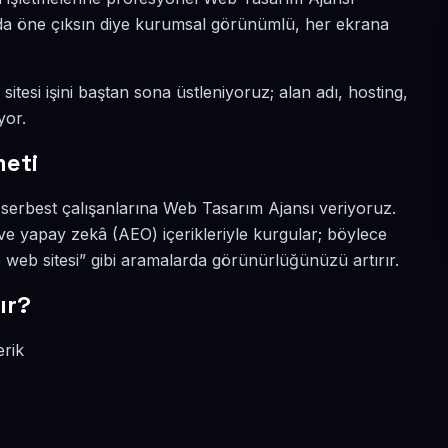
nyada öne çıksın diye kurumsal görünümlü, her ekrana
itesi işini baştan sona üstleniyoruz; alan adı, hosting,
yor.
meti
e serbest çalışanlarına Web Tasarım Ajansı veriyoruz.
ve yapay zekâ (AEO) içerikleriyle kurgular; böylece
web sitesi” gibi aramalarda görünürlüğünüzü artırır.
ır?
erik