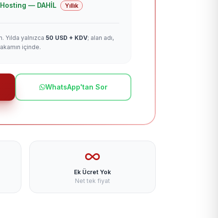
 + Hosting — DAHİL
Yıllık
m. Yılda yalnızca
50 USD + KDV
; alan adı,
rakamın içinde.
WhatsApp'tan Sor
Ek Ücret Yok
Net tek fiyat