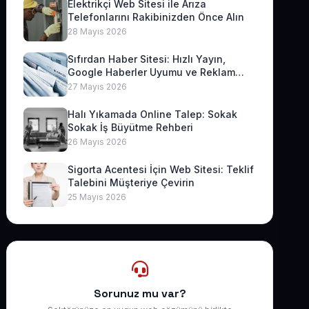
Elektrikçi Web Sitesi ile Arıza
Telefonlarını Rakibinizden Önce Alın
28 Mayıs 2026
Sıfırdan Haber Sitesi: Hızlı Yayın,
Google Haberler Uyumu ve Reklam
Geliri
27 Mayıs 2026
Halı Yıkamada Online Talep: Sokak
Sokak İş Büyütme Rehberi
26 Mayıs 2026
Sigorta Acentesi İçin Web Sitesi: Teklif
Talebini Müşteriye Çevirin
25 Mayıs 2026
Sorunuz mu var?