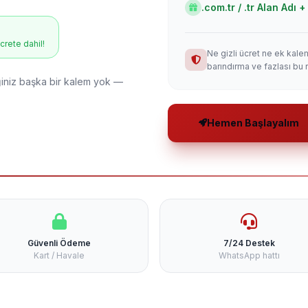
.com.tr / .tr Alan Adı
ücrete dahil!
Ne gizli ücret ne ek kale
barındırma ve fazlası bu 
niz başka bir kalem yok —
Hemen Başlayalım
Güvenli Ödeme
7/24 Destek
Kart / Havale
WhatsApp hattı