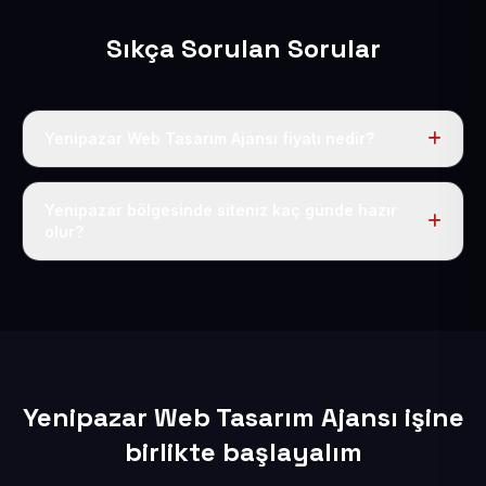
Sıkça Sorulan Sorular
Yenipazar Web Tasarım Ajansı fiyatı nedir?
Tek fiyat uygulanır: yıllık 50 USD + KDV. Bu bedele alan
adı, hosting, SSL ve temel SEO da dahildir.
Yenipazar bölgesinde siteniz kaç günde hazır
olur?
İçerikleriniz elimize geçtikten sonra siteniz 1-3 iş günü
içerisinde yayına alınır.
Yenipazar Web Tasarım Ajansı işine
birlikte başlayalım