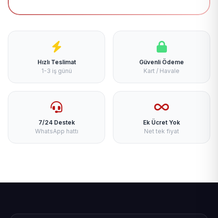
Hızlı Teslimat
Güvenli Ödeme
1-3 iş günü
Kart / Havale
7/24 Destek
Ek Ücret Yok
WhatsApp hattı
Net tek fiyat