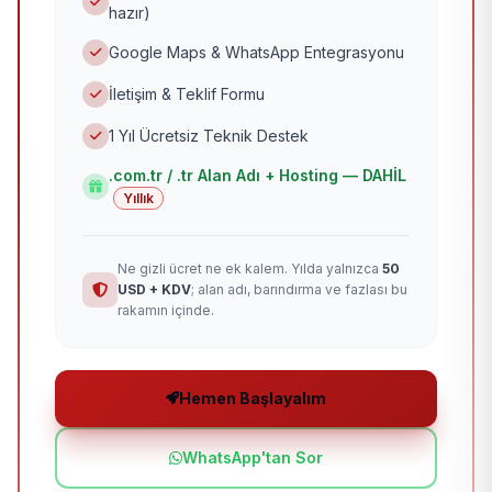
hazır)
Google Maps & WhatsApp Entegrasyonu
İletişim & Teklif Formu
1 Yıl Ücretsiz Teknik Destek
.com.tr / .tr Alan Adı + Hosting — DAHİL
Yıllık
Ne gizli ücret ne ek kalem. Yılda yalnızca
50
USD + KDV
; alan adı, barındırma ve fazlası bu
rakamın içinde.
Hemen Başlayalım
WhatsApp'tan Sor