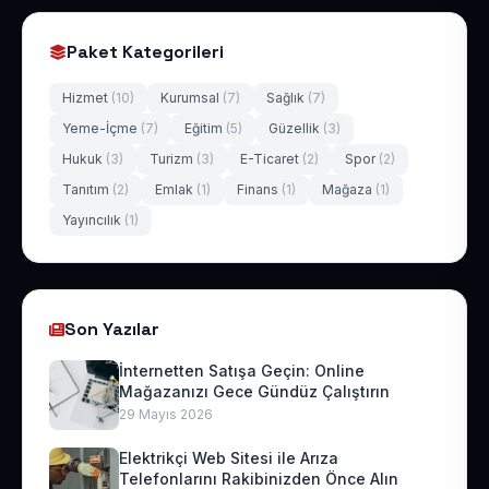
Paket Kategorileri
Hizmet
(10)
Kurumsal
(7)
Sağlık
(7)
Yeme-İçme
(7)
Eğitim
(5)
Güzellik
(3)
Hukuk
(3)
Turizm
(3)
E-Ticaret
(2)
Spor
(2)
Tanıtım
(2)
Emlak
(1)
Finans
(1)
Mağaza
(1)
Yayıncılık
(1)
Son Yazılar
İnternetten Satışa Geçin: Online
Mağazanızı Gece Gündüz Çalıştırın
29 Mayıs 2026
Elektrikçi Web Sitesi ile Arıza
Telefonlarını Rakibinizden Önce Alın