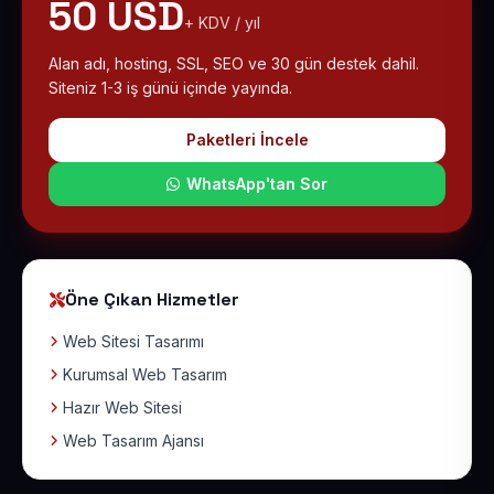
50 USD
+ KDV / yıl
Alan adı, hosting, SSL, SEO ve 30 gün destek dahil.
Siteniz 1-3 iş günü içinde yayında.
Paketleri İncele
WhatsApp'tan Sor
Öne Çıkan Hizmetler
Web Sitesi Tasarımı
Kurumsal Web Tasarım
Hazır Web Sitesi
Web Tasarım Ajansı