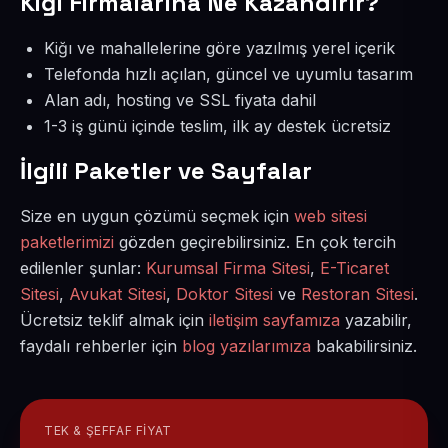
Kiğı Firmalarına Ne Kazandırır?
Kiğı ve mahallelerine göre yazılmış yerel içerik
Telefonda hızlı açılan, güncel ve uyumlu tasarım
Alan adı, hosting ve SSL fiyata dahil
1-3 iş günü içinde teslim, ilk ay destek ücretsiz
İlgili Paketler ve Sayfalar
Size en uygun çözümü seçmek için
web sitesi
paketlerimizi
gözden geçirebilirsiniz. En çok tercih
edilenler şunlar:
Kurumsal Firma Sitesi
,
E-Ticaret
Sitesi
,
Avukat Sitesi
,
Doktor Sitesi
ve
Restoran Sitesi
.
Ücretsiz teklif almak için
iletişim sayfamıza
yazabilir,
faydalı rehberler için
blog yazılarımıza
bakabilirsiniz.
TEK & ŞEFFAF FIYAT