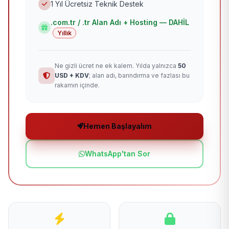
1 Yıl Ücretsiz Teknik Destek
.com.tr / .tr Alan Adı + Hosting — DAHİL
Yıllık
Ne gizli ücret ne ek kalem. Yılda yalnızca
50
USD + KDV
; alan adı, barındırma ve fazlası bu
rakamın içinde.
Hemen Başlayalım
WhatsApp'tan Sor