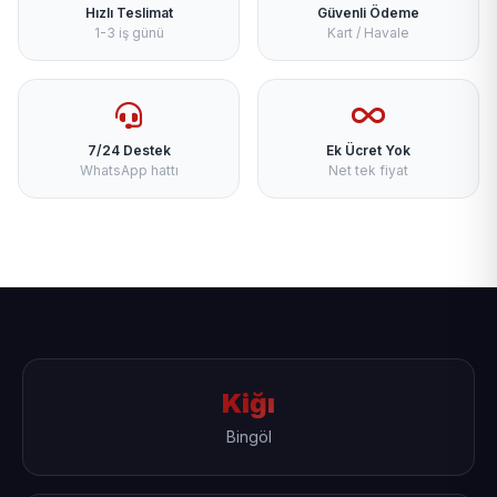
Hızlı Teslimat
Güvenli Ödeme
1-3 iş günü
Kart / Havale
7/24 Destek
Ek Ücret Yok
WhatsApp hattı
Net tek fiyat
Kiğı
Bingöl