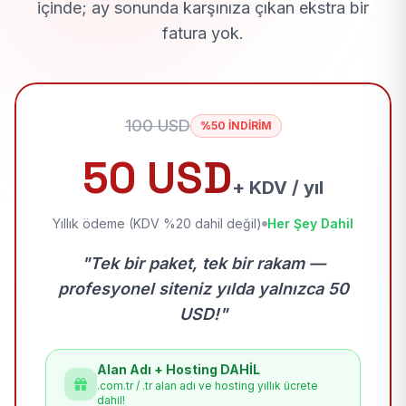
içinde; ay sonunda karşınıza çıkan ekstra bir
fatura yok.
100 USD
%50 İNDİRİM
50 USD
+ KDV / yıl
Yıllık ödeme (KDV %20 dahil değil)
Her Şey Dahil
"Tek bir paket, tek bir rakam —
profesyonel siteniz yılda yalnızca 50
USD!"
Alan Adı + Hosting DAHİL
.com.tr / .tr alan adı ve hosting yıllık ücrete
dahil!