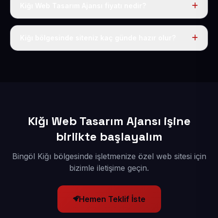
Kiğı Web Tasarım Ajansı fiyatı nedir?
Tek fiyat uygulanır: yıllık 50 USD + KDV. Bu bedele alan
adı, hosting, SSL ve temel SEO da dahildir.
Kiğı bölgesinde siteniz kaç günde hazır olur?
İçerikleriniz elimize geçtikten sonra siteniz 1-3 iş günü
içerisinde yayına alınır.
Kiğı Web Tasarım Ajansı işine
birlikte başlayalım
Bingöl Kiğı bölgesinde işletmenize özel web sitesi için
bizimle iletişime geçin.
Hemen Teklif İste