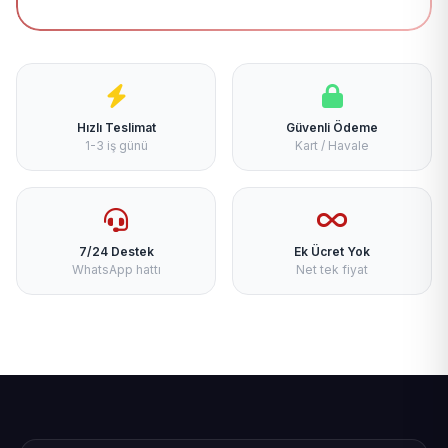
Hızlı Teslimat
Güvenli Ödeme
1-3 iş günü
Kart / Havale
7/24 Destek
Ek Ücret Yok
WhatsApp hattı
Net tek fiyat