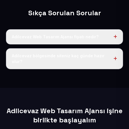
Sıkça Sorulan Sorular
Adilcevaz Web Tasarım Ajansı fiyatı nedir?
Tek fiyat uygulanır: yıllık 50 USD + KDV. Bu bedele alan
adı, hosting, SSL ve temel SEO da dahildir.
Adilcevaz bölgesinde siteniz kaç günde hazır
olur?
İçerikleriniz elimize geçtikten sonra siteniz 1-3 iş günü
içerisinde yayına alınır.
Adilcevaz Web Tasarım Ajansı işine
birlikte başlayalım