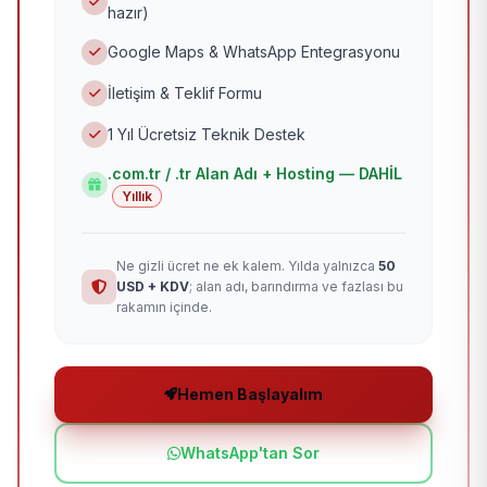
hazır)
Google Maps & WhatsApp Entegrasyonu
İletişim & Teklif Formu
1 Yıl Ücretsiz Teknik Destek
.com.tr / .tr Alan Adı + Hosting — DAHİL
Yıllık
Ne gizli ücret ne ek kalem. Yılda yalnızca
50
USD + KDV
; alan adı, barındırma ve fazlası bu
rakamın içinde.
Hemen Başlayalım
WhatsApp'tan Sor