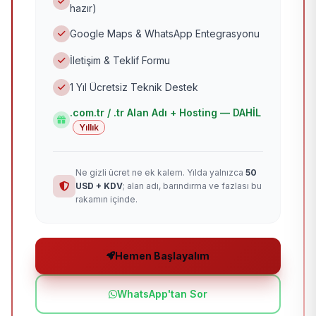
hazır)
Google Maps & WhatsApp Entegrasyonu
İletişim & Teklif Formu
1 Yıl Ücretsiz Teknik Destek
.com.tr / .tr Alan Adı + Hosting — DAHİL
Yıllık
Ne gizli ücret ne ek kalem. Yılda yalnızca
50
USD + KDV
; alan adı, barındırma ve fazlası bu
rakamın içinde.
Hemen Başlayalım
WhatsApp'tan Sor