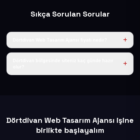
Sıkça Sorulan Sorular
Dörtdivan Web Tasarım Ajansı fiyatı nedir?
Tek fiyat uygulanır: yıllık 50 USD + KDV. Bu bedele alan
adı, hosting, SSL ve temel SEO da dahildir.
Dörtdivan bölgesinde siteniz kaç günde hazır
olur?
İçerikleriniz elimize geçtikten sonra siteniz 1-3 iş günü
içerisinde yayına alınır.
Dörtdivan Web Tasarım Ajansı işine
birlikte başlayalım