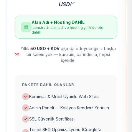
USD!"
Alan Adı + Hosting DAHİL
.com.tr / .tr alan adı ve hosting yıllık ücrete
dahil!
Yıllık
50 USD + KDV
dışında ödeyeceğiniz başka
bir kalem yok — kurulum, barındırma, hepsi
içeride.
PAKETE DAHIL OLANLAR
Kurumsal & Mobil Uyumlu Web Sitesi
Admin Paneli — Kolayca Kendiniz Yönetin
SSL Güvenlik Sertifikası
Temel SEO Optimizasyonu (Google'a