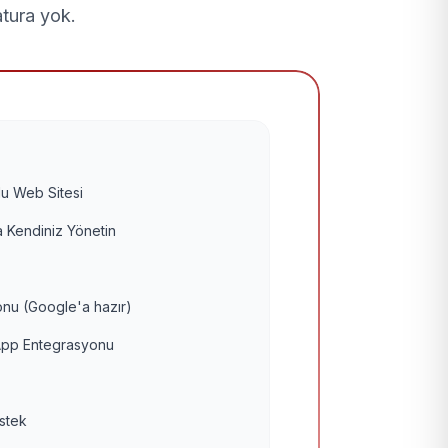
atura yok.
u Web Sitesi
 Kendiniz Yönetin
nu (Google'a hazır)
pp Entegrasyonu
estek