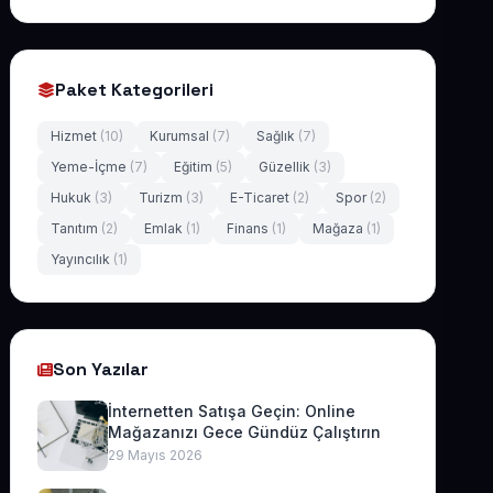
Paket Kategorileri
Hizmet
(10)
Kurumsal
(7)
Sağlık
(7)
Yeme-İçme
(7)
Eğitim
(5)
Güzellik
(3)
Hukuk
(3)
Turizm
(3)
E-Ticaret
(2)
Spor
(2)
Tanıtım
(2)
Emlak
(1)
Finans
(1)
Mağaza
(1)
Yayıncılık
(1)
Son Yazılar
İnternetten Satışa Geçin: Online
Mağazanızı Gece Gündüz Çalıştırın
29 Mayıs 2026