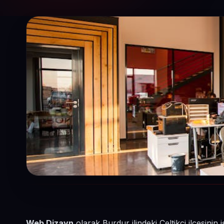
Web Dizayn
olarak Burdur ilindeki Çeltikçi ilçesini