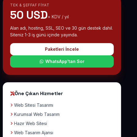
TEK & ŞEFFAF FIYAT
50 USD
+ KDV / yıl
Alan adı, hosting, SSL, SEO ve 30 gün destek dahil.
Siteniz 1-3 iş günü içinde yayında.
Paketleri İncele
WhatsApp'tan Sor
Öne Çıkan Hizmetler
Web Sitesi Tasarımı
Kurumsal Web Tasarım
Hazır Web Sitesi
Web Tasarım Ajansı