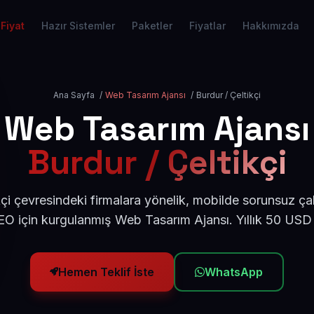
Fiyat
Hazır Sistemler
Paketler
Fiyatlar
Hakkımızda
Ana Sayfa
/
Web Tasarım Ajansı
/
Burdur / Çeltikçi
Web Tasarım Ajansı
Burdur / Çeltikçi
çi çevresindeki firmalara yönelik, mobilde sorunsuz ça
O için kurgulanmış Web Tasarım Ajansı. Yıllık 50 USD
Hemen Teklif İste
WhatsApp