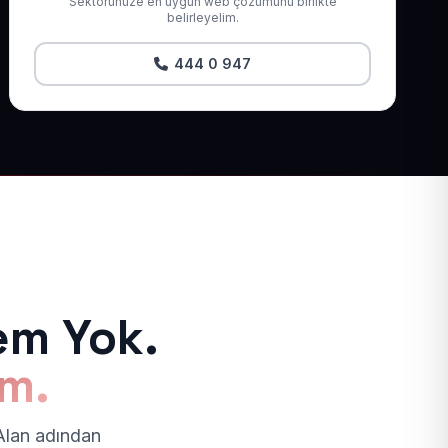
Sektörünüze en uygun web çözümünü birlikte
belirleyelim.
444 0 947
em Yok.
ım.
 Alan adından