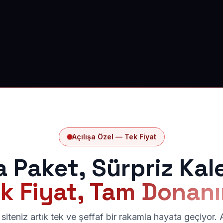
Açılışa Özel — Tek Fiyat
a Paket, Sürpriz Kal
k Fiyat, Tam Donan
siteniz artık tek ve şeffaf bir rakamla hayata geçiyor.