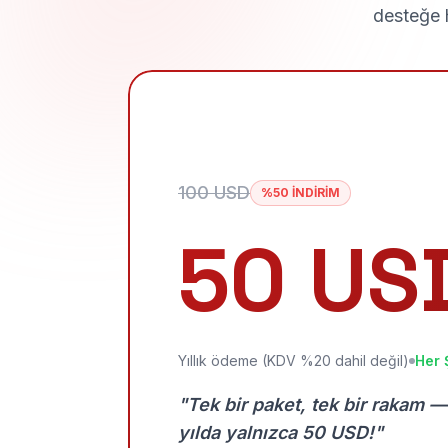
desteğe h
100 USD
%50 İNDİRİM
50 US
Yıllık ödeme (KDV %20 dahil değil)
Her 
"Tek bir paket, tek bir rakam —
yılda yalnızca 50 USD!"