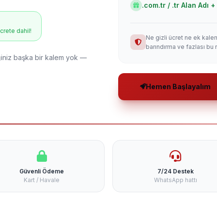
.com.tr / .tr Alan Adı
ücrete dahil!
Ne gizli ücret ne ek kale
barındırma ve fazlası bu 
niz başka bir kalem yok —
Hemen Başlayalım
Güvenli Ödeme
7/24 Destek
Kart / Havale
WhatsApp hattı