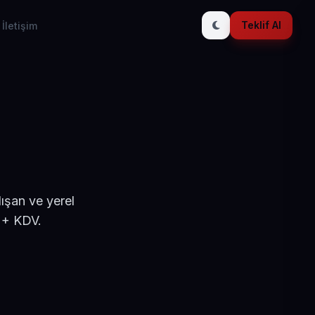
Teklif Al
İletişim
lışan ve yerel
 + KDV.