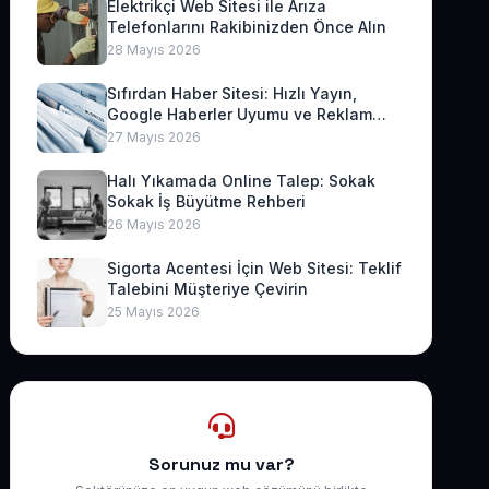
Elektrikçi Web Sitesi ile Arıza
Telefonlarını Rakibinizden Önce Alın
28 Mayıs 2026
Sıfırdan Haber Sitesi: Hızlı Yayın,
Google Haberler Uyumu ve Reklam
Geliri
27 Mayıs 2026
Halı Yıkamada Online Talep: Sokak
Sokak İş Büyütme Rehberi
26 Mayıs 2026
Sigorta Acentesi İçin Web Sitesi: Teklif
Talebini Müşteriye Çevirin
25 Mayıs 2026
Sorunuz mu var?