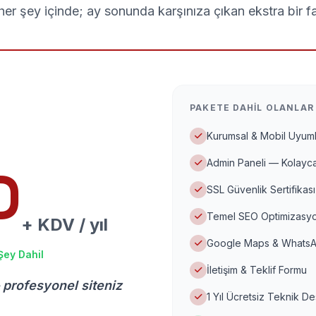
er şey içinde; ay sonunda karşınıza çıkan ekstra bir f
PAKETE DAHIL OLANLAR
Kurumsal & Mobil Uyuml
Admin Paneli — Kolayca
D
SSL Güvenlik Sertifikası
Temel SEO Optimizasyo
+ KDV / yıl
Google Maps & WhatsA
Şey Dahil
İletişim & Teklif Formu
 profesyonel siteniz
1 Yıl Ücretsiz Teknik D