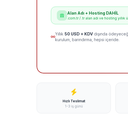
Alan Adı + Hosting DAHİL
.com.tr / .tr alan adı ve hosting yıllık 
Yıllık
50 USD + KDV
dışında ödeyeceği
kurulum, barındırma, hepsi içeride.
Hızlı Teslimat
1-3 iş günü