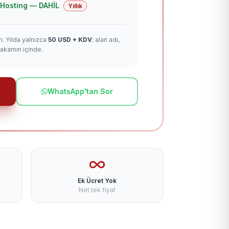
 + Hosting — DAHİL
Yıllık
m. Yılda yalnızca
50 USD + KDV
; alan adı,
rakamın içinde.
WhatsApp'tan Sor
Ek Ücret Yok
Net tek fiyat