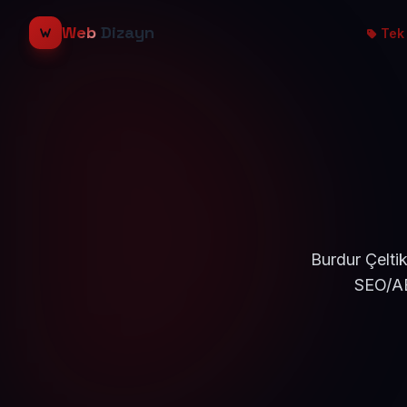
Web
Dizayn
Tek 
Burdur Çeltik
SEO/AE