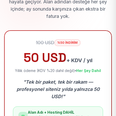
hayata geçiyor. Alan adından desteğe her şey
içinde; ay sonunda karşınıza çıkan ekstra bir
fatura yok.
100 USD
%50 İNDİRİM
50 USD
+ KDV / yıl
Yıllık ödeme (KDV %20 dahil değil)
Her Şey Dahil
"Tek bir paket, tek bir rakam —
profesyonel siteniz yılda yalnızca 50
USD!"
Alan Adı + Hosting DAHİL