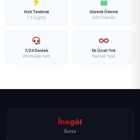
Hızlı Teslimat
Güvenli Ödeme
1-3 iş günü
Kart / Havale
7/24 Destek
Ek Ücret Yok
WhatsApp hattı
Net tek fiyat
İnegöl
Bursa