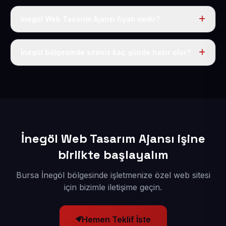
İnegöl Web Tasarım Ajansı fiyatı nedir?
Tek fiyat uygulanır: yıllık 50 USD + KDV. Bu bedele alan
adı, hosting, SSL ve temel SEO da dahildir.
İnegöl bölgesinde siteniz kaç günde hazır olur?
İçerikleriniz elimize geçtikten sonra siteniz 1-3 iş günü
içerisinde yayına alınır.
İnegöl Web Tasarım Ajansı işine
birlikte başlayalım
Bursa İnegöl bölgesinde işletmenize özel web sitesi
için bizimle iletişime geçin.
Hemen Teklif İste