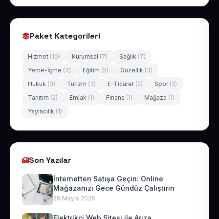
Paket Kategorileri
Hizmet
(10)
Kurumsal
(7)
Sağlık
(7)
Yeme-İçme
(7)
Eğitim
(5)
Güzellik
(3)
Hukuk
(3)
Turizm
(3)
E-Ticaret
(2)
Spor
(2)
Tanıtım
(2)
Emlak
(1)
Finans
(1)
Mağaza
(1)
Yayıncılık
(1)
Son Yazılar
İnternetten Satışa Geçin: Online
Mağazanızı Gece Gündüz Çalıştırın
29 Mayıs 2026
Elektrikçi Web Sitesi ile Arıza