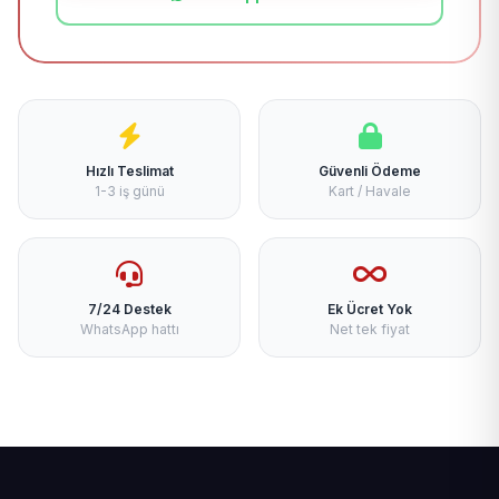
Hızlı Teslimat
Güvenli Ödeme
1-3 iş günü
Kart / Havale
7/24 Destek
Ek Ücret Yok
WhatsApp hattı
Net tek fiyat