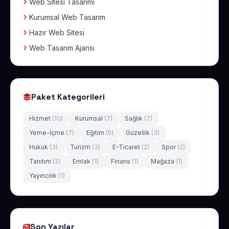
Web Sitesi Tasarımı
Kurumsal Web Tasarım
Hazır Web Sitesi
Web Tasarım Ajansı
Paket Kategorileri
Hizmet
(10)
Kurumsal
(7)
Sağlık
(7)
Yeme-İçme
(7)
Eğitim
(5)
Güzellik
(3)
Hukuk
(3)
Turizm
(3)
E-Ticaret
(2)
Spor
(2)
Tanıtım
(2)
Emlak
(1)
Finans
(1)
Mağaza
(1)
Yayıncılık
(1)
Son Yazılar