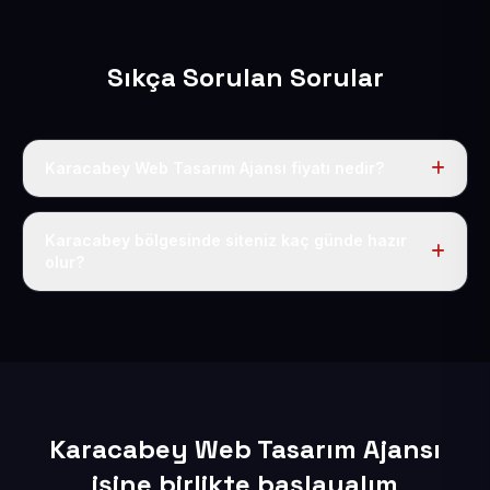
Sıkça Sorulan Sorular
Karacabey Web Tasarım Ajansı fiyatı nedir?
Tek fiyat uygulanır: yıllık 50 USD + KDV. Bu bedele alan
adı, hosting, SSL ve temel SEO da dahildir.
Karacabey bölgesinde siteniz kaç günde hazır
olur?
İçerikleriniz elimize geçtikten sonra siteniz 1-3 iş günü
içerisinde yayına alınır.
Karacabey Web Tasarım Ajansı
işine birlikte başlayalım