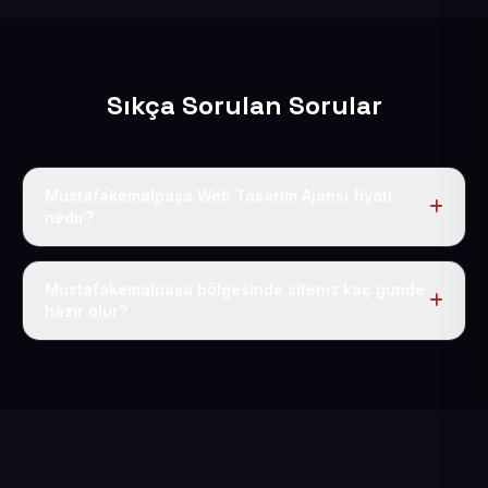
Sıkça Sorulan Sorular
Mustafakemalpaşa Web Tasarım Ajansı fiyatı
nedir?
Tek fiyat uygulanır: yıllık 50 USD + KDV. Bu bedele alan
adı, hosting, SSL ve temel SEO da dahildir.
Mustafakemalpaşa bölgesinde siteniz kaç günde
hazır olur?
İçerikleriniz elimize geçtikten sonra siteniz 1-3 iş günü
içerisinde yayına alınır.