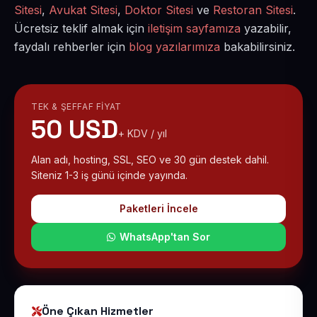
Sitesi
,
Avukat Sitesi
,
Doktor Sitesi
ve
Restoran Sitesi
.
Ücretsiz teklif almak için
iletişim sayfamıza
yazabilir,
faydalı rehberler için
blog yazılarımıza
bakabilirsiniz.
TEK & ŞEFFAF FIYAT
50 USD
+ KDV / yıl
Alan adı, hosting, SSL, SEO ve 30 gün destek dahil.
Siteniz 1-3 iş günü içinde yayında.
Paketleri İncele
WhatsApp'tan Sor
Öne Çıkan Hizmetler