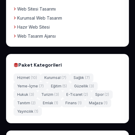
Web Sitesi Tasarımı
Kurumsal Web Tasarım
Hazır Web Sitesi
Web Tasarım Ajansı
Paket Kategorileri
Hizmet
(10)
Kurumsal
(7)
Sağlık
(7)
Yeme-İçme
(7)
Eğitim
(5)
Güzellik
(3)
Hukuk
(3)
Turizm
(3)
E-Ticaret
(2)
Spor
(2)
Tanıtım
(2)
Emlak
(1)
Finans
(1)
Mağaza
(1)
Yayıncılık
(1)