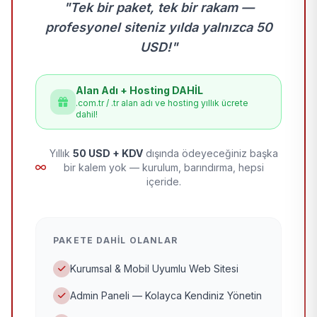
"Tek bir paket, tek bir rakam —
profesyonel siteniz yılda yalnızca 50
USD!"
Alan Adı + Hosting DAHİL
.com.tr / .tr alan adı ve hosting yıllık ücrete
dahil!
Yıllık
50 USD + KDV
dışında ödeyeceğiniz başka
bir kalem yok — kurulum, barındırma, hepsi
içeride.
PAKETE DAHIL OLANLAR
Kurumsal & Mobil Uyumlu Web Sitesi
Admin Paneli — Kolayca Kendiniz Yönetin