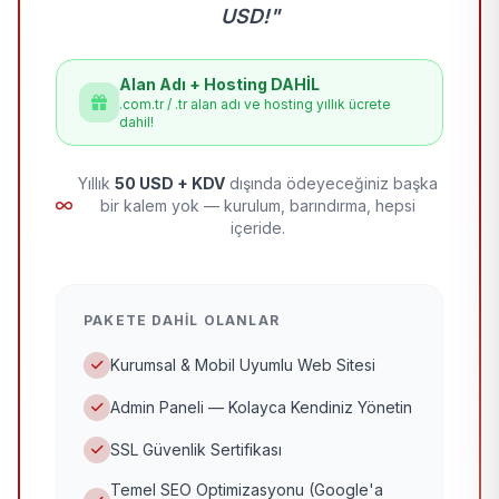
USD!"
Alan Adı + Hosting DAHİL
.com.tr / .tr alan adı ve hosting yıllık ücrete
dahil!
Yıllık
50 USD + KDV
dışında ödeyeceğiniz başka
bir kalem yok — kurulum, barındırma, hepsi
içeride.
PAKETE DAHIL OLANLAR
Kurumsal & Mobil Uyumlu Web Sitesi
Admin Paneli — Kolayca Kendiniz Yönetin
SSL Güvenlik Sertifikası
Temel SEO Optimizasyonu (Google'a