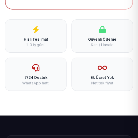
Hızlı Teslimat
Güvenli Ödeme
1-3 iş günü
Kart / Havale
7/24 Destek
Ek Ücret Yok
WhatsApp hattı
Net tek fiyat