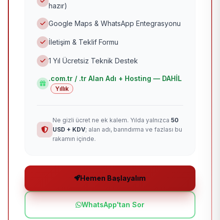
hazır)
Google Maps & WhatsApp Entegrasyonu
İletişim & Teklif Formu
1 Yıl Ücretsiz Teknik Destek
.com.tr / .tr Alan Adı + Hosting — DAHİL
Yıllık
Ne gizli ücret ne ek kalem. Yılda yalnızca
50
USD + KDV
; alan adı, barındırma ve fazlası bu
rakamın içinde.
Hemen Başlayalım
WhatsApp'tan Sor