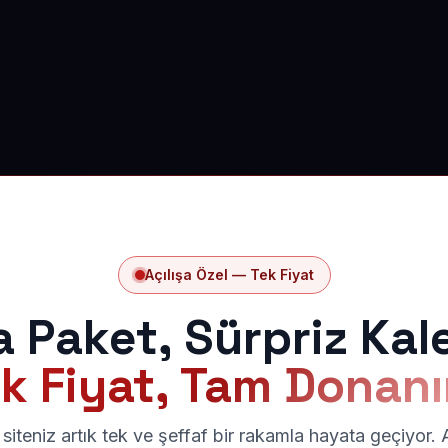
Açılışa Özel — Tek Fiyat
a Paket, Sürpriz Kal
k Fiyat, Tam Donan
siteniz artık tek ve şeffaf bir rakamla hayata geçiyor.