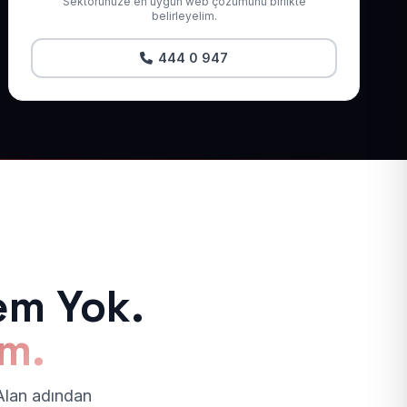
Sektörünüze en uygun web çözümünü birlikte
belirleyelim.
444 0 947
em Yok.
ım.
 Alan adından