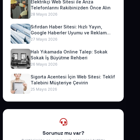
Elektrikçi Web Sitesi ile Arıza
Telefonlarını Rakibinizden Önce Alın
28 Mayıs 2026
Sıfırdan Haber Sitesi: Hızlı Yayın,
Google Haberler Uyumu ve Reklam
Geliri
27 Mayıs 2026
Halı Yıkamada Online Talep: Sokak
Sokak İş Büyütme Rehberi
26 Mayıs 2026
Sigorta Acentesi İçin Web Sitesi: Teklif
Talebini Müşteriye Çevirin
25 Mayıs 2026
Sorunuz mu var?