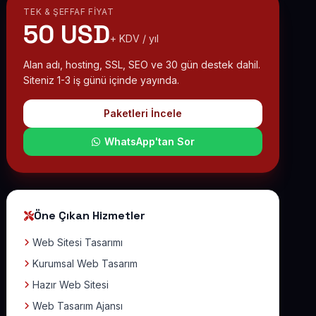
TEK & ŞEFFAF FIYAT
50 USD
+ KDV / yıl
Alan adı, hosting, SSL, SEO ve 30 gün destek dahil.
Siteniz 1-3 iş günü içinde yayında.
Paketleri İncele
WhatsApp'tan Sor
Öne Çıkan Hizmetler
Web Sitesi Tasarımı
Kurumsal Web Tasarım
Hazır Web Sitesi
Web Tasarım Ajansı