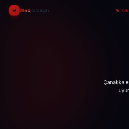
Web
Dizayn
Tek 
Çanakkale 
uyum