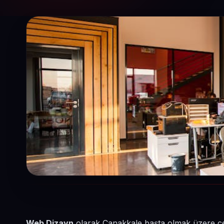
Web Dizayn
olarak Çanakkale başta olmak üzere çev