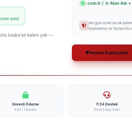
.com.tr / .tr Alan Adı
ücrete dahil!
Ne gizli ücret ne ek kale
barındırma ve fazlası bu 
niz başka bir kalem yok —
Hemen Başlayalım
Güvenli Ödeme
7/24 Destek
Kart / Havale
WhatsApp hattı