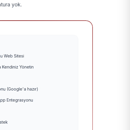
atura yok.
u Web Sitesi
 Kendiniz Yönetin
nu (Google'a hazır)
pp Entegrasyonu
estek