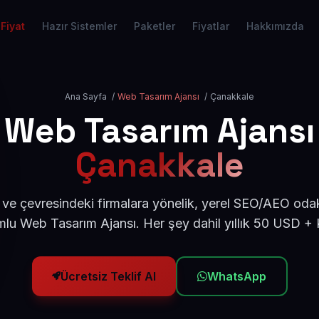
Fiyat
Hazır Sistemler
Paketler
Fiyatlar
Hakkımızda
Ana Sayfa
/
Web Tasarım Ajansı
/
Çanakkale
Web Tasarım Ajansı
Çanakkale
ve çevresindeki firmalara yönelik, yerel SEO/AEO odak
lu Web Tasarım Ajansı. Her şey dahil yıllık 50 USD +
Ücretsiz Teklif Al
WhatsApp