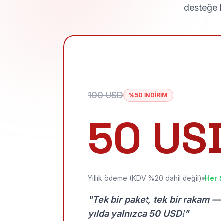
desteğe h
100 USD
%50 İNDİRİM
50 US
Yıllık ödeme (KDV %20 dahil değil)
Her 
"Tek bir paket, tek bir rakam —
yılda yalnızca 50 USD!"