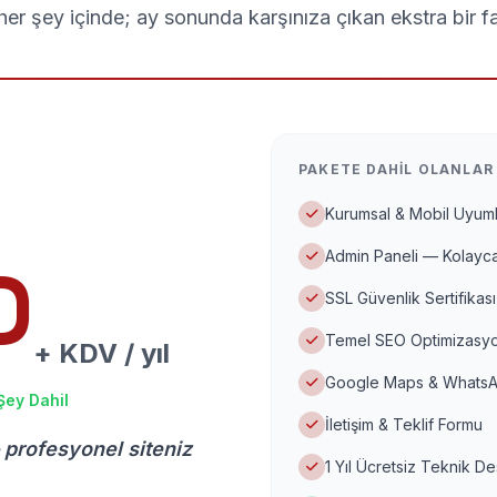
er şey içinde; ay sonunda karşınıza çıkan ekstra bir f
PAKETE DAHIL OLANLAR
Kurumsal & Mobil Uyuml
Admin Paneli — Kolayca
D
SSL Güvenlik Sertifikası
Temel SEO Optimizasyo
+ KDV / yıl
Google Maps & WhatsA
Şey Dahil
İletişim & Teklif Formu
 profesyonel siteniz
1 Yıl Ücretsiz Teknik D