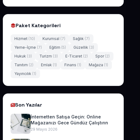
Paket Kategorileri
Hizmet
(10)
Kurumsal
(7)
Sağlık
(7)
Yeme-İçme
(7)
Eğitim
(5)
Güzellik
(3)
Hukuk
(3)
Turizm
(3)
E-Ticaret
(2)
Spor
(2)
Tanıtım
(2)
Emlak
(1)
Finans
(1)
Mağaza
(1)
Yayıncılık
(1)
Son Yazılar
İnternetten Satışa Geçin: Online
Mağazanızı Gece Gündüz Çalıştırın
29 Mayıs 2026