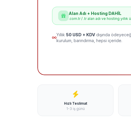
Alan Adı + Hosting DAHİL
.com.tr / .tr alan adı ve hosting yıllık 
Yıllık
50 USD + KDV
dışında ödeyeceği
kurulum, barındırma, hepsi içeride.
Hızlı Teslimat
1-3 iş günü