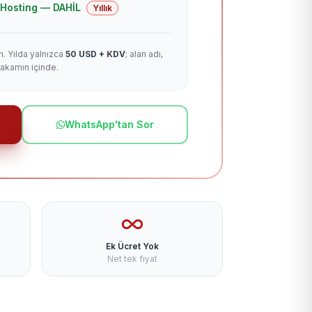
 + Hosting — DAHİL
Yıllık
m. Yılda yalnızca
50 USD + KDV
; alan adı,
rakamın içinde.
WhatsApp'tan Sor
Ek Ücret Yok
Net tek fiyat