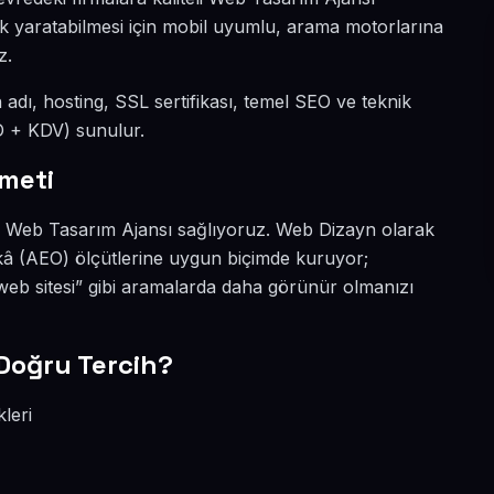
ark yaratabilmesi için mobil uyumlu, arama motorlarına
z.
n adı, hosting, SSL sertifikası, temel SEO ve teknik
SD + KDV) sunulur.
meti
kli Web Tasarım Ajansı sağlıyoruz. Web Dizayn olarak
kâ (AEO) ölçütlerine uygun biçimde kuruyor;
eb sitesi” gibi aramalarda daha görünür olmanızı
Doğru Tercih?
leri