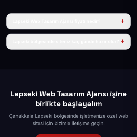
Lapseki Web Tasarım Ajansı fiyatı nedir?
Tek fiyat uygulanır: yıllık 50 USD + KDV. Bu bedele alan
adı, hosting, SSL ve temel SEO da dahildir.
Lapseki bölgesinde siteniz kaç günde hazır olur?
İçerikleriniz elimize geçtikten sonra siteniz 1-3 iş günü
içerisinde yayına alınır.
Lapseki Web Tasarım Ajansı işine
birlikte başlayalım
Çanakkale Lapseki bölgesinde işletmenize özel web
sitesi için bizimle iletişime geçin.