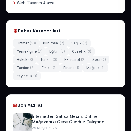
Web Tasarım Ajansı
Paket Kategorileri
Hizmet
(10)
Kurumsal
(7)
Sağlık
(7)
Yeme-İçme
(7)
Eğitim
(5)
Güzellik
(3)
Hukuk
(3)
Turizm
(3)
E-Ticaret
(2)
Spor
(2)
Tanıtım
(2)
Emlak
(1)
Finans
(1)
Mağaza
(1)
Yayıncılık
(1)
Son Yazılar
İnternetten Satışa Geçin: Online
Mağazanızı Gece Gündüz Çalıştırın
29 Mayıs 2026