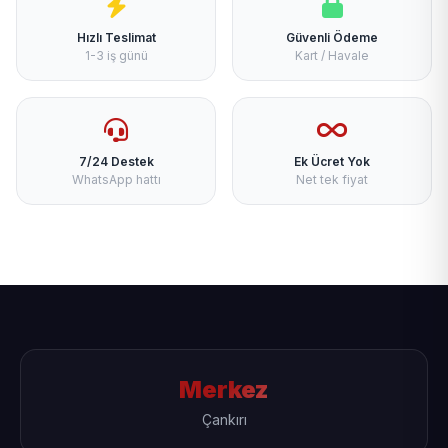
Hızlı Teslimat
Güvenli Ödeme
1-3 iş günü
Kart / Havale
7/24 Destek
Ek Ücret Yok
WhatsApp hattı
Net tek fiyat
Merkez
Çankırı