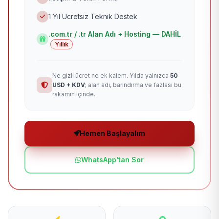
1 Yıl Ücretsiz Teknik Destek
.com.tr / .tr Alan Adı + Hosting — DAHİL
Yıllık
Ne gizli ücret ne ek kalem. Yılda yalnızca
50
USD + KDV
; alan adı, barındırma ve fazlası bu
rakamın içinde.
Hemen Başlayalım
WhatsApp'tan Sor