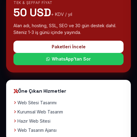
TEK & ŞEFFAF FIYAT
50 USD
+ KDV / yıl
Alan adı, hosting, SSL, SEO ve 30 gün destek dahil.
Siteniz 1-3 iş günü içinde yayında.
Paketleri İncele
WhatsApp'tan Sor
Öne Çıkan Hizmetler
Web Sitesi Tasarımı
Kurumsal Web Tasarım
Hazır Web Sitesi
Web Tasarım Ajansı