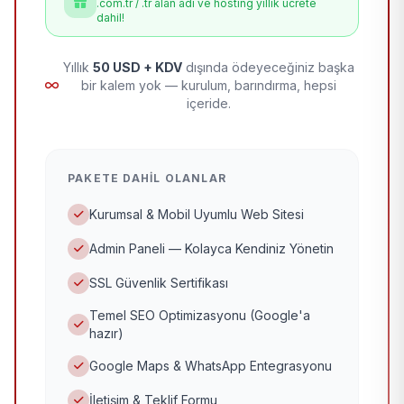
.com.tr / .tr alan adı ve hosting yıllık ücrete
dahil!
Yıllık
50 USD + KDV
dışında ödeyeceğiniz başka
bir kalem yok — kurulum, barındırma, hepsi
içeride.
PAKETE DAHIL OLANLAR
Kurumsal & Mobil Uyumlu Web Sitesi
Admin Paneli — Kolayca Kendiniz Yönetin
SSL Güvenlik Sertifikası
Temel SEO Optimizasyonu (Google'a
hazır)
Google Maps & WhatsApp Entegrasyonu
İletişim & Teklif Formu