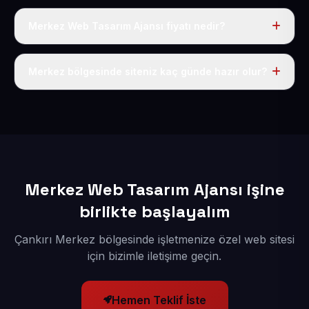
Merkez Web Tasarım Ajansı fiyatı nedir?
Tek fiyat uygulanır: yıllık 50 USD + KDV. Bu bedele alan
adı, hosting, SSL ve temel SEO da dahildir.
Merkez bölgesinde siteniz kaç günde hazır olur?
İçerikleriniz elimize geçtikten sonra siteniz 1-3 iş günü
içerisinde yayına alınır.
Merkez Web Tasarım Ajansı işine
birlikte başlayalım
Çankırı Merkez bölgesinde işletmenize özel web sitesi
için bizimle iletişime geçin.
Hemen Teklif İste