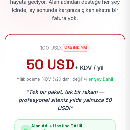
hayata geçiyor. Alan adından desteğe her şey
içinde; ay sonunda karşınıza çıkan ekstra bir
fatura yok.
100 USD
%50 İNDİRİM
50 USD
+ KDV / yıl
Yıllık ödeme (KDV %20 dahil değil)
Her Şey Dahil
"Tek bir paket, tek bir rakam —
profesyonel siteniz yılda yalnızca 50
USD!"
Alan Adı + Hosting DAHİL