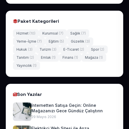
Paket Kategorileri
Hizmet
(10)
Kurumsal
(7)
Sağlık
(7)
Yeme-İçme
(7)
Eğitim
(5)
Güzellik
(3)
Hukuk
(3)
Turizm
(3)
E-Ticaret
(2)
Spor
(2)
Tanıtım
(2)
Emlak
(1)
Finans
(1)
Mağaza
(1)
Yayıncılık
(1)
Son Yazılar
İnternetten Satışa Geçin: Online
Mağazanızı Gece Gündüz Çalıştırın
29 Mayıs 2026
Elektrikçi Web Sitesi ile Arıza