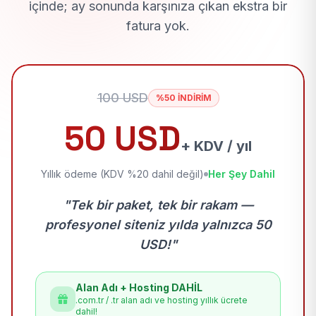
içinde; ay sonunda karşınıza çıkan ekstra bir
fatura yok.
100 USD
%50 İNDİRİM
50 USD
+ KDV / yıl
Yıllık ödeme (KDV %20 dahil değil)
Her Şey Dahil
"Tek bir paket, tek bir rakam —
profesyonel siteniz yılda yalnızca 50
USD!"
Alan Adı + Hosting DAHİL
.com.tr / .tr alan adı ve hosting yıllık ücrete
dahil!