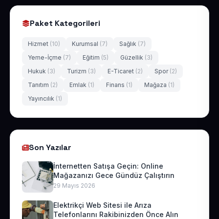
Paket Kategorileri
Hizmet
(10)
Kurumsal
(7)
Sağlık
(7)
Yeme-İçme
(7)
Eğitim
(5)
Güzellik
(3)
Hukuk
(3)
Turizm
(3)
E-Ticaret
(2)
Spor
(2)
Tanıtım
(2)
Emlak
(1)
Finans
(1)
Mağaza
(1)
Yayıncılık
(1)
Son Yazılar
İnternetten Satışa Geçin: Online
Mağazanızı Gece Gündüz Çalıştırın
29 Mayıs 2026
Elektrikçi Web Sitesi ile Arıza
Telefonlarını Rakibinizden Önce Alın