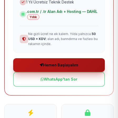
1 Yıl Ücretsiz Teknik Destek
.com.tr / .tr Alan Adı + Hosting — DAHİL
Yıllık
Ne gizli ücret ne ek kalem. Yılda yalnızca
50
USD + KDV
; alan adı, barındırma ve fazlası bu
rakamın içinde.
Hemen Başlayalım
WhatsApp'tan Sor