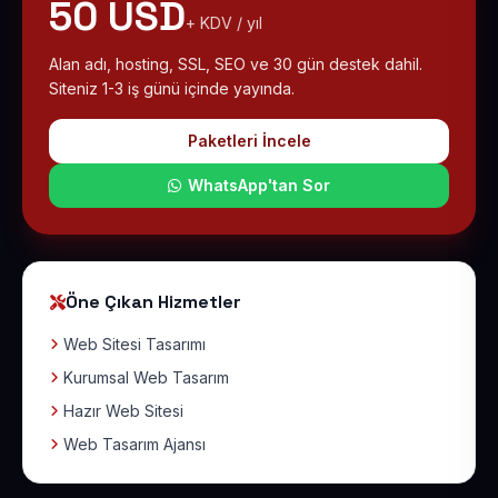
50 USD
+ KDV / yıl
Alan adı, hosting, SSL, SEO ve 30 gün destek dahil.
Siteniz 1-3 iş günü içinde yayında.
Paketleri İncele
WhatsApp'tan Sor
Öne Çıkan Hizmetler
Web Sitesi Tasarımı
Kurumsal Web Tasarım
Hazır Web Sitesi
Web Tasarım Ajansı