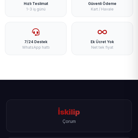
Hızlı Teslimat
Güvenli Ödeme
1-3 iş günü
Kart / Havale
7/24 Destek
Ek Ücret Yok
WhatsApp hattı
Net tek fiyat
İskilip
Çorum