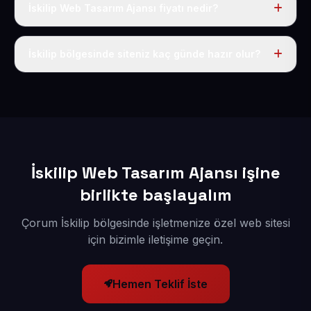
İskilip Web Tasarım Ajansı fiyatı nedir?
Tek fiyat uygulanır: yıllık 50 USD + KDV. Bu bedele alan
adı, hosting, SSL ve temel SEO da dahildir.
İskilip bölgesinde siteniz kaç günde hazır olur?
İçerikleriniz elimize geçtikten sonra siteniz 1-3 iş günü
içerisinde yayına alınır.
İskilip Web Tasarım Ajansı işine
birlikte başlayalım
Çorum İskilip bölgesinde işletmenize özel web sitesi
için bizimle iletişime geçin.
Hemen Teklif İste