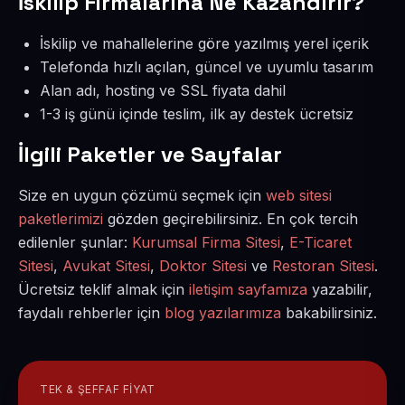
İskilip Firmalarına Ne Kazandırır?
İskilip ve mahallelerine göre yazılmış yerel içerik
Telefonda hızlı açılan, güncel ve uyumlu tasarım
Alan adı, hosting ve SSL fiyata dahil
1-3 iş günü içinde teslim, ilk ay destek ücretsiz
İlgili Paketler ve Sayfalar
Size en uygun çözümü seçmek için
web sitesi
paketlerimizi
gözden geçirebilirsiniz. En çok tercih
edilenler şunlar:
Kurumsal Firma Sitesi
,
E-Ticaret
Sitesi
,
Avukat Sitesi
,
Doktor Sitesi
ve
Restoran Sitesi
.
Ücretsiz teklif almak için
iletişim sayfamıza
yazabilir,
faydalı rehberler için
blog yazılarımıza
bakabilirsiniz.
TEK & ŞEFFAF FIYAT