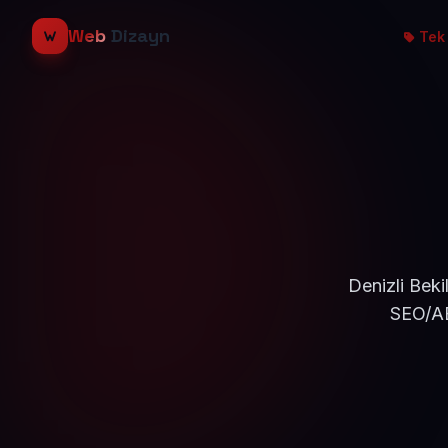
Web
Dizayn
Tek 
Denizli Beki
SEO/AE