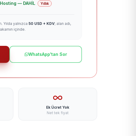
 + Hosting — DAHİL
Yıllık
m. Yılda yalnızca
50 USD + KDV
; alan adı,
rakamın içinde.
WhatsApp'tan Sor
Ek Ücret Yok
Net tek fiyat