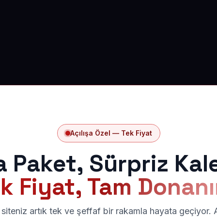
Açılışa Özel — Tek Fiyat
a Paket, Sürpriz Kal
k Fiyat, Tam Donan
siteniz artık tek ve şeffaf bir rakamla hayata geçiyor.