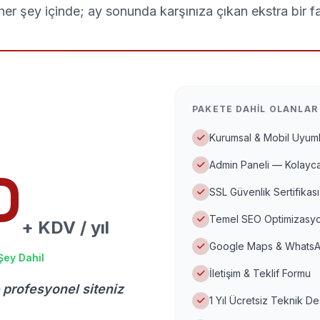
er şey içinde; ay sonunda karşınıza çıkan ekstra bir f
PAKETE DAHIL OLANLAR
Kurumsal & Mobil Uyuml
Admin Paneli — Kolayca
D
SSL Güvenlik Sertifikası
Temel SEO Optimizasyo
+ KDV / yıl
Google Maps & WhatsA
Şey Dahil
İletişim & Teklif Formu
 profesyonel siteniz
1 Yıl Ücretsiz Teknik D