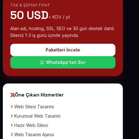
TEK & ŞEFFAF FIYAT
50 USD
+ KDV / yıl
Alan adı, hosting, SSL, SEO ve 30 gün destek dahil.
Siteniz 1-3 iş günü içinde yayında.
Paketleri İncele
WhatsApp'tan Sor
Öne Çıkan Hizmetler
Web Sitesi Tasarımı
Kurumsal Web Tasarım
Hazır Web Sitesi
Web Tasarım Ajansı