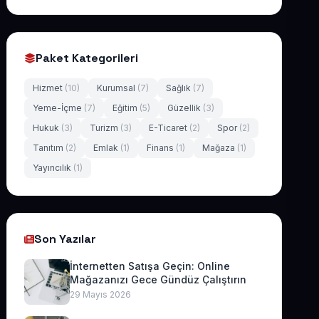
Paket Kategorileri
Hizmet
(10)
Kurumsal
(7)
Sağlık
(7)
Yeme-İçme
(7)
Eğitim
(5)
Güzellik
(3)
Hukuk
(3)
Turizm
(3)
E-Ticaret
(2)
Spor
(2)
Tanıtım
(2)
Emlak
(1)
Finans
(1)
Mağaza
(1)
Yayıncılık
(1)
Son Yazılar
İnternetten Satışa Geçin: Online
Mağazanızı Gece Gündüz Çalıştırın
29 Mayıs 2026