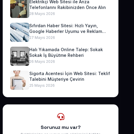
Elektrikçi Web Sitesi ile Arıza
Telefonlarını Rakibinizden Önce Alın
28 Mayıs 2026
Sıfırdan Haber Sitesi: Hızlı Yayın,
Google Haberler Uyumu ve Reklam
Geliri
27 Mayıs 2026
Halı Yıkamada Online Talep: Sokak
Sokak İş Büyütme Rehberi
26 Mayıs 2026
Sigorta Acentesi İçin Web Sitesi: Teklif
Talebini Müşteriye Çevirin
25 Mayıs 2026
Sorunuz mu var?