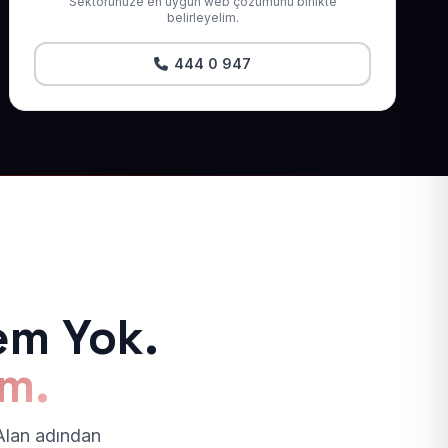
Sektörünüze en uygun web çözümünü birlikte
belirleyelim.
444 0 947
em Yok.
ım.
 Alan adından