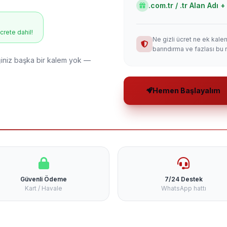
.com.tr / .tr Alan Adı
ücrete dahil!
Ne gizli ücret ne ek kale
barındırma ve fazlası bu 
niz başka bir kalem yok —
Hemen Başlayalım
Güvenli Ödeme
7/24 Destek
Kart / Havale
WhatsApp hattı