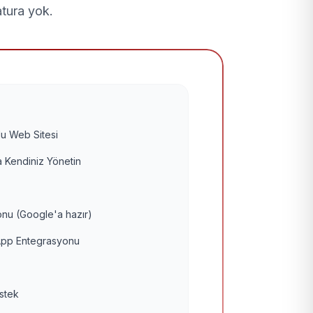
atura yok.
u Web Sitesi
 Kendiniz Yönetin
nu (Google'a hazır)
pp Entegrasyonu
estek