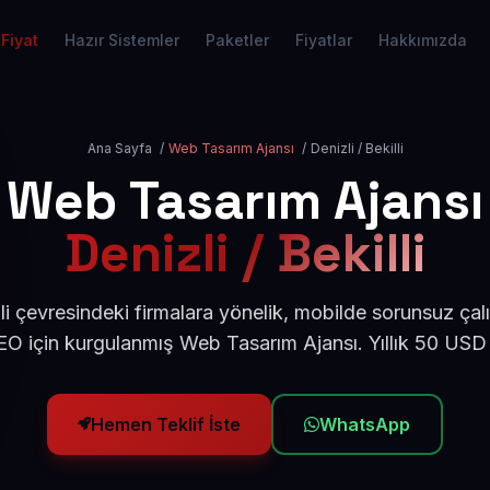
Fiyat
Hazır Sistemler
Paketler
Fiyatlar
Hakkımızda
Ana Sayfa
/
Web Tasarım Ajansı
/
Denizli / Bekilli
Web Tasarım Ajansı
Denizli / Bekilli
lli çevresindeki firmalara yönelik, mobilde sorunsuz çal
O için kurgulanmış Web Tasarım Ajansı. Yıllık 50 USD
Hemen Teklif İste
WhatsApp