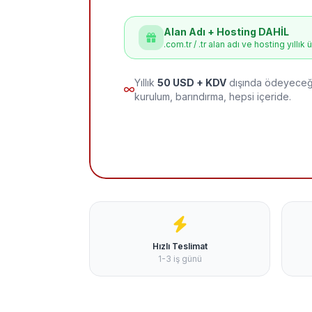
Alan Adı + Hosting DAHİL
.com.tr / .tr alan adı ve hosting yıllık 
Yıllık
50 USD + KDV
dışında ödeyeceği
kurulum, barındırma, hepsi içeride.
Hızlı Teslimat
1-3 iş günü