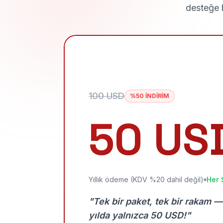
desteğe h
100 USD
%50 İNDİRİM
50 US
Yıllık ödeme (KDV %20 dahil değil)
Her 
"Tek bir paket, tek bir rakam —
yılda yalnızca 50 USD!"