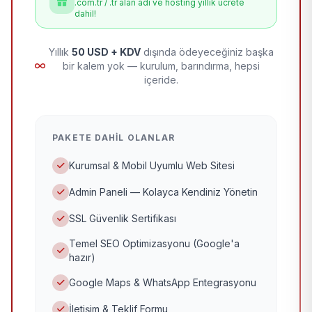
.com.tr / .tr alan adı ve hosting yıllık ücrete
dahil!
Yıllık
50 USD + KDV
dışında ödeyeceğiniz başka
bir kalem yok — kurulum, barındırma, hepsi
içeride.
PAKETE DAHIL OLANLAR
Kurumsal & Mobil Uyumlu Web Sitesi
Admin Paneli — Kolayca Kendiniz Yönetin
SSL Güvenlik Sertifikası
Temel SEO Optimizasyonu (Google'a
hazır)
Google Maps & WhatsApp Entegrasyonu
İletişim & Teklif Formu