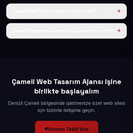
Çameli Web Tasarım Ajansı fiyatı nedir?
Tek fiyat uygulanır: yıllık 50 USD + KDV. Bu bedele alan
adı, hosting, SSL ve temel SEO da dahildir.
Çameli bölgesinde siteniz kaç günde hazır olur?
İçerikleriniz elimize geçtikten sonra siteniz 1-3 iş günü
içerisinde yayına alınır.
Çameli Web Tasarım Ajansı işine
birlikte başlayalım
Denizli Çameli bölgesinde işletmenize özel web sitesi
için bizimle iletişime geçin.
Hemen Teklif İste