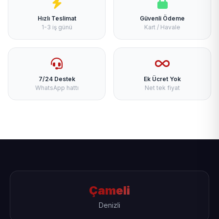
Hızlı Teslimat
Güvenli Ödeme
1-3 iş günü
Kart / Havale
7/24 Destek
Ek Ücret Yok
WhatsApp hattı
Net tek fiyat
Çameli
Denizli