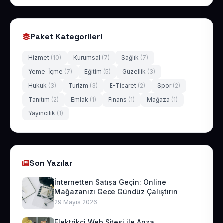
Paket Kategorileri
Hizmet
(10)
Kurumsal
(7)
Sağlık
(7)
Yeme-İçme
(7)
Eğitim
(5)
Güzellik
(3)
Hukuk
(3)
Turizm
(3)
E-Ticaret
(2)
Spor
(2)
Tanıtım
(2)
Emlak
(1)
Finans
(1)
Mağaza
(1)
Yayıncılık
(1)
Son Yazılar
İnternetten Satışa Geçin: Online
Mağazanızı Gece Gündüz Çalıştırın
29 Mayıs 2026
Elektrikçi Web Sitesi ile Arıza