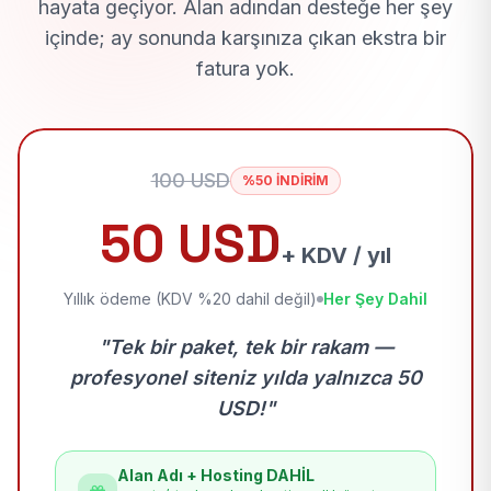
hayata geçiyor. Alan adından desteğe her şey
içinde; ay sonunda karşınıza çıkan ekstra bir
fatura yok.
100 USD
%50 İNDİRİM
50 USD
+ KDV / yıl
Yıllık ödeme (KDV %20 dahil değil)
Her Şey Dahil
"Tek bir paket, tek bir rakam —
profesyonel siteniz yılda yalnızca 50
USD!"
Alan Adı + Hosting DAHİL