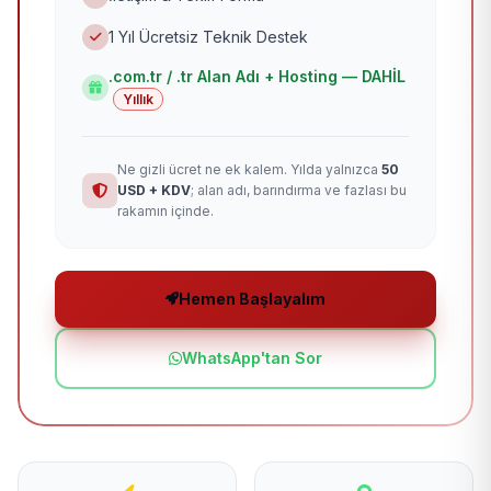
1 Yıl Ücretsiz Teknik Destek
.com.tr / .tr Alan Adı + Hosting — DAHİL
Yıllık
Ne gizli ücret ne ek kalem. Yılda yalnızca
50
USD + KDV
; alan adı, barındırma ve fazlası bu
rakamın içinde.
Hemen Başlayalım
WhatsApp'tan Sor