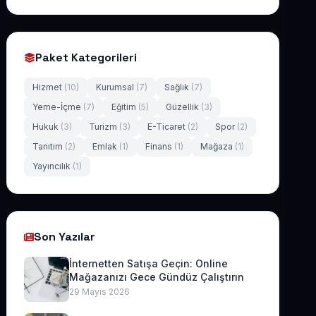
Paket Kategorileri
Hizmet
(10)
Kurumsal
(7)
Sağlık
(7)
Yeme-İçme
(7)
Eğitim
(5)
Güzellik
(3)
Hukuk
(3)
Turizm
(3)
E-Ticaret
(2)
Spor
(2)
Tanıtım
(2)
Emlak
(1)
Finans
(1)
Mağaza
(1)
Yayıncılık
(1)
Son Yazılar
İnternetten Satışa Geçin: Online
Mağazanızı Gece Gündüz Çalıştırın
29 Mayıs 2026