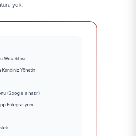
atura yok.
u Web Sitesi
 Kendiniz Yönetin
nu (Google'a hazır)
pp Entegrasyonu
estek