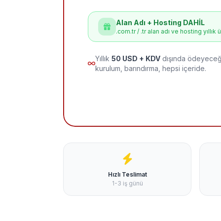
Alan Adı + Hosting DAHİL
.com.tr / .tr alan adı ve hosting yıllık 
Yıllık
50 USD + KDV
dışında ödeyeceği
kurulum, barındırma, hepsi içeride.
Hızlı Teslimat
1-3 iş günü