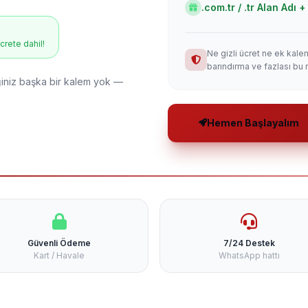
.com.tr / .tr Alan Adı
ücrete dahil!
Ne gizli ücret ne ek kale
barındırma ve fazlası bu 
niz başka bir kalem yok —
Hemen Başlayalım
Güvenli Ödeme
7/24 Destek
Kart / Havale
WhatsApp hattı