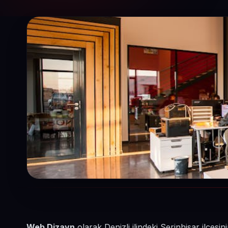
Web Dizayn
olarak Denizli ilindeki Serinhisar ilçes