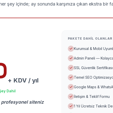
er şey içinde; ay sonunda karşınıza çıkan ekstra bir f
PAKETE DAHIL OLANLAR
Kurumsal & Mobil Uyuml
Admin Paneli — Kolayca
D
SSL Güvenlik Sertifikası
Temel SEO Optimizasyo
+ KDV / yıl
Google Maps & WhatsA
Şey Dahil
İletişim & Teklif Formu
 profesyonel siteniz
1 Yıl Ücretsiz Teknik D