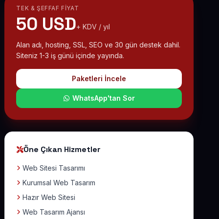
TEK & ŞEFFAF FIYAT
50 USD
+ KDV / yıl
Alan adı, hosting, SSL, SEO ve 30 gün destek dahil.
Siteniz 1-3 iş günü içinde yayında.
Paketleri İncele
WhatsApp'tan Sor
Öne Çıkan Hizmetler
Web Sitesi Tasarımı
Kurumsal Web Tasarım
Hazır Web Sitesi
Web Tasarım Ajansı