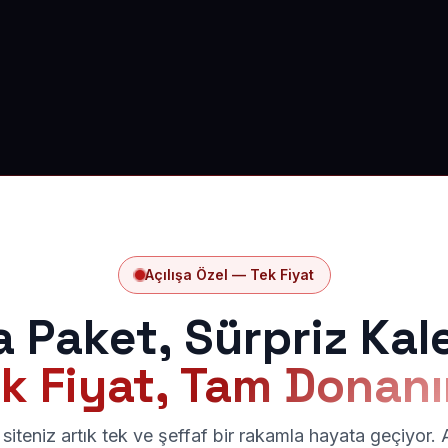
Açılışa Özel — Tek Fiyat
a Paket, Sürpriz Kal
k Fiyat, Tam Donan
siteniz artık tek ve şeffaf bir rakamla hayata geçiyor.