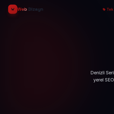
Web
Dizayn
Tek 
Denizli Ser
yerel SEO