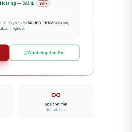
 + Hosting — DAHİL
Yıllık
m. Yılda yalnızca
50 USD + KDV
; alan adı,
rakamın içinde.
WhatsApp'tan Sor
Ek Ücret Yok
Net tek fiyat