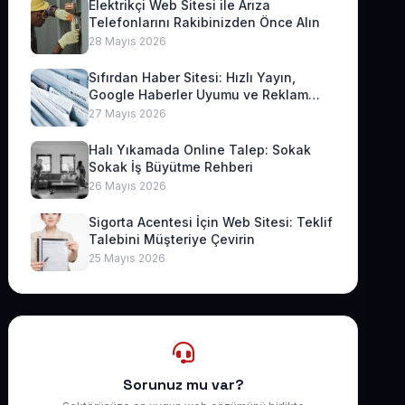
Elektrikçi Web Sitesi ile Arıza
Telefonlarını Rakibinizden Önce Alın
28 Mayıs 2026
Sıfırdan Haber Sitesi: Hızlı Yayın,
Google Haberler Uyumu ve Reklam
Geliri
27 Mayıs 2026
Halı Yıkamada Online Talep: Sokak
Sokak İş Büyütme Rehberi
26 Mayıs 2026
Sigorta Acentesi İçin Web Sitesi: Teklif
Talebini Müşteriye Çevirin
25 Mayıs 2026
Sorunuz mu var?