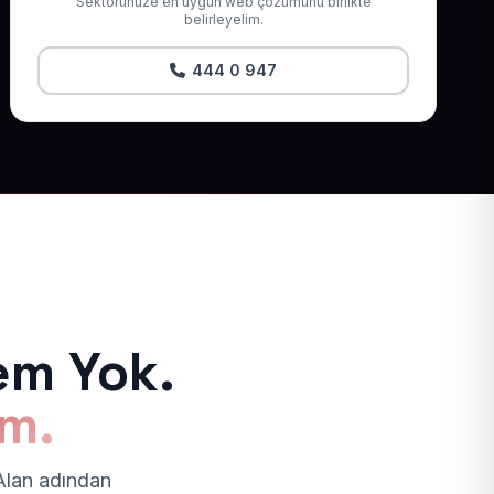
Sektörünüze en uygun web çözümünü birlikte
belirleyelim.
444 0 947
em Yok.
ım.
 Alan adından