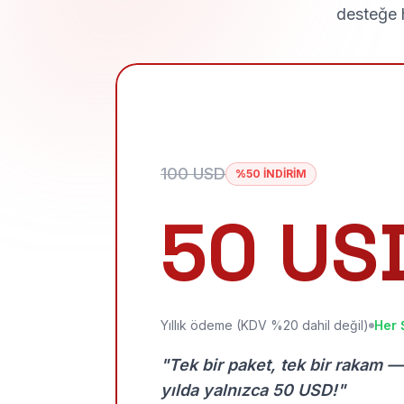
desteğe h
100 USD
%50 İNDİRİM
50 US
Yıllık ödeme (KDV %20 dahil değil)
Her 
"Tek bir paket, tek bir rakam —
yılda yalnızca 50 USD!"