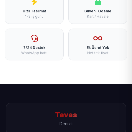
Hızlı Teslimat
Güvenli Ödeme
1-3 iş günü
Kart / Havale
7/24 Destek
Ek Ücret Yok
WhatsApp hattı
Net tek fiyat
Tavas
Denizli