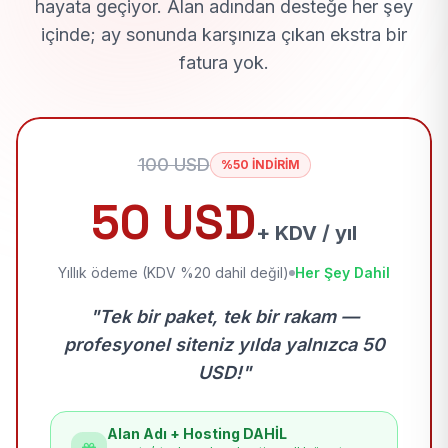
hayata geçiyor. Alan adından desteğe her şey
içinde; ay sonunda karşınıza çıkan ekstra bir
fatura yok.
100 USD
%50 İNDİRİM
50 USD
+ KDV / yıl
Yıllık ödeme (KDV %20 dahil değil)
Her Şey Dahil
"Tek bir paket, tek bir rakam —
profesyonel siteniz yılda yalnızca 50
USD!"
Alan Adı + Hosting DAHİL