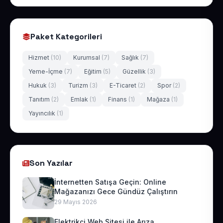
Paket Kategorileri
Hizmet
(10)
Kurumsal
(7)
Sağlık
(7)
Yeme-İçme
(7)
Eğitim
(5)
Güzellik
(3)
Hukuk
(3)
Turizm
(3)
E-Ticaret
(2)
Spor
(2)
Tanıtım
(2)
Emlak
(1)
Finans
(1)
Mağaza
(1)
Yayıncılık
(1)
Son Yazılar
İnternetten Satışa Geçin: Online
Mağazanızı Gece Gündüz Çalıştırın
29 Mayıs 2026
Elektrikçi Web Sitesi ile Arıza