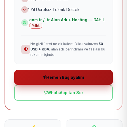
1 Yıl Ücretsiz Teknik Destek
.com.tr / .tr Alan Adı + Hosting — DAHİL
Yıllık
Ne gizli ücret ne ek kalem. Yılda yalnızca
50
USD + KDV
; alan adı, barındırma ve fazlası bu
rakamın içinde.
Hemen Başlayalım
WhatsApp'tan Sor