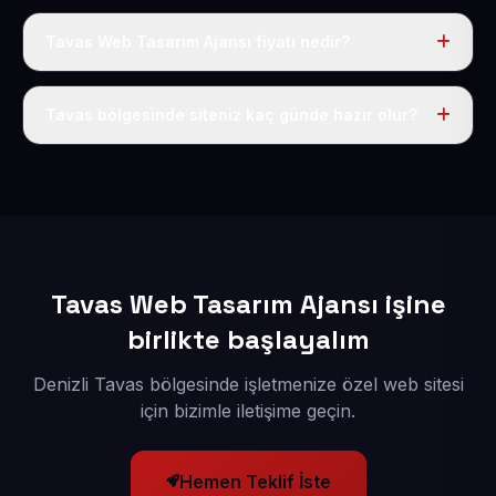
Tavas Web Tasarım Ajansı fiyatı nedir?
Tek fiyat uygulanır: yıllık 50 USD + KDV. Bu bedele alan
adı, hosting, SSL ve temel SEO da dahildir.
Tavas bölgesinde siteniz kaç günde hazır olur?
İçerikleriniz elimize geçtikten sonra siteniz 1-3 iş günü
içerisinde yayına alınır.
Tavas Web Tasarım Ajansı işine
birlikte başlayalım
Denizli Tavas bölgesinde işletmenize özel web sitesi
için bizimle iletişime geçin.
Hemen Teklif İste