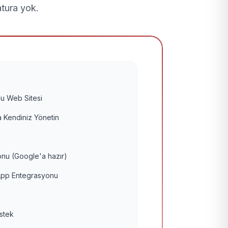
atura yok.
u Web Sitesi
 Kendiniz Yönetin
nu (Google'a hazır)
pp Entegrasyonu
estek