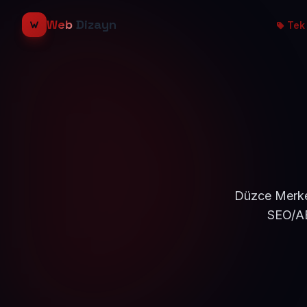
Web
Dizayn
Tek 
Düzce Merkez
SEO/AE