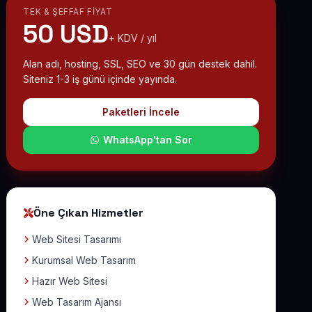
TEK & ŞEFFAF FIYAT
50 USD
+ KDV / yıl
Alan adı, hosting, SSL, SEO ve 30 gün destek dahil.
Siteniz 1-3 iş günü içinde yayında.
Paketleri İncele
WhatsApp'tan Sor
Öne Çıkan Hizmetler
Web Sitesi Tasarımı
Kurumsal Web Tasarım
Hazır Web Sitesi
Web Tasarım Ajansı