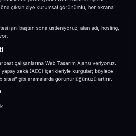
da öne çıksın diye kurumsal görünümlü, her ekrana
esi işini baştan sona üstleniyoruz; alan adı, hosting,
yor.
i
erbest çalışanlarına Web Tasarım Ajansı veriyoruz.
yapay zekâ (AEO) içerikleriyle kurgular; böylece
itesi” gibi aramalarda görünürlüğünüzü artırır.
?
ik