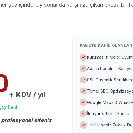
er şey içinde; ay sonunda karşınıza çıkan ekstra bir f
PAKETE DAHIL OLANLAR
Kurumsal & Mobil Uyuml
Admin Paneli — Kolayca
D
SSL Güvenlik Sertifikası
Temel SEO Optimizasyo
+ KDV / yıl
Google Maps & WhatsA
Şey Dahil
İletişim & Teklif Formu
 profesyonel siteniz
1 Yıl Ücretsiz Teknik D