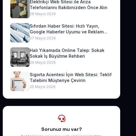
Elektrikçi Web Sitesi ile Arıza
Telefonlarını Rakibinizden Önce Alın
28 Mayıs 2026
Sıfırdan Haber Sitesi: Hızlı Yayın,
Google Haberler Uyumu ve Reklam
Geliri
27 Mayıs 2026
Halı Yıkamada Online Talep: Sokak
Sokak İş Büyütme Rehberi
26 Mayıs 2026
Sigorta Acentesi İçin Web Sitesi: Teklif
Talebini Müşteriye Çevirin
25 Mayıs 2026
Sorunuz mu var?