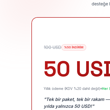
desteğe h
100 USD
%50 İNDİRİM
50 US
Yıllık ödeme (KDV %20 dahil değil)
Her 
"Tek bir paket, tek bir rakam —
yılda yalnızca 50 USD!"