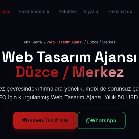
Fiyat
Hazır Sistemler
Paketler
Fiyatlar
Hakkımızda
Ana Sayfa
/
Web Tasarım Ajansı
/
Düzce / Merkez
Web Tasarım Ajansı
Düzce / Merkez
 çevresindeki firmalara yönelik, mobilde sorunsuz çal
O için kurgulanmış Web Tasarım Ajansı. Yıllık 50 USD
Hemen Teklif İste
WhatsApp