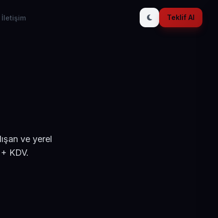
Teklif Al
İletişim
ışan ve yerel
 + KDV.