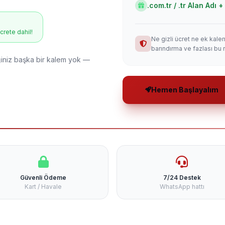
.com.tr / .tr Alan Adı
ücrete dahil!
Ne gizli ücret ne ek kale
barındırma ve fazlası bu 
niz başka bir kalem yok —
Hemen Başlayalım
Güvenli Ödeme
7/24 Destek
Kart / Havale
WhatsApp hattı