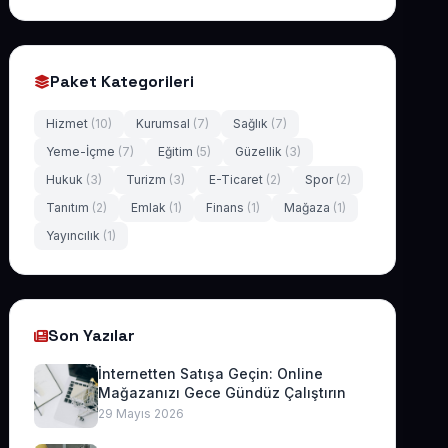
Paket Kategorileri
Hizmet
(10)
Kurumsal
(7)
Sağlık
(7)
Yeme-İçme
(7)
Eğitim
(5)
Güzellik
(3)
Hukuk
(3)
Turizm
(3)
E-Ticaret
(2)
Spor
(2)
Tanıtım
(2)
Emlak
(1)
Finans
(1)
Mağaza
(1)
Yayıncılık
(1)
Son Yazılar
İnternetten Satışa Geçin: Online
Mağazanızı Gece Gündüz Çalıştırın
29 Mayıs 2026