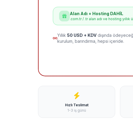
Alan Adı + Hosting DAHİL
.com.tr / .tr alan adı ve hosting yıllık 
Yıllık
50 USD + KDV
dışında ödeyeceği
kurulum, barındırma, hepsi içeride.
Hızlı Teslimat
1-3 iş günü