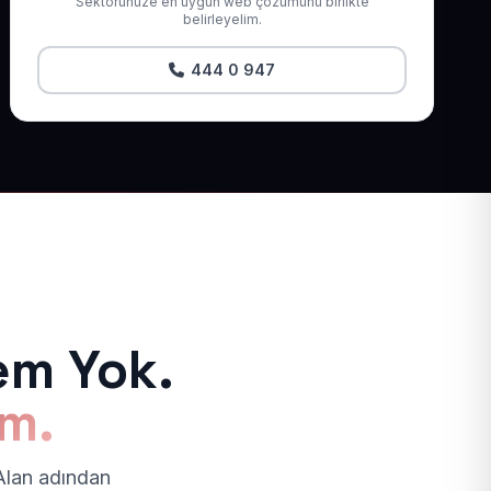
Sektörünüze en uygun web çözümünü birlikte
belirleyelim.
444 0 947
em Yok.
ım.
 Alan adından