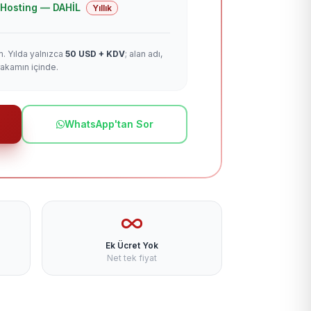
 + Hosting — DAHİL
Yıllık
m. Yılda yalnızca
50 USD + KDV
; alan adı,
rakamın içinde.
WhatsApp'tan Sor
Ek Ücret Yok
Net tek fiyat