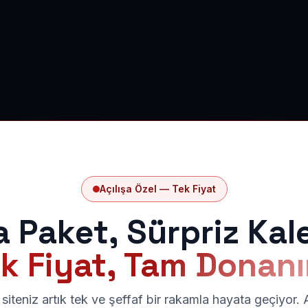
Açılışa Özel — Tek Fiyat
a Paket, Sürpriz Kal
k Fiyat, Tam Donan
siteniz artık tek ve şeffaf bir rakamla hayata geçiyor.