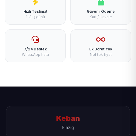
Hızlı Teslimat
Güvenli Ödeme
1-3 iş günü
Kart / Havale
7/24 Destek
Ek Ücret Yok
WhatsApp hattı
Net tek fiyat
Keban
Elazığ