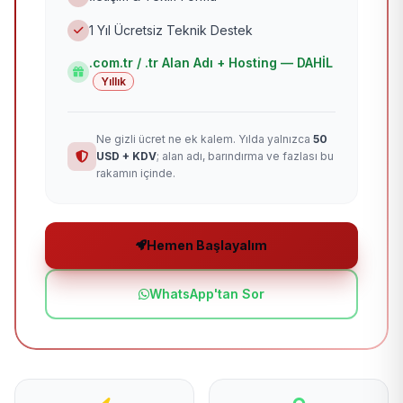
1 Yıl Ücretsiz Teknik Destek
.com.tr / .tr Alan Adı + Hosting — DAHİL
Yıllık
Ne gizli ücret ne ek kalem. Yılda yalnızca
50
USD + KDV
; alan adı, barındırma ve fazlası bu
rakamın içinde.
Hemen Başlayalım
WhatsApp'tan Sor