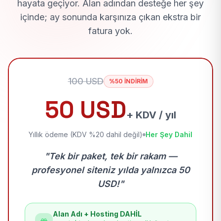
hayata geçiyor. Alan adından desteğe her şey
içinde; ay sonunda karşınıza çıkan ekstra bir
fatura yok.
100 USD
%50 İNDİRİM
50 USD
+ KDV / yıl
Yıllık ödeme (KDV %20 dahil değil)
Her Şey Dahil
"Tek bir paket, tek bir rakam —
profesyonel siteniz yılda yalnızca 50
USD!"
Alan Adı + Hosting DAHİL