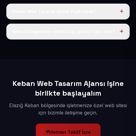
Keban Web Tasarım Ajansı fiyatı nedir?
Tek fiyat uygulanır: yıllık 50 USD + KDV. Bu bedele alan
adı, hosting, SSL ve temel SEO da dahildir.
Keban bölgesinde siteniz kaç günde hazır olur?
İçerikleriniz elimize geçtikten sonra siteniz 1-3 iş günü
içerisinde yayına alınır.
Keban Web Tasarım Ajansı işine
birlikte başlayalım
Elazığ Keban bölgesinde işletmenize özel web sitesi
için bizimle iletişime geçin.
Hemen Teklif İste