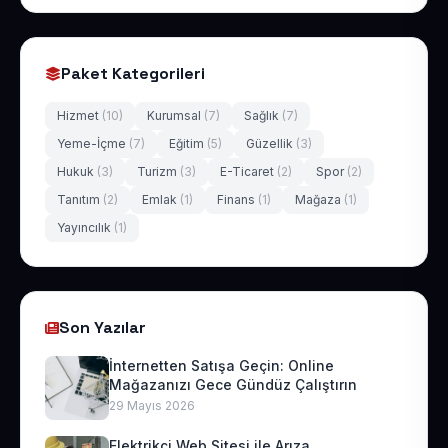
Paket Kategorileri
Hizmet
(10)
Kurumsal
(7)
Sağlık
(7)
Yeme-İçme
(7)
Eğitim
(5)
Güzellik
(3)
Hukuk
(3)
Turizm
(3)
E-Ticaret
(2)
Spor
(2)
Tanıtım
(2)
Emlak
(1)
Finans
(1)
Mağaza
(1)
Yayıncılık
(1)
Son Yazılar
İnternetten Satışa Geçin: Online
Mağazanızı Gece Gündüz Çalıştırın
29 Mayıs 2026
Elektrikçi Web Sitesi ile Arıza