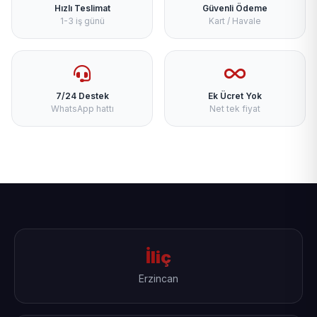
Hızlı Teslimat
Güvenli Ödeme
1-3 iş günü
Kart / Havale
7/24 Destek
Ek Ücret Yok
WhatsApp hattı
Net tek fiyat
İliç
Erzincan