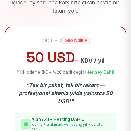
içinde; ay sonunda karşınıza çıkan ekstra bir
fatura yok.
100 USD
%50 İNDİRİM
50 USD
+ KDV / yıl
Yıllık ödeme (KDV %20 dahil değil)
Her Şey Dahil
"Tek bir paket, tek bir rakam —
profesyonel siteniz yılda yalnızca 50
USD!"
Alan Adı + Hosting DAHİL
.com.tr / .tr alan adı ve hosting yıllık ücrete
dahil!