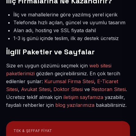
İliç Firmalarına Ne Kazandırır?
İliç ve mahallelerine göre yazılmış yerel içerik
Telefonda hızlı açılan, güncel ve uyumlu tasarım
Alan adı, hosting ve SSL fiyata dahil
1-3 iş günü içinde teslim, ilk ay destek ücretsiz
İlgili Paketler ve Sayfalar
Size en uygun çözümü seçmek için
web sitesi
paketlerimizi
gözden geçirebilirsiniz. En çok tercih
edilenler şunlar:
Kurumsal Firma Sitesi
,
E-Ticaret
Sitesi
,
Avukat Sitesi
,
Doktor Sitesi
ve
Restoran Sitesi
.
Ücretsiz teklif almak için
iletişim sayfamıza
yazabilir,
faydalı rehberler için
blog yazılarımıza
bakabilirsiniz.
TEK & ŞEFFAF FIYAT