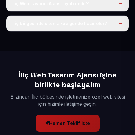
İliç Web Tasarım Ajansı fiyatı nedir?
Tek fiyat uygulanır: yıllık 50 USD + KDV. Bu bedele alan
adı, hosting, SSL ve temel SEO da dahildir.
İliç bölgesinde siteniz kaç günde hazır olur?
İçerikleriniz elimize geçtikten sonra siteniz 1-3 iş günü
içerisinde yayına alınır.
İliç Web Tasarım Ajansı işine
birlikte başlayalım
Erzincan İliç bölgesinde işletmenize özel web sitesi
için bizimle iletişime geçin.
Hemen Teklif İste