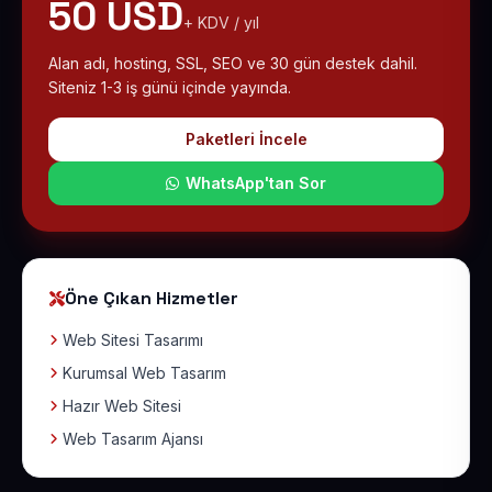
50 USD
+ KDV / yıl
Alan adı, hosting, SSL, SEO ve 30 gün destek dahil.
Siteniz 1-3 iş günü içinde yayında.
Paketleri İncele
WhatsApp'tan Sor
Öne Çıkan Hizmetler
Web Sitesi Tasarımı
Kurumsal Web Tasarım
Hazır Web Sitesi
Web Tasarım Ajansı