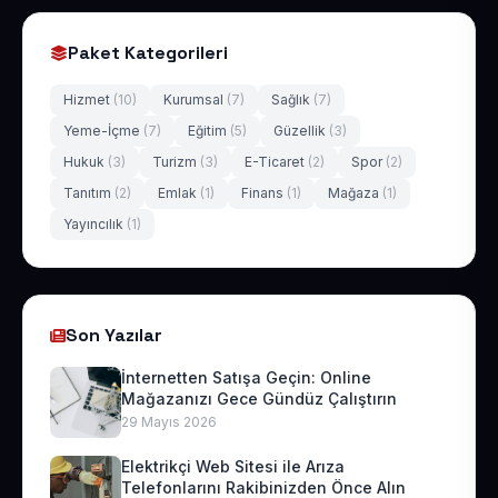
Paket Kategorileri
Hizmet
(10)
Kurumsal
(7)
Sağlık
(7)
Yeme-İçme
(7)
Eğitim
(5)
Güzellik
(3)
Hukuk
(3)
Turizm
(3)
E-Ticaret
(2)
Spor
(2)
Tanıtım
(2)
Emlak
(1)
Finans
(1)
Mağaza
(1)
Yayıncılık
(1)
Son Yazılar
İnternetten Satışa Geçin: Online
Mağazanızı Gece Gündüz Çalıştırın
29 Mayıs 2026
Elektrikçi Web Sitesi ile Arıza
Telefonlarını Rakibinizden Önce Alın