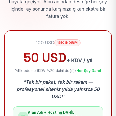
hayata geçiyor. Alan adından desteğe her şey
içinde; ay sonunda karşınıza çıkan ekstra bir
fatura yok.
100 USD
%50 İNDİRİM
50 USD
+ KDV / yıl
Yıllık ödeme (KDV %20 dahil değil)
Her Şey Dahil
"Tek bir paket, tek bir rakam —
profesyonel siteniz yılda yalnızca 50
USD!"
Alan Adı + Hosting DAHİL