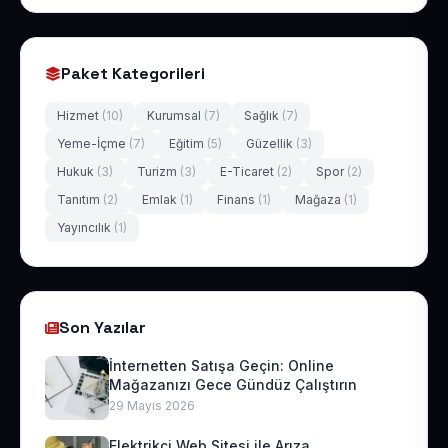
Paket Kategorileri
Hizmet
(10)
Kurumsal
(7)
Sağlık
(7)
Yeme-İçme
(7)
Eğitim
(5)
Güzellik
(3)
Hukuk
(3)
Turizm
(3)
E-Ticaret
(2)
Spor
(2)
Tanıtım
(2)
Emlak
(1)
Finans
(1)
Mağaza
(1)
Yayıncılık
(1)
Son Yazılar
İnternetten Satışa Geçin: Online
Mağazanızı Gece Gündüz Çalıştırın
29 Mayıs 2026
Elektrikçi Web Sitesi ile Arıza