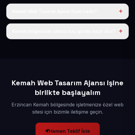
Kemah Web Tasarım Ajansı fiyatı nedir?
Tek fiyat uygulanır: yıllık 50 USD + KDV. Bu bedele alan
adı, hosting, SSL ve temel SEO da dahildir.
Kemah bölgesinde siteniz kaç günde hazır olur?
İçerikleriniz elimize geçtikten sonra siteniz 1-3 iş günü
içerisinde yayına alınır.
Kemah Web Tasarım Ajansı işine
birlikte başlayalım
Erzincan Kemah bölgesinde işletmenize özel web
sitesi için bizimle iletişime geçin.
Hemen Teklif İste