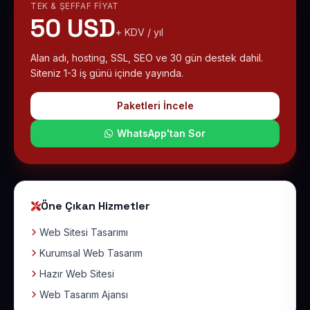
TEK & ŞEFFAF FIYAT
50 USD
+ KDV / yıl
Alan adı, hosting, SSL, SEO ve 30 gün destek dahil.
Siteniz 1-3 iş günü içinde yayında.
Paketleri İncele
WhatsApp'tan Sor
Öne Çıkan Hizmetler
Web Sitesi Tasarımı
Kurumsal Web Tasarım
Hazır Web Sitesi
Web Tasarım Ajansı