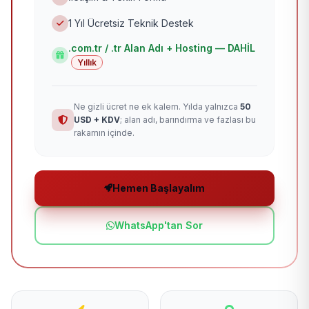
1 Yıl Ücretsiz Teknik Destek
.com.tr / .tr Alan Adı + Hosting — DAHİL
Yıllık
Ne gizli ücret ne ek kalem. Yılda yalnızca
50
USD + KDV
; alan adı, barındırma ve fazlası bu
rakamın içinde.
Hemen Başlayalım
WhatsApp'tan Sor