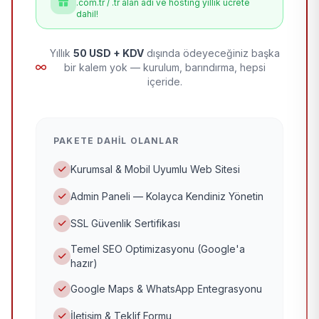
.com.tr / .tr alan adı ve hosting yıllık ücrete
dahil!
Yıllık
50 USD + KDV
dışında ödeyeceğiniz başka
bir kalem yok — kurulum, barındırma, hepsi
içeride.
PAKETE DAHIL OLANLAR
Kurumsal & Mobil Uyumlu Web Sitesi
Admin Paneli — Kolayca Kendiniz Yönetin
SSL Güvenlik Sertifikası
Temel SEO Optimizasyonu (Google'a
hazır)
Google Maps & WhatsApp Entegrasyonu
İletişim & Teklif Formu