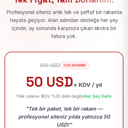
Profesyonel siteniz artık tek ve şeffaf bir rakamla
hayata geçiyor. Alan adından desteğe her şey
içinde; ay sonunda karşınıza çıkan ekstra bir
fatura yok.
100 USD
%50 İNDİRİM
50 USD
+ KDV / yıl
Yıllık ödeme (KDV %20 dahil değil)
Her Şey Dahil
"Tek bir paket, tek bir rakam —
profesyonel siteniz yılda yalnızca 50
USD!"