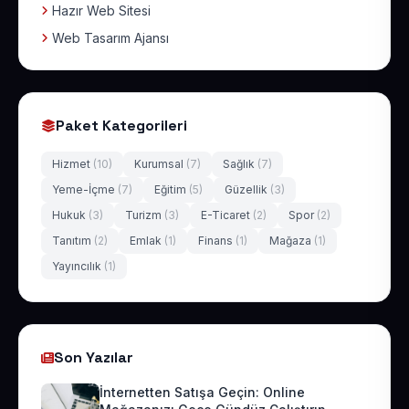
Hazır Web Sitesi
Web Tasarım Ajansı
Paket Kategorileri
Hizmet
(10)
Kurumsal
(7)
Sağlık
(7)
Yeme-İçme
(7)
Eğitim
(5)
Güzellik
(3)
Hukuk
(3)
Turizm
(3)
E-Ticaret
(2)
Spor
(2)
Tanıtım
(2)
Emlak
(1)
Finans
(1)
Mağaza
(1)
Yayıncılık
(1)
Son Yazılar
İnternetten Satışa Geçin: Online