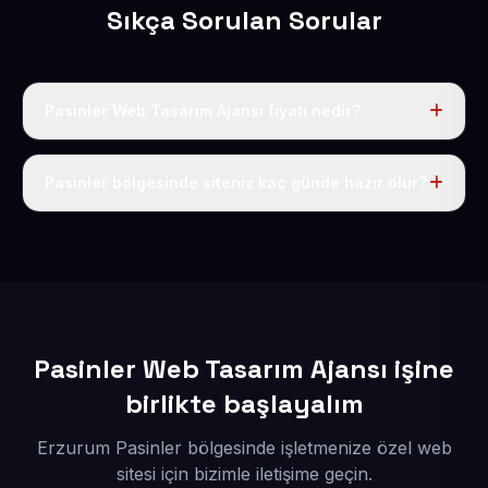
Sıkça Sorulan Sorular
Pasinler Web Tasarım Ajansı fiyatı nedir?
Tek fiyat uygulanır: yıllık 50 USD + KDV. Bu bedele alan
adı, hosting, SSL ve temel SEO da dahildir.
Pasinler bölgesinde siteniz kaç günde hazır olur?
İçerikleriniz elimize geçtikten sonra siteniz 1-3 iş günü
içerisinde yayına alınır.
Pasinler Web Tasarım Ajansı işine
birlikte başlayalım
Erzurum Pasinler bölgesinde işletmenize özel web
sitesi için bizimle iletişime geçin.