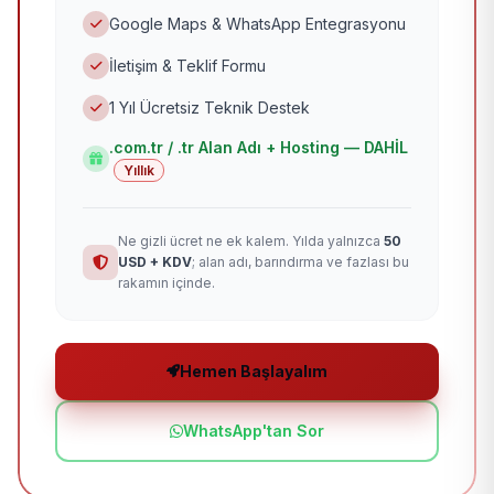
Google Maps & WhatsApp Entegrasyonu
İletişim & Teklif Formu
1 Yıl Ücretsiz Teknik Destek
.com.tr / .tr Alan Adı + Hosting — DAHİL
Yıllık
Ne gizli ücret ne ek kalem. Yılda yalnızca
50
USD + KDV
; alan adı, barındırma ve fazlası bu
rakamın içinde.
Hemen Başlayalım
WhatsApp'tan Sor