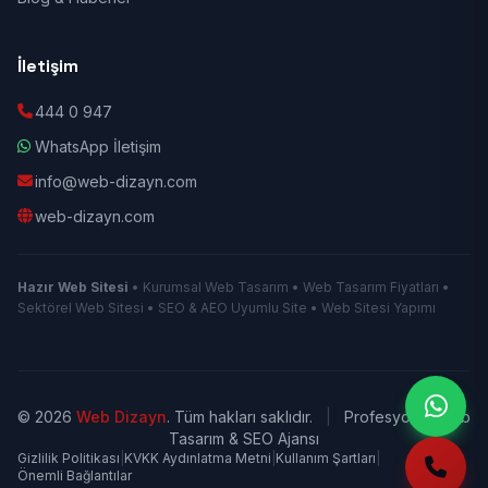
İletişim
444 0 947
WhatsApp İletişim
info@web-dizayn.com
web-dizayn.com
Hazır Web Sitesi
• Kurumsal Web Tasarım • Web Tasarım Fiyatları •
Sektörel Web Sitesi • SEO & AEO Uyumlu Site • Web Sitesi Yapımı
© 2026
Web Dizayn
. Tüm hakları saklıdır.
|
Profesyonel Web
Tasarım & SEO Ajansı
Gizlilik Politikası
|
KVKK Aydınlatma Metni
|
Kullanım Şartları
|
Önemli Bağlantılar