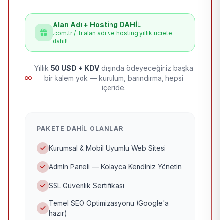
Alan Adı + Hosting DAHİL
.com.tr / .tr alan adı ve hosting yıllık ücrete
dahil!
Yıllık
50 USD + KDV
dışında ödeyeceğiniz başka
bir kalem yok — kurulum, barındırma, hepsi
içeride.
PAKETE DAHIL OLANLAR
Kurumsal & Mobil Uyumlu Web Sitesi
Admin Paneli — Kolayca Kendiniz Yönetin
SSL Güvenlik Sertifikası
Temel SEO Optimizasyonu (Google'a
hazır)