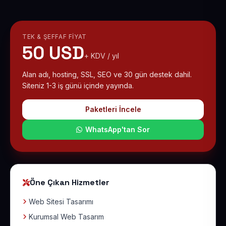
TEK & ŞEFFAF FIYAT
50 USD
+ KDV / yıl
Alan adı, hosting, SSL, SEO ve 30 gün destek dahil.
Siteniz 1-3 iş günü içinde yayında.
Paketleri İncele
WhatsApp'tan Sor
Öne Çıkan Hizmetler
Web Sitesi Tasarımı
Kurumsal Web Tasarım