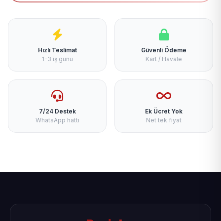
Hızlı Teslimat
Güvenli Ödeme
1-3 iş günü
Kart / Havale
7/24 Destek
Ek Ücret Yok
WhatsApp hattı
Net tek fiyat