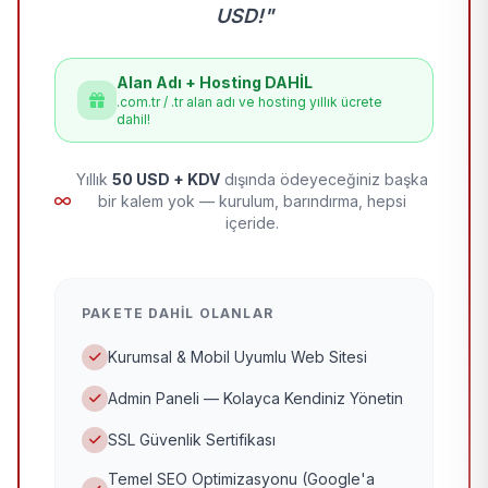
USD!"
Alan Adı + Hosting DAHİL
.com.tr / .tr alan adı ve hosting yıllık ücrete
dahil!
Yıllık
50 USD + KDV
dışında ödeyeceğiniz başka
bir kalem yok — kurulum, barındırma, hepsi
içeride.
PAKETE DAHIL OLANLAR
Kurumsal & Mobil Uyumlu Web Sitesi
Admin Paneli — Kolayca Kendiniz Yönetin
SSL Güvenlik Sertifikası
Temel SEO Optimizasyonu (Google'a