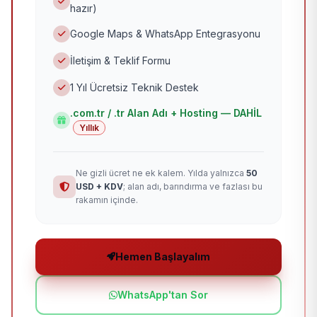
hazır)
Google Maps & WhatsApp Entegrasyonu
İletişim & Teklif Formu
1 Yıl Ücretsiz Teknik Destek
.com.tr / .tr Alan Adı + Hosting — DAHİL
Yıllık
Ne gizli ücret ne ek kalem. Yılda yalnızca
50
USD + KDV
; alan adı, barındırma ve fazlası bu
rakamın içinde.
Hemen Başlayalım
WhatsApp'tan Sor