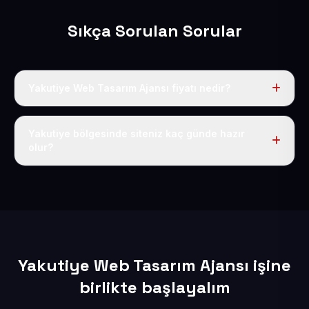
Sıkça Sorulan Sorular
Yakutiye Web Tasarım Ajansı fiyatı nedir?
Tek fiyat uygulanır: yıllık 50 USD + KDV. Bu bedele alan
adı, hosting, SSL ve temel SEO da dahildir.
Yakutiye bölgesinde siteniz kaç günde hazır
olur?
İçerikleriniz elimize geçtikten sonra siteniz 1-3 iş günü
içerisinde yayına alınır.
Yakutiye Web Tasarım Ajansı işine
birlikte başlayalım