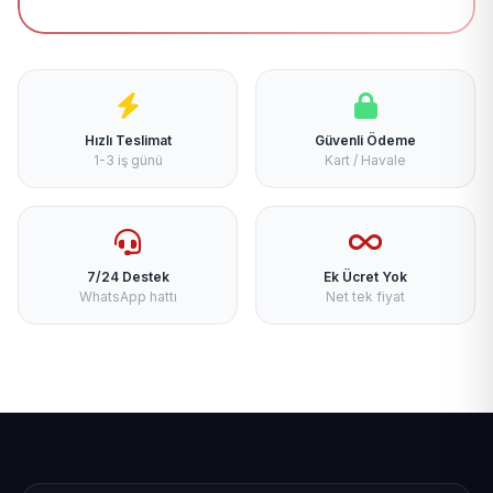
Hızlı Teslimat
Güvenli Ödeme
1-3 iş günü
Kart / Havale
7/24 Destek
Ek Ücret Yok
WhatsApp hattı
Net tek fiyat