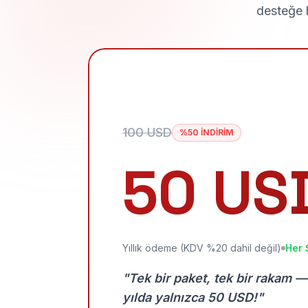
desteğe h
100 USD
%50 İNDİRİM
50 US
Yıllık ödeme (KDV %20 dahil değil)
Her 
"Tek bir paket, tek bir rakam —
yılda yalnızca 50 USD!"