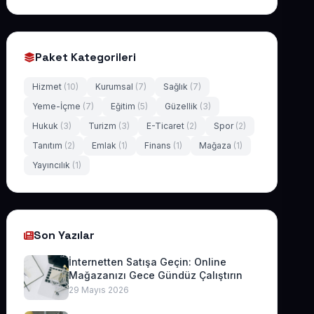
Paket Kategorileri
Hizmet
(10)
Kurumsal
(7)
Sağlık
(7)
Yeme-İçme
(7)
Eğitim
(5)
Güzellik
(3)
Hukuk
(3)
Turizm
(3)
E-Ticaret
(2)
Spor
(2)
Tanıtım
(2)
Emlak
(1)
Finans
(1)
Mağaza
(1)
Yayıncılık
(1)
Son Yazılar
İnternetten Satışa Geçin: Online
Mağazanızı Gece Gündüz Çalıştırın
29 Mayıs 2026