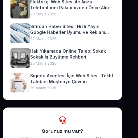
Elektrikçi Web Sitesi ile Arıza
Telefonlarını Rakibinizden Önce Alın
28 Mayıs 2026
Sıfırdan Haber Sitesi: Hızlı Yayın,
Google Haberler Uyumu ve Reklam
Geliri
27 Mayıs 2026
Halı Yıkamada Online Talep: Sokak
Sokak İş Büyütme Rehberi
26 Mayıs 2026
Sigorta Acentesi İçin Web Sitesi: Teklif
Talebini Müşteriye Çevirin
25 Mayıs 2026
Sorunuz mu var?