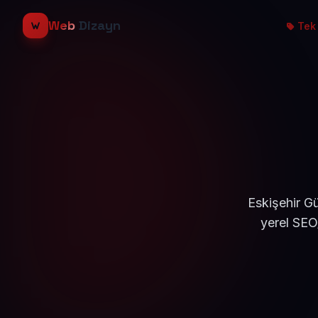
Web
Dizayn
Tek 
Eskişehir G
yerel SEO