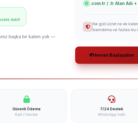
.com.tr / .tr Alan Adı
ücrete dahil!
Ne gizli ücret ne ek kale
barındırma ve fazlası bu 
niz başka bir kalem yok —
Hemen Başlayalım
Güvenli Ödeme
7/24 Destek
Kart / Havale
WhatsApp hattı