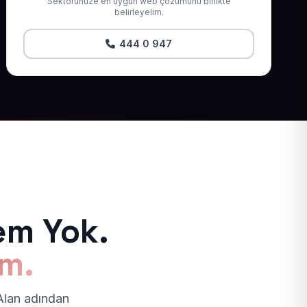
Sektörünüze en uygun web çözümünü birlikte
belirleyelim.
444 0 947
em Yok.
ım.
 Alan adından