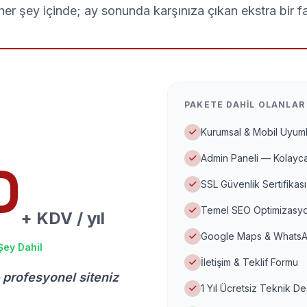
er şey içinde; ay sonunda karşınıza çıkan ekstra bir f
PAKETE DAHIL OLANLAR
Kurumsal & Mobil Uyuml
Admin Paneli — Kolayca
D
SSL Güvenlik Sertifikası
Temel SEO Optimizasyo
+ KDV / yıl
Google Maps & WhatsA
Şey Dahil
İletişim & Teklif Formu
 profesyonel siteniz
1 Yıl Ücretsiz Teknik D