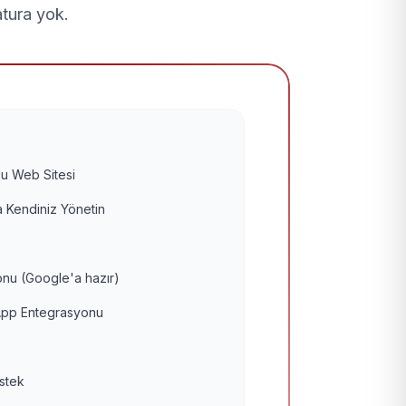
atura yok.
u Web Sitesi
 Kendiniz Yönetin
nu (Google'a hazır)
pp Entegrasyonu
estek