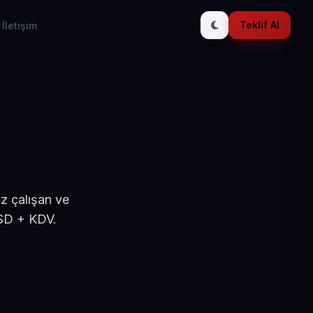
Teklif Al
İletişim
ü
z çalışan ve
USD + KDV.