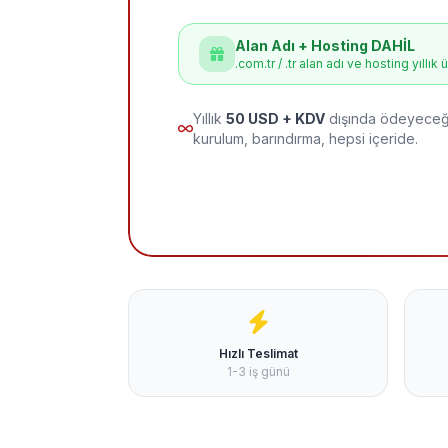
Alan Adı + Hosting DAHİL
.com.tr / .tr alan adı ve hosting yıllık 
Yıllık
50 USD + KDV
dışında ödeyeceği
kurulum, barındırma, hepsi içeride.
Hızlı Teslimat
1-3 iş günü