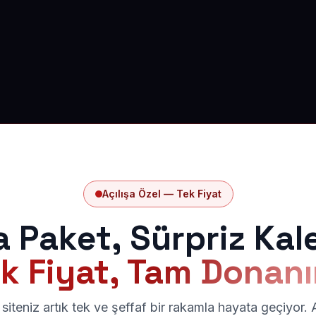
Açılışa Özel — Tek Fiyat
a Paket, Sürpriz Kal
k Fiyat, Tam Donan
siteniz artık tek ve şeffaf bir rakamla hayata geçiyor.