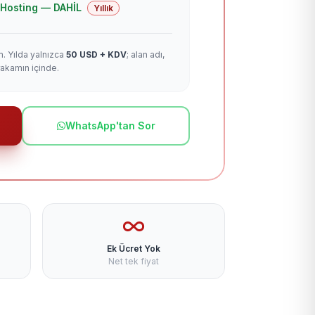
 + Hosting — DAHİL
Yıllık
m. Yılda yalnızca
50 USD + KDV
; alan adı,
rakamın içinde.
WhatsApp'tan Sor
Ek Ücret Yok
Net tek fiyat