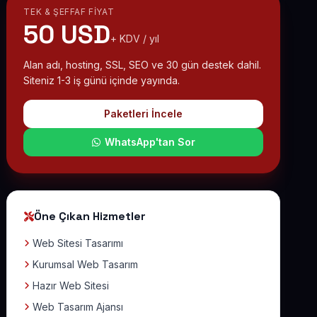
TEK & ŞEFFAF FIYAT
50 USD
+ KDV / yıl
Alan adı, hosting, SSL, SEO ve 30 gün destek dahil.
Siteniz 1-3 iş günü içinde yayında.
Paketleri İncele
WhatsApp'tan Sor
Öne Çıkan Hizmetler
Web Sitesi Tasarımı
Kurumsal Web Tasarım
Hazır Web Sitesi
Web Tasarım Ajansı