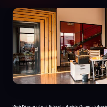
Web Dizayn
olarak Eskişehir ilindeki Günyüzü ilçes