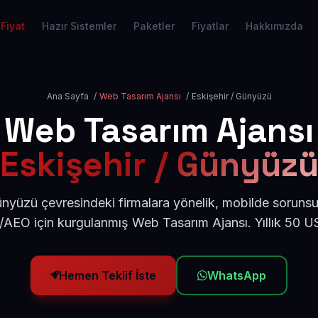
Fiyat
Hazır Sistemler
Paketler
Fiyatlar
Hakkımızda
Ana Sayfa
/
Web Tasarım Ajansı
/
Eskişehir / Günyüzü
Web Tasarım Ajansı
Eskişehir / Günyüz
ünyüzü çevresindeki firmalara yönelik, mobilde sorunsu
/AEO için kurgulanmış Web Tasarım Ajansı. Yıllık 50 
Hemen Teklif İste
WhatsApp