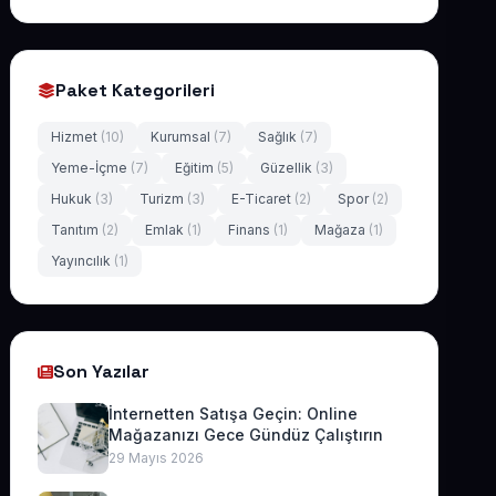
Paket Kategorileri
Hizmet
(10)
Kurumsal
(7)
Sağlık
(7)
Yeme-İçme
(7)
Eğitim
(5)
Güzellik
(3)
Hukuk
(3)
Turizm
(3)
E-Ticaret
(2)
Spor
(2)
Tanıtım
(2)
Emlak
(1)
Finans
(1)
Mağaza
(1)
Yayıncılık
(1)
Son Yazılar
İnternetten Satışa Geçin: Online
Mağazanızı Gece Gündüz Çalıştırın
29 Mayıs 2026