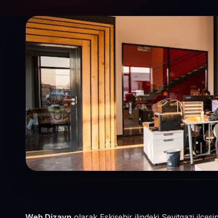
Web Dizayn
olarak Eskişehir ilindeki Seyitgazi ilçe