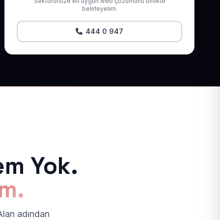
Sektörünüze en uygun web çözümünü birlikte
belirleyelim.
444 0 947
em Yok.
ım.
 Alan adından