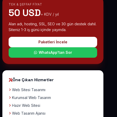
TEK & ŞEFFAF FIYAT
50 USD
+ KDV / yıl
Alan adı, hosting, SSL, SEO ve 30 gün destek dahil.
Siteniz 1-3 iş günü içinde yayında.
Paketleri İncele
WhatsApp'tan Sor
Öne Çıkan Hizmetler
Web Sitesi Tasarımı
Kurumsal Web Tasarım
Hazır Web Sitesi
Web Tasarım Ajansı