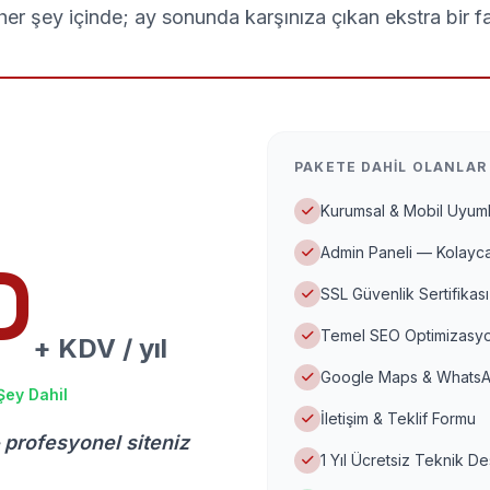
er şey içinde; ay sonunda karşınıza çıkan ekstra bir f
PAKETE DAHIL OLANLAR
Kurumsal & Mobil Uyuml
Admin Paneli — Kolayca
D
SSL Güvenlik Sertifikası
Temel SEO Optimizasyo
+ KDV / yıl
Google Maps & WhatsA
Şey Dahil
İletişim & Teklif Formu
 profesyonel siteniz
1 Yıl Ücretsiz Teknik D