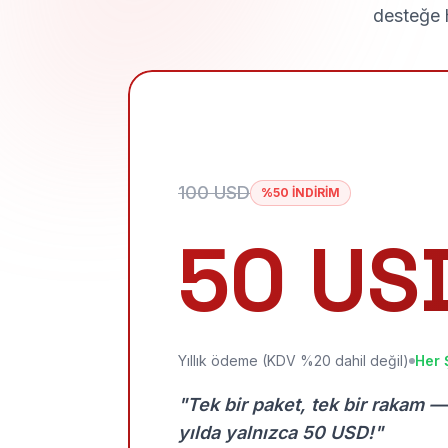
desteğe h
100 USD
%50 İNDİRİM
50 US
Yıllık ödeme (KDV %20 dahil değil)
Her 
"Tek bir paket, tek bir rakam —
yılda yalnızca 50 USD!"