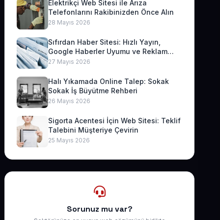
Elektrikçi Web Sitesi ile Arıza
Telefonlarını Rakibinizden Önce Alın
28 Mayıs 2026
Sıfırdan Haber Sitesi: Hızlı Yayın,
Google Haberler Uyumu ve Reklam
Geliri
27 Mayıs 2026
Halı Yıkamada Online Talep: Sokak
Sokak İş Büyütme Rehberi
26 Mayıs 2026
Sigorta Acentesi İçin Web Sitesi: Teklif
Talebini Müşteriye Çevirin
25 Mayıs 2026
Sorunuz mu var?