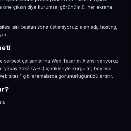
yada öne çıksın diye kurumsal görünümlü, her ekrana
itesi işini baştan sona üstleniyoruz; alan adı, hosting,
yor.
meti
 ve serbest çalışanlarına Web Tasarım Ajansı veriyoruz.
ve yapay zekâ (AEO) içerikleriyle kurgular; böylece
eb sitesi” gibi aramalarda görünürlüğünüzü artırır.
ır?
rik