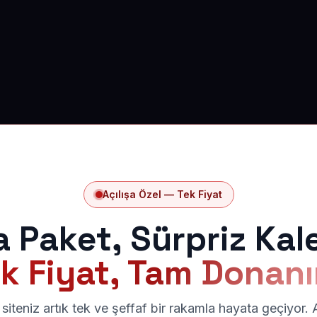
Açılışa Özel — Tek Fiyat
a Paket, Sürpriz Kal
k Fiyat, Tam Donan
siteniz artık tek ve şeffaf bir rakamla hayata geçiyor.