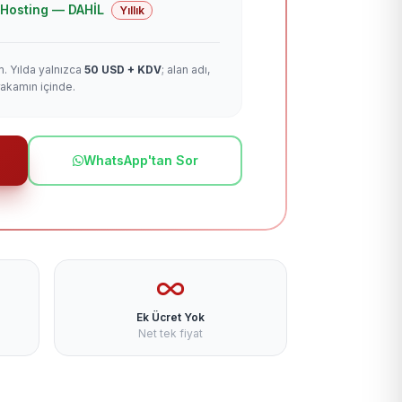
 + Hosting — DAHİL
Yıllık
m. Yılda yalnızca
50 USD + KDV
; alan adı,
rakamın içinde.
WhatsApp'tan Sor
Ek Ücret Yok
Net tek fiyat