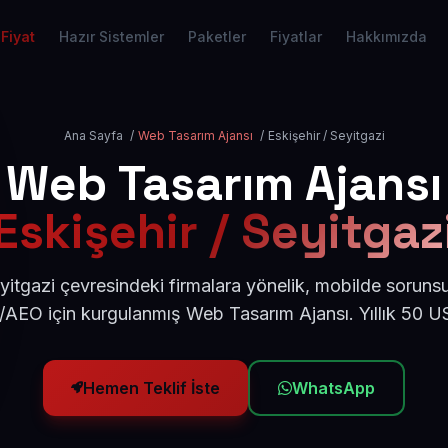
Fiyat
Hazır Sistemler
Paketler
Fiyatlar
Hakkımızda
Ana Sayfa
/
Web Tasarım Ajansı
/
Eskişehir / Seyitgazi
Web Tasarım Ajansı
Eskişehir / Seyitgaz
yitgazi çevresindeki firmalara yönelik, mobilde soruns
/AEO için kurgulanmış Web Tasarım Ajansı. Yıllık 50 
Hemen Teklif İste
WhatsApp