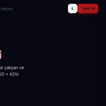
Teklif Al
İletişim
i
uz çalışan ve
USD + KDV.