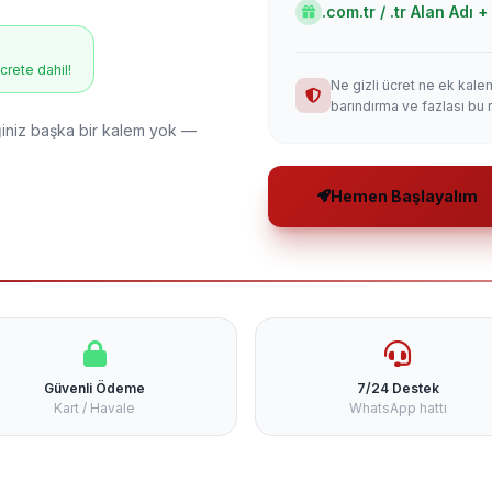
.com.tr / .tr Alan Adı
ücrete dahil!
Ne gizli ücret ne ek kale
barındırma ve fazlası bu 
niz başka bir kalem yok —
Hemen Başlayalım
Güvenli Ödeme
7/24 Destek
Kart / Havale
WhatsApp hattı