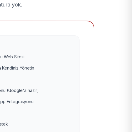
atura yok.
u Web Sitesi
 Kendiniz Yönetin
nu (Google'a hazır)
pp Entegrasyonu
estek