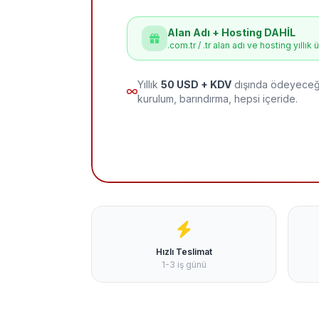
Alan Adı + Hosting DAHİL
.com.tr / .tr alan adı ve hosting yıllık 
Yıllık
50 USD + KDV
dışında ödeyeceği
kurulum, barındırma, hepsi içeride.
Hızlı Teslimat
1-3 iş günü