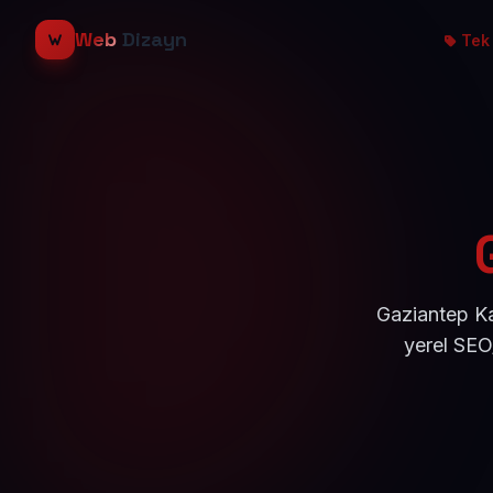
Web
Dizayn
Tek 
Gaziantep Ka
yerel SEO