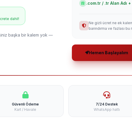
.com.tr / .tr Alan Adı
ücrete dahil!
Ne gizli ücret ne ek kale
barındırma ve fazlası bu 
niz başka bir kalem yok —
Hemen Başlayalım
Güvenli Ödeme
7/24 Destek
Kart / Havale
WhatsApp hattı