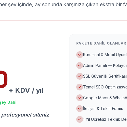
er şey içinde; ay sonunda karşınıza çıkan ekstra bir f
PAKETE DAHIL OLANLAR
Kurumsal & Mobil Uyuml
Admin Paneli — Kolayca
D
SSL Güvenlik Sertifikası
Temel SEO Optimizasyo
+ KDV / yıl
Google Maps & WhatsA
Şey Dahil
İletişim & Teklif Formu
 profesyonel siteniz
1 Yıl Ücretsiz Teknik D