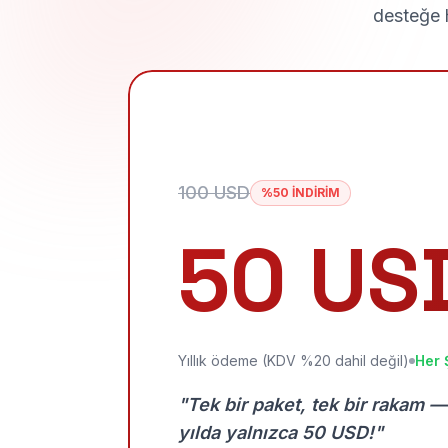
desteğe h
100 USD
%50 İNDİRİM
50 US
Yıllık ödeme (KDV %20 dahil değil)
Her 
"Tek bir paket, tek bir rakam —
yılda yalnızca 50 USD!"