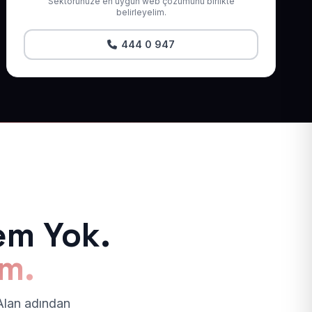
Sektörünüze en uygun web çözümünü birlikte
belirleyelim.
444 0 947
em Yok.
ım.
 Alan adından