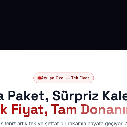
Açılışa Özel — Tek Fiyat
a Paket, Sürpriz Kal
k Fiyat, Tam Donan
siteniz artık tek ve şeffaf bir rakamla hayata geçiyor.