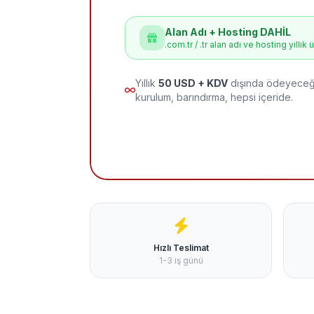
Alan Adı + Hosting DAHİL
.com.tr / .tr alan adı ve hosting yıllık 
Yıllık
50 USD + KDV
dışında ödeyeceği
kurulum, barındırma, hepsi içeride.
Hızlı Teslimat
1-3 iş günü