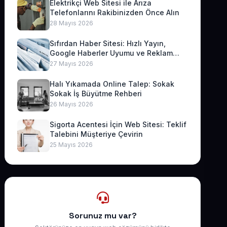
Elektrikçi Web Sitesi ile Arıza
Telefonlarını Rakibinizden Önce Alın
28 Mayıs 2026
Sıfırdan Haber Sitesi: Hızlı Yayın,
Google Haberler Uyumu ve Reklam
Geliri
27 Mayıs 2026
Halı Yıkamada Online Talep: Sokak
Sokak İş Büyütme Rehberi
26 Mayıs 2026
Sigorta Acentesi İçin Web Sitesi: Teklif
Talebini Müşteriye Çevirin
25 Mayıs 2026
Sorunuz mu var?