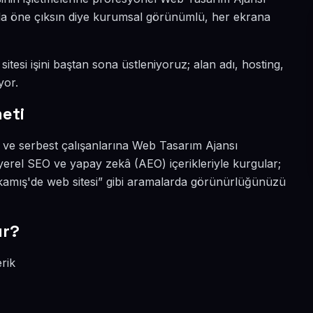
yada öne çıksın diye kurumsal görünümlü, her ekrana
itesi işini baştan sona üstleniyoruz; alan adı, hosting,
yor.
eti
 ve serbest çalışanlarına Web Tasarım Ajansı
yerel SEO ve yapay zekâ (AEO) içerikleriyle kurgular;
amış'de web sitesi” gibi aramalarda görünürlüğünüzü
ır?
rik