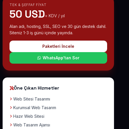
TEK & ŞEFFAF FIYAT
50 USD
+ KDV / yıl
Alan adı, hosting, SSL, SEO ve 30 gün destek dahil.
Siteniz 1-3 iş günü içinde yayında.
Paketleri İncele
WhatsApp'tan Sor
Öne Çıkan Hizmetler
Web Sitesi Tasarımı
Kurumsal Web Tasarım
Hazır Web Sitesi
Web Tasarım Ajansı