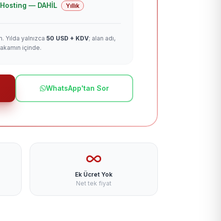
 + Hosting — DAHİL
Yıllık
m. Yılda yalnızca
50 USD + KDV
; alan adı,
rakamın içinde.
WhatsApp'tan Sor
Ek Ücret Yok
Net tek fiyat