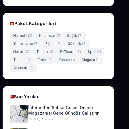
Paket Kategorileri
Hizmet
(10)
Kurumsal
(7)
Sağlık
(7)
Yeme-İçme
(7)
Eğitim
(5)
Güzellik
(3)
Hukuk
(3)
Turizm
(3)
E-Ticaret
(2)
Spor
(2)
Tanıtım
(2)
Emlak
(1)
Finans
(1)
Mağaza
(1)
Yayıncılık
(1)
Son Yazılar
İnternetten Satışa Geçin: Online
Mağazanızı Gece Gündüz Çalıştırın
29 Mayıs 2026