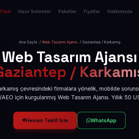
Fiyat
Hazır Sistemler
Paketler
Fiyatlar
Hakkımızda
Ana Sayfa
/
Web Tasarım Ajansı
/
Gaziantep / Karkamış
Web Tasarım Ajansı
Gaziantep / Karkamı
rkamış çevresindeki firmalara yönelik, mobilde soruns
/AEO için kurgulanmış Web Tasarım Ajansı. Yıllık 50 
Hemen Teklif İste
WhatsApp