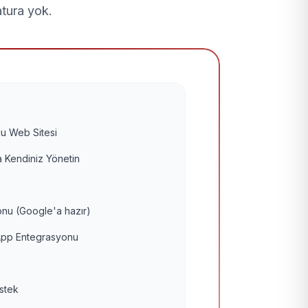
atura yok.
u Web Sitesi
 Kendiniz Yönetin
nu (Google'a hazır)
pp Entegrasyonu
estek