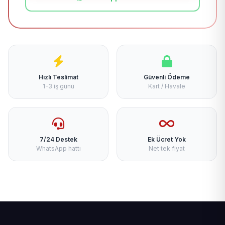
Hızlı Teslimat
Güvenli Ödeme
1-3 iş günü
Kart / Havale
7/24 Destek
Ek Ücret Yok
WhatsApp hattı
Net tek fiyat