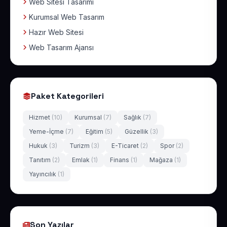
Web Sitesi Tasarımı
Kurumsal Web Tasarım
Hazır Web Sitesi
Web Tasarım Ajansı
Paket Kategorileri
Hizmet
(10)
Kurumsal
(7)
Sağlık
(7)
Yeme-İçme
(7)
Eğitim
(5)
Güzellik
(3)
Hukuk
(3)
Turizm
(3)
E-Ticaret
(2)
Spor
(2)
Tanıtım
(2)
Emlak
(1)
Finans
(1)
Mağaza
(1)
Yayıncılık
(1)
Son Yazılar