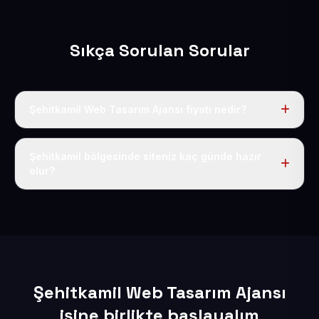
Sıkça Sorulan Sorular
Şehitkamil Web Tasarım Ajansı fiyatı nedir?
Tek fiyat uygulanır: yıllık 50 USD + KDV. Bu bedele alan
adı, hosting, SSL ve temel SEO da dahildir.
Şehitkamil bölgesinde siteniz kaç günde hazır
olur?
İçerikleriniz elimize geçtikten sonra siteniz 1-3 iş günü
içerisinde yayına alınır.
Şehitkamil Web Tasarım Ajansı
işine birlikte başlayalım