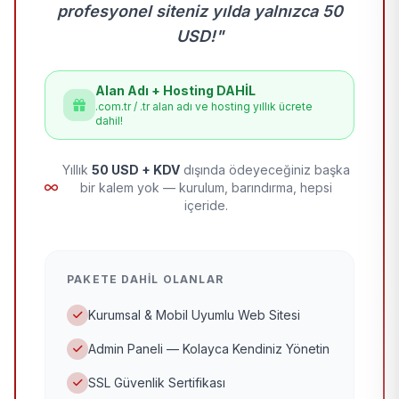
profesyonel siteniz yılda yalnızca 50
USD!"
Alan Adı + Hosting DAHİL
.com.tr / .tr alan adı ve hosting yıllık ücrete
dahil!
Yıllık
50 USD + KDV
dışında ödeyeceğiniz başka
bir kalem yok — kurulum, barındırma, hepsi
içeride.
PAKETE DAHIL OLANLAR
Kurumsal & Mobil Uyumlu Web Sitesi
Admin Paneli — Kolayca Kendiniz Yönetin
SSL Güvenlik Sertifikası